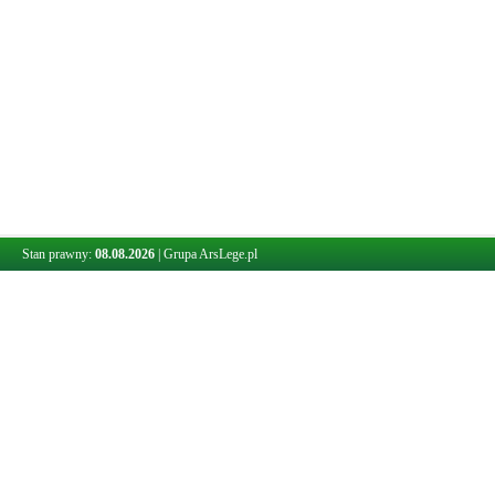
Stan prawny:
08.08.2026
|
Grupa ArsLege.pl