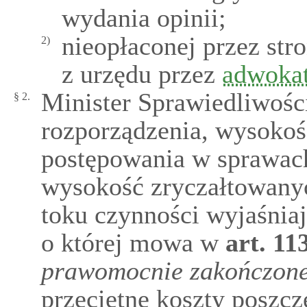
wydania opinii;
nieopłaconej przez st
2)
z urzędu przez
adwoka
Minister Sprawiedliwości
§ 2.
rozporządzenia, wysoko
postępowania w sprawac
wysokość zryczałtowan
toku czynności wyjaśniaj
o której mowa w
art.
11
prawomocnie zakończon
przeciętne koszty poszcz