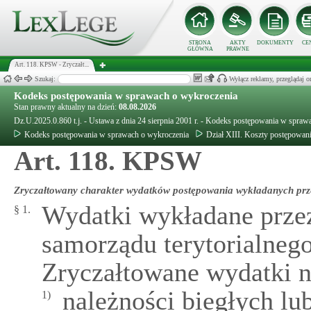
STRONA
AKTY
DOKUMENTY
CE
GŁÓWNA
PRAWNE
Art. 118. KPSW - Zryczałt...
Szukaj:
Wyłącz reklamy, przeglądaj
Kodeks postępowania w sprawach o wykroczenia
Stan prawny aktualny na dzień:
08.08.2026
Dz.U.2025.0.860 t.j. - Ustawa z dnia 24 sierpnia 2001 r. - Kodeks postępowania w spra
Kodeks postępowania w sprawach o wykroczenia
Dział XIII. Koszty postępowan
Art. 118. KPSW
Zryczałtowany charakter wydatków postępowania wykładanych prze
Wydatki wykładane przez
§ 1.
samorządu terytorialnego
Zryczałtowane wydatki n
należności biegłych lu
1)