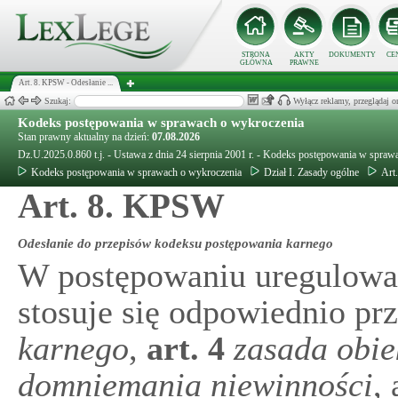
STRONA
AKTY
DOKUMENTY
CE
GŁÓWNA
PRAWNE
Art. 8. KPSW - Odesłanie ...
Szukaj:
Wyłącz reklamy, przeglądaj
Kodeks postępowania w sprawach o wykroczenia
Stan prawny aktualny na dzień:
07.08.2026
Dz.U.2025.0.860 t.j. - Ustawa z dnia 24 sierpnia 2001 r. - Kodeks postępowania w spra
Kodeks postępowania w sprawach o wykroczenia
Dział I. Zasady ogólne
Art
Art. 8. KPSW
Odesłanie do przepisów kodeksu postępowania karnego
W postępowaniu uregulowa
stosuje się odpowiednio pr
karnego
,
art.
4
zasada obi
domniemania niewinności
, 