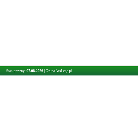
Stan prawny:
07.08.2026
|
Grupa ArsLege.pl