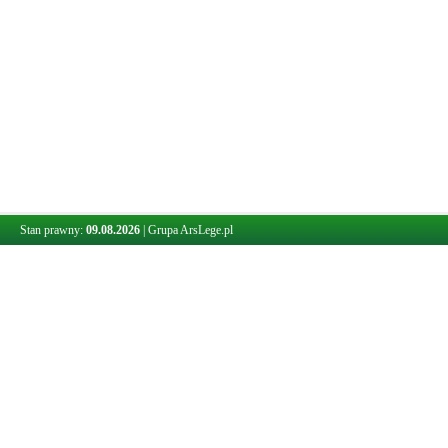
Stan prawny:
09.08.2026
|
Grupa ArsLege.pl