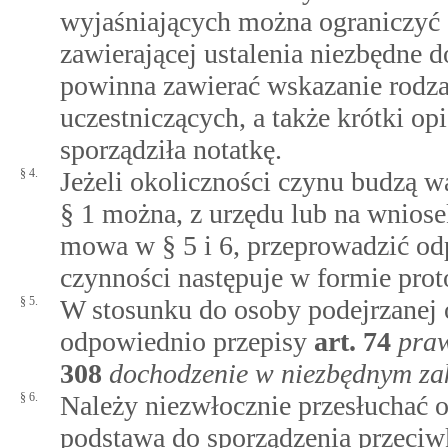
wyjaśniających można ograniczyć 
zawierającej ustalenia niezbędne 
powinna zawierać wskazanie rodzaj
uczestniczących, a także krótki op
sporządziła notatkę.
§ 4.
Jeżeli okoliczności czynu budzą wą
§ 1 można, z urzędu lub na wnios
mowa w § 5 i 6, przeprowadzić od
czynności następuje w formie prot
§ 5.
W stosunku do osoby podejrzanej o
odpowiednio przepisy
art.
74
praw
308
dochodzenie w niezbędnym za
§ 6.
Należy niezwłocznie przesłuchać os
podstawa do sporządzenia przeciw