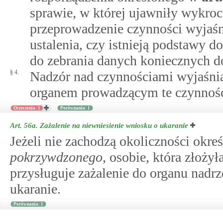
sprawie, w której ujawniły wykrocz
przeprowadzenie czynności wyjaśn
ustalenia, czy istnieją podstawy d
do zebrania danych koniecznych d
§ 4.
Nadzór nad czynnościami wyjaśni
organem prowadzącym te czynnośc
Orzeczenia: 1
Porównania: 1
Art. 56a.
Zażalenie na niewniesienie wniosku o ukaranie
Jeżeli nie zachodzą okoliczności okr
pokrzywdzonego
, osobie, która złoży
przysługuje zażalenie do organu nadr
ukaranie.
Porównania: 1