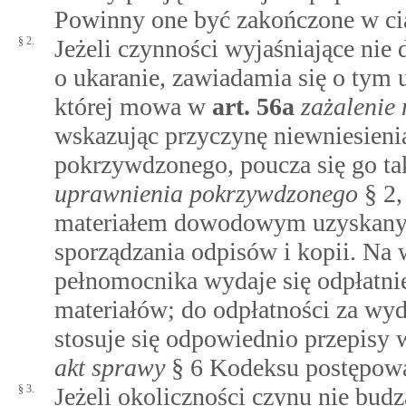
Powinny one być zakończone w cią
§ 2.
Jeżeli czynności wyjaśniające nie
o ukaranie, zawiadamia się o tym
której mowa w
art.
56a
zażalenie
wskazując przyczynę niewniesieni
pokrzywdzonego, poucza się go t
uprawnienia pokrzywdzonego
§ 2,
materiałem dowodowym uzyskanym
sporządzania odpisów i kopii. Na
pełnomocnika wydaje się odpłatnie
materiałów; do odpłatności za wy
stosuje się odpowiednio przepisy
akt sprawy
§ 6 Kodeksu postępowa
§ 3.
Jeżeli okoliczności czynu nie bud