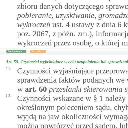
zbioru danych dotyczącego spra
pobieranie, uzyskiwanie, gromadze
wykroczeń
ust. 4 ustawy z dnia 6 k
poz. 2067, z późn. zm.), informac
wykroczeń przez osobę, o której 
Porównania: 1
Przypisy: 1
Art. 55.
Czynności wyjaśniające w celu uzupełnienia lub sprawdze
§ 1.
Czynności wyjaśniające przeprowad
sprawdzenia faktów podanych we
w
art.
60
przesłanki skierowania 
§ 2.
Czynności wskazane w § 1 należy 
określonym poleceniem sądu, chy
wyjdą na jaw okoliczności wymaga
można powtórzyć przed sądem, lub 