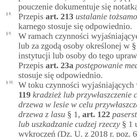
pouczenie dokumentuje się notatk
§ 8.
Przepis
art.
213
ustalanie tożsam
karnego stosuje się odpowiednio.
§ 9.
W ramach czynności wyjaśniającyc
lub za zgodą osoby określonej w 
instytucji lub osoby do tego upra
Przepis
art.
23a
postępowanie med
stosuje się odpowiednio.
§ 10.
W toku czynności wyjaśniających
119
kradzież lub przywłaszczenie 
drzewa w lesie w celu przywłaszcz
drzewa z lasu
§ 1,
art.
122
pasers
lub uszkadzanie cudzej rzeczy
§ 1 
wykroczeń (Dz. U. z 2018 r. poz. 