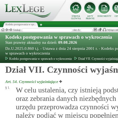
STRONA
AKTY
DOKUMENTY
CE
GŁÓWNA
PRAWNE
Kodeks postępowania w spr...
Szukaj:
Art./§
Wyłącz re
Kodeks postępowania w sprawach o wykroczenia
Stan prawny aktualny na dzień:
09.08.2026
Dz.U.2025.0.860 t.j. - Ustawa z dnia 24 sierpnia 2001 r. - Kodeks 
w sprawach o wykroczenia
Kodeks postępowania w sprawach o wykroczenia
Dział VII. Czynności wyjaśniaj
Dział VII. Czynności wyjaśn
Art. 54.
Czynności wyjaśniające
§ 1.
W celu ustalenia, czy istnieją po
oraz zebrania danych niezbędnych 
urzędu przeprowadza czynności wy
należy podjąć w miejscu popełnien