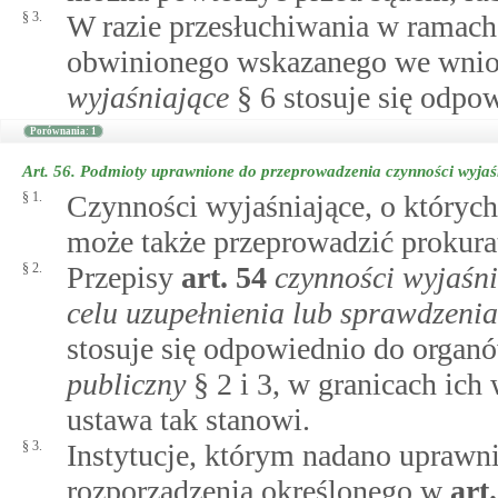
§ 3.
W razie przesłuchiwania w ramach
obwinionego wskazanego we wnios
wyjaśniające
§ 6 stosuje się odpo
Porównania: 1
Art. 56.
Podmioty uprawnione do przeprowadzenia czynności wyjaś
§ 1.
Czynności wyjaśniające, o który
może także przeprowadzić prokurato
§ 2.
Przepisy
art.
54
czynności wyjaśn
celu uzupełnienia lub sprawdzeni
stosuje się odpowiednio do orga
publiczny
§ 2 i 3, w granicach ich
ustawa tak stanowi.
§ 3.
Instytucje, którym nadano uprawni
rozporządzenia określonego w
art