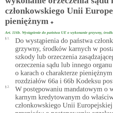
wykonanie orzeczenia sądu 
członkowskiego Unii Europej
pieniężnym
Art. 116b.
Wystąpienie do państwa UE o wykonanie grzywny, środkó
§ 1.
Do wystąpienia do państwa człon
grzywny, środków karnych w posta
szkody lub orzeczenia zasądzając
orzeczenia sądu lub innego organ
o karach o charakterze pieniężnym
rozdziałów 66a i 66b Kodeksu pos
§ 2.
W postępowaniu mandatowym o w
karnym kredytowanym do właściwe
członkowskiego Unii Europejskiej