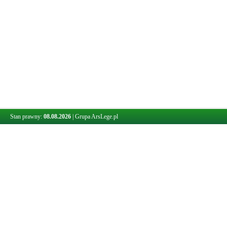
Stan prawny:
08.08.2026
|
Grupa ArsLege.pl