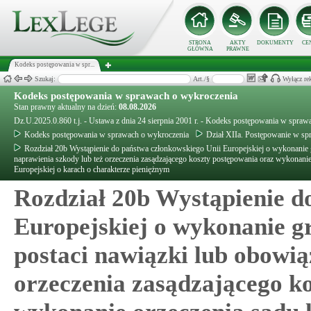
STRONA
AKTY
DOKUMENTY
CE
GŁÓWNA
PRAWNE
Kodeks postępowania w spr...
Szukaj:
Art./§
Wyłącz re
Kodeks postępowania w sprawach o wykroczenia
Stan prawny aktualny na dzień:
08.08.2026
Dz.U.2025.0.860 t.j. - Ustawa z dnia 24 sierpnia 2001 r. - Kodeks postępowania w spra
Kodeks postępowania w sprawach o wykroczenia
Dział XIIa. Postępowanie w s
Rozdział 20b Wystąpienie do państwa członkowskiego Unii Europejskiej o wykonanie
naprawienia szkody lub też orzeczenia zasądzającego koszty postępowania oraz wykonani
Europejskiej o karach o charakterze pieniężnym
Rozdział 20b Wystąpienie d
Europejskiej o wykonanie 
postaci nawiązki lub obowią
orzeczenia zasądzającego k