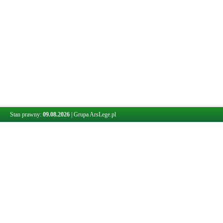
Stan prawny:
09.08.2026
|
Grupa ArsLege.pl