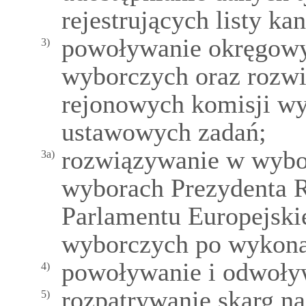
rejestrujących listy k
powoływanie okręgowy
3)
wyborczych oraz rozw
rejonowych komisji w
ustawowych zadań;
rozwiązywanie w wybor
3a)
wyborach Prezydenta R
Parlamentu Europejsk
wyborczych po wykona
powoływanie i odwoły
4)
rozpatrywanie skarg n
5)