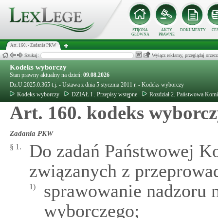
STRONA
AKTY
DOKUMENTY
CE
GŁÓWNA
PRAWNE
Art. 160. - Zadania PKW
Szukaj:
Wyłącz reklamy, przeglądaj orz
Kodeks wyborczy
Stan prawny aktualny na dzień:
09.08.2026
Dz.U.2025.0.365 t.j. - Ustawa z dnia 5 stycznia 2011 r. - Kodeks wyborczy
Kodeks wyborczy
DZIAŁ I . Przepisy wstępne
Rozdział 2. Państwowa Komi
Art. 160. kodeks wyborc
Zadania PKW
Do zadań Państwowej Ko
§ 1.
związanych z przeprowa
sprawowanie nadzoru n
1)
wyborczego;