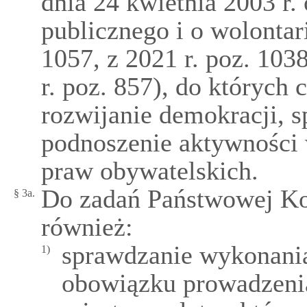
dnia 24 kwietnia 2003 r. 
publicznego i o wolontari
1057, z 2021 r. poz. 103
r. poz. 857), do których
rozwijanie demokracji, 
podnoszenie aktywności 
praw obywatelskich.
Do zadań Państwowej Ko
§ 3a.
również:
sprawdzanie wykonania 
1)
obowiązku prowadzenia,