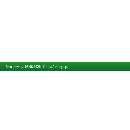
Stan prawny:
08.08.2026
|
Grupa ArsLege.pl