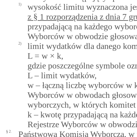
1)
wysokość limitu wyznaczona je
z § 1 rozporządzenia z dnia 7 g
przypadającą na każdego wyborc
Wyborców w obwodzie głosowa
2)
limit wydatków dla danego komi
L = w × k,
gdzie poszczególne symbole ozn
L – limit wydatków,
w – łączną liczbę wyborców w k
Wyborców w obwodach głosowa
wyborczych, w których komitet 
k – kwotę przypadającą na każ
Rejestrze Wyborców w obwodzie
§ 2.
Państwowa Komisja Wyborcza, w te