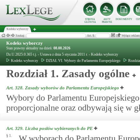
STRONA
AKTY
DOKUMENTY
CE
GŁÓWNA
PRAWNE
Kodeks wyborczy
Szukaj:
Art./§
Wyłącz reklam
Kodeks wyborczy
Stan prawny aktualny na dzień:
08.08.2026
Dz.U.2025.0.365 t.j. - Ustawa z dnia 5 stycznia 2011 r. - Kodeks wyborczy
Kodeks wyborczy
DZIAŁ VI. Wybory do Parlamentu Europejskiego
Rozdzia
Rozdział 1. Zasady ogólne
Art. 328.
Zasady wyborów do Parlamentu Europejskiego
Wybory do Parlamentu Europejskiego 
proporcjonalne oraz odbywają się w g
Art. 329.
Liczba posłów wybieranych do PE
§ 1.
W wyborach do Parlamentu Europej