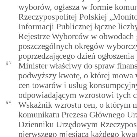
wyborów, ogłasza w formie komu
Rzeczypospolitej Polskiej „Monito
Informacji Publicznej łączne lic
Rejestrze Wyborców w obwodach g
poszczególnych okręgów wyborczy
poprzedzającego dzień ogłoszenia
§ 3.
Minister właściwy do spraw finan
podwyższy kwotę, o której mowa w
cen towarów i usług konsumpcyjn
odpowiadającym wzrostowi tych c
§ 4.
Wskaźnik wzrostu cen, o którym m
komunikatu Prezesa Głównego Urz
Dzienniku Urzędowym Rzeczypospol
pierwszego miesiąca każdego kwar