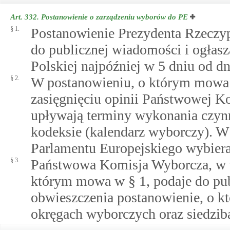
Art. 332.
Postanowienie o zarządzeniu wyborów do PE
§ 1.
Postanowienie Prezydenta Rzeczyp
do publicznej wiadomości i ogłas
Polskiej najpóźniej w 5 dniu od d
§ 2.
W postanowieniu, o którym mowa w
zasięgnięciu opinii Państwowej Ko
upływają terminy wykonania czyn
kodeksie (kalendarz wyborczy). W 
Parlamentu Europejskiego wybiera
§ 3.
Państwowa Komisja Wyborcza, w te
którym mowa w § 1, podaje do pu
obwieszczenia postanowienie, o k
okręgach wyborczych oraz siedzi