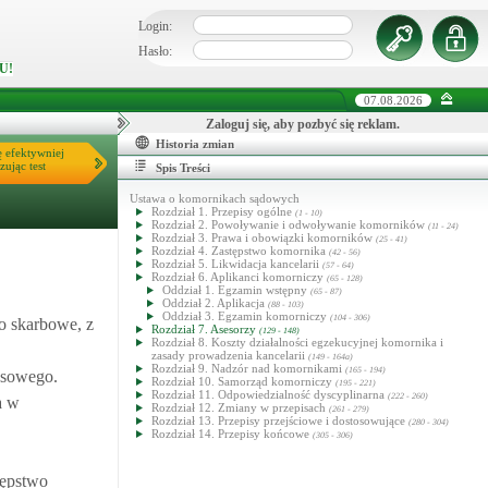
Login:
Hasło:
U!
07.08.2026
Zaloguj się, aby pozbyć się reklam.
Historia zmian
ę efektywniej
zując test
Spis Treści
Ustawa o komornikach sądowych
Rozdział 1. Przepisy ogólne
(1 - 10)
Rozdział 2. Powoływanie i odwoływanie komorników
(11 - 24)
Rozdział 3. Prawa i obowiązki komorników
(25 - 41)
Rozdział 4. Zastępstwo komornika
(42 - 56)
Rozdział 5. Likwidacja kancelarii
(57 - 64)
Rozdział 6. Aplikanci komorniczy
(65 - 128)
Oddział 1. Egzamin wstępny
(65 - 87)
Oddział 2. Aplikacja
(88 - 103)
Oddział 3. Egzamin komorniczy
(104 - 306)
o skarbowe, z
Rozdział 7. Asesorzy
(129 - 148)
Rozdział 8. Koszty działalności egzekucyjnej komornika i
zasady prowadzenia kancelarii
(149 - 164a)
Rozdział 9. Nadzór nad komornikami
(165 - 194)
asowego.
Rozdział 10. Samorząd komorniczy
(195 - 221)
Rozdział 11. Odpowiedzialność dyscyplinarna
(222 - 260)
a w
Rozdział 12. Zmiany w przepisach
(261 - 279)
Rozdział 13. Przepisy przejściowe i dostosowujące
(280 - 304)
Rozdział 14. Przepisy końcowe
(305 - 306)
tępstwo