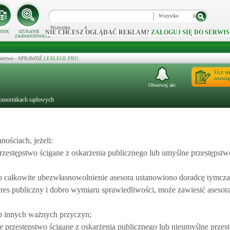
Wszystko
Wszystko
NIE CHCESZ OGLĄDAĆ REKLAM?
ZALOGUJ SIĘ DO SERWIS
NNIK
SZUKANIE
ZAAWANSOWANE
ecznictwo - SPRAWDŹ
LEXLEGE PRO
Ucz si
rozwią
Obserwuj akt
komornikach sądowych
ościach, jeżeli:
zestępstwo ścigane z oskarżenia publicznego lub umyślne przestępstw
bo całkowite ubezwłasnowolnienie asesora ustanowiono doradcę tymcz
eres publiczny i dobro wymiaru sprawiedliwości, może zawiesić asesor
ub innych ważnych przyczyn;
 przestępstwo ścigane z oskarżenia publicznego lub nieumyślne przes