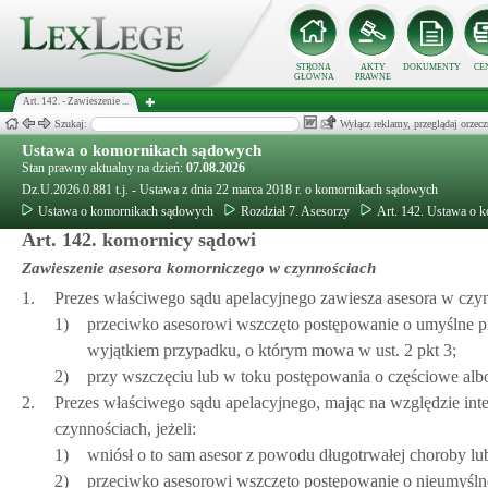
STRONA
AKTY
DOKUMENTY
CE
GŁÓWNA
PRAWNE
Art. 142. - Zawieszenie ...
Szukaj:
Wyłącz reklamy, przeglądaj orz
Ustawa o komornikach sądowych
Stan prawny aktualny na dzień:
07.08.2026
Dz.U.2026.0.881 t.j. - Ustawa z dnia 22 marca 2018 r. o komornikach sądowych
Ustawa o komornikach sądowych
Rozdział 7. Asesorzy
Art. 142. Ustawa o 
Art. 142. komornicy sądowi
Zawieszenie asesora komorniczego w czynnościach
1.
Prezes właściwego sądu apelacyjnego zawiesza asesora w czynn
1)
przeciwko asesorowi wszczęto postępowanie o umyślne pr
wyjątkiem przypadku, o którym mowa w ust. 2 pkt 3;
2)
przy wszczęciu lub w toku postępowania o częściowe al
2.
Prezes właściwego sądu apelacyjnego, mając na względzie int
czynnościach, jeżeli:
1)
wniósł o to sam asesor z powodu długotrwałej choroby l
2)
przeciwko asesorowi wszczęto postępowanie o nieumyślne