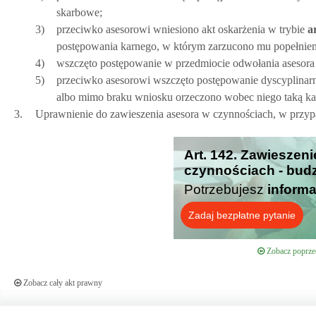
skarbowe;
3)
przeciwko asesorowi wniesiono akt oskarżenia w trybie
ar
postępowania karnego, w którym zarzucono mu popełnieni
4)
wszczęto postępowanie w przedmiocie odwołania asesora
5)
przeciwko asesorowi wszczęto postępowanie dyscyplinar
albo mimo braku wniosku orzeczono wobec niego taką ka
3.
Uprawnienie do zawieszenia asesora w czynnościach, w przypa
Art. 142. Zawieszen
czynnościach - budz
Potrzebujesz
informa
Zadaj bezpłatne pytanie
Zobacz poprzed
Zobacz cały akt prawny