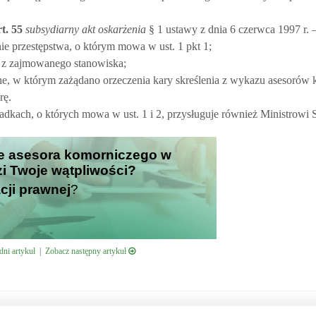
t.
55
subsydiarny akt oskarżenia
§ 1 ustawy z dnia 6 czerwca 1997 r.
e przestępstwa, o którym mowa w ust. 1 pkt 1;
 z zajmowanego stanowiska;
ne, w którym zażądano orzeczenia kary skreślenia z wykazu asesorów
rę.
dkach, o których mowa w ust. 1 i 2, przysługuje również Ministrowi 
ie asesora komorniczego w
i Twoje wątpliwości?
cji prawnej
?
ni artykuł
|
Zobacz następny artykuł