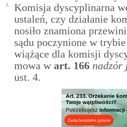
Komisja dyscyplinarna w
3.
ustaleń, czy działanie ko
nosiło znamiona przewini
sądu poczynione w trybie
wiążące dla komisji dyscy
mowa w
art.
166
nadzór 
ust. 4.
Art. 233. Orzekanie kom
Twoje wątpliwości?
Potrzebujesz
informacji
Zadaj bezpłatne pytanie