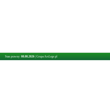
Stan prawny:
08.08.2026
|
Grupa ArsLege.pl