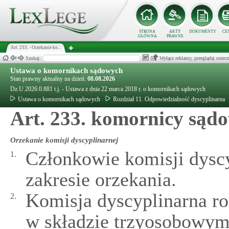
STRONA
AKTY
DOKUMENTY
CE
GŁÓWNA
PRAWNE
Art. 233. - Orzekanie ko...
Szukaj:
Wyłącz reklamy, przeglądaj orz
Ustawa o komornikach sądowych
Stan prawny aktualny na dzień:
08.08.2026
Dz.U.2026.0.881 t.j. - Ustawa z dnia 22 marca 2018 r. o komornikach sądowych
Ustawa o komornikach sądowych
Rozdział 11. Odpowiedzialność dyscyplinarna
Art. 233. komornicy sąd
Orzekanie komisji dyscyplinarnej
Członkowie komisji dyscy
1.
zakresie orzekania.
Komisja dyscyplinarna ro
2.
w składzie trzyosobowym