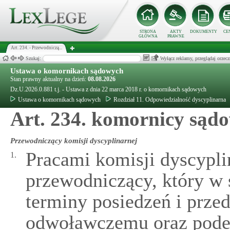
STRONA
AKTY
DOKUMENTY
CE
GŁÓWNA
PRAWNE
Art. 234. - Przewodniczą...
Szukaj:
Wyłącz reklamy, przeglądaj orz
Ustawa o komornikach sądowych
Stan prawny aktualny na dzień:
08.08.2026
Dz.U.2026.0.881 t.j. - Ustawa z dnia 22 marca 2018 r. o komornikach sądowych
Ustawa o komornikach sądowych
Rozdział 11. Odpowiedzialność dyscyplinarna
Art. 234. komornicy sąd
Przewodniczący komisji dyscyplinarnej
Pracami komisji dyscyplin
1.
przewodniczący, który w
terminy posiedzeń i prze
odwoławczemu oraz podej