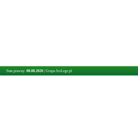
Stan prawny:
08.08.2026
|
Grupa ArsLege.pl