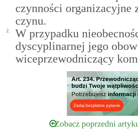
czynności organizacyjne 
czynu.
W przypadku nieobecnośc
2.
dyscyplinarnej jego obo
wiceprzewodniczący komis
Art. 234. Przewodnicząc
budzi Twoje wątpliwośc
Potrzebujesz
informacji
Zadaj bezpłatne pytanie
Zobacz poprzedni artyk