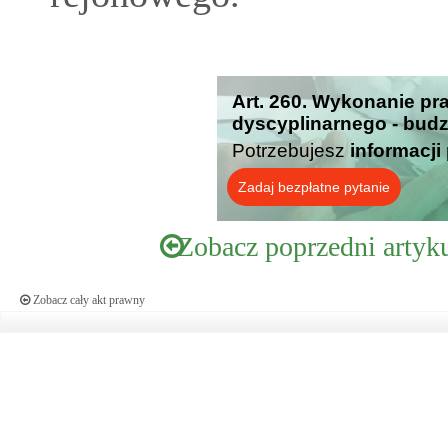
Art. 260. Wykonanie p
dyscyplinarnego - budz
Potrzebujesz
informacji
Zadaj bezpłatne pytanie
Zobacz poprzedni artyk
Zobacz cały akt prawny