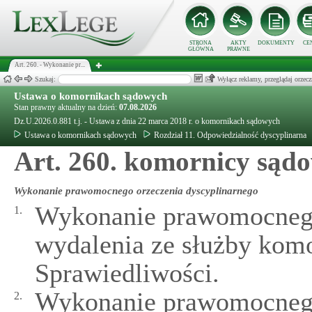
STRONA
AKTY
DOKUMENTY
CE
GŁÓWNA
PRAWNE
Art. 260. - Wykonanie pr...
Szukaj:
Wyłącz reklamy, przeglądaj orz
Ustawa o komornikach sądowych
Stan prawny aktualny na dzień:
07.08.2026
Dz.U.2026.0.881 t.j. - Ustawa z dnia 22 marca 2018 r. o komornikach sądowych
Ustawa o komornikach sądowych
Rozdział 11. Odpowiedzialność dyscyplinarna
Art. 260. komornicy sąd
Wykonanie prawomocnego orzeczenia dyscyplinarnego
Wykonanie prawomocnego
1.
wydalenia ze służby komo
Sprawiedliwości.
Wykonanie prawomocnego
2.