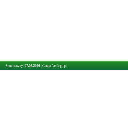
Stan prawny:
07.08.2026
|
Grupa ArsLege.pl