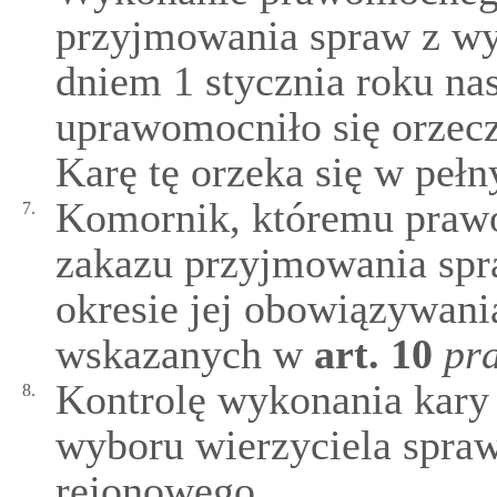
przyjmowania spraw z wyb
dniem 1 stycznia roku na
uprawomocniło się orzecz
Karę tę orzeka się w pełn
Komornik, któremu praw
7.
zakazu przyjmowania spr
okresie jej obowiązywan
wskazanych w
art.
10
pr
Kontrolę wykonania kary
8.
wyboru wierzyciela spraw
rejonowego.