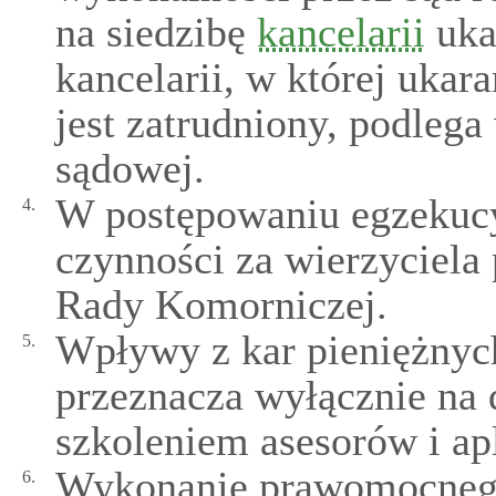
na siedzibę
kancelarii
uka
kancelarii, w której ukara
jest zatrudniony, podleg
sądowej.
W postępowaniu egzekucy
4.
czynności za wierzyciela
Rady Komorniczej.
Wpływy z kar pieniężny
5.
przeznacza wyłącznie na 
szkoleniem asesorów i ap
Wykonanie prawomocnego 
6.