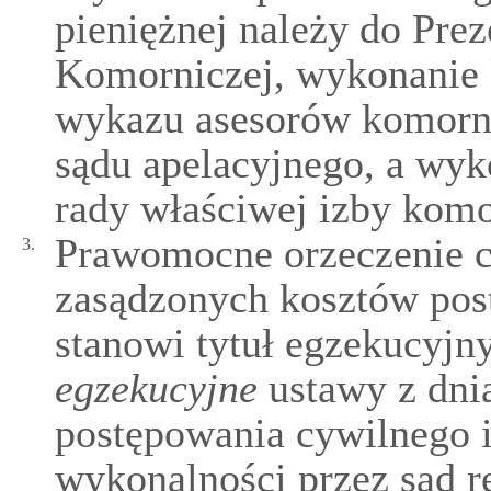
pieniężnej należy do Pre
Komorniczej, wykonanie k
wykazu asesorów komorni
sądu apelacyjnego, a wyk
rady właściwej izby komo
Prawomocne orzeczenie co
3.
zasądzonych kosztów pos
stanowi tytuł egzekucyjn
egzekucyjne
ustawy z dnia
postępowania cywilnego i
wykonalności przez sąd 