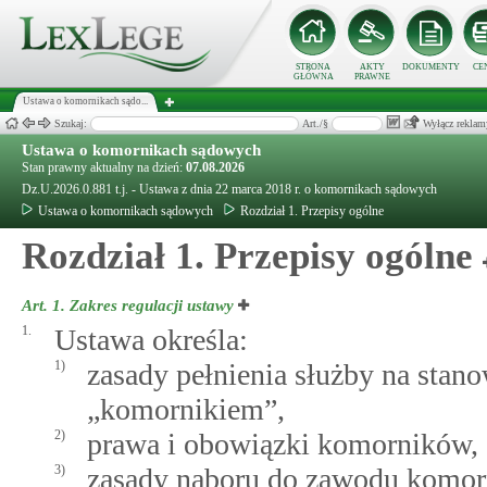
STRONA
AKTY
DOKUMENTY
CE
GŁÓWNA
PRAWNE
Ustawa o komornikach sądo...
Szukaj:
Art./§
Wyłącz reklam
Ustawa o komornikach sądowych
Stan prawny aktualny na dzień:
07.08.2026
Dz.U.2026.0.881 t.j. - Ustawa z dnia 22 marca 2018 r. o komornikach sądowych
Ustawa o komornikach sądowych
Rozdział 1. Przepisy ogólne
Rozdział 1. Przepisy ogólne
Art. 1.
Zakres regulacji ustawy
1.
Ustawa określa:
1)
zasady pełnienia służby na sta
„komornikiem”,
2)
prawa i obowiązki komorników,
3)
zasady naboru do zawodu komor