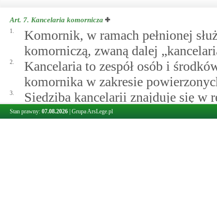
Art. 7.
Kancelaria komornicza
1.
Komornik, w ramach pełnionej służ
komorniczą, zwaną dalej „kancelari
2.
Kancelaria to zespół osób i środkó
komornika w zakresie powierzonych
3.
Siedziba kancelarii znajduje się 
„rewirem”, w którym komornik zos
Stan prawny:
07.08.2026
|
Grupa ArsLege.pl
4.
Komornik może prowadzić tylko je
filii kancelarii, oddziałów ani inn
obsłudze.
5.
Minister Sprawiedliwości określi, 
nadawania numerów porządkowych 
przetwarzania informacji w tym zak