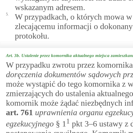
wskazanym adresem.
5.
W przypadkach, o których mowa w u
zlecającemu informacji o dokonanyc
protokołu.
Art. 3b.
Ustalenie przez komornika aktualnego miejsca zamieszkan
W przypadku zwrotu przez komornik
doręczenia dokumentów sądowych prz
może wystąpić do tego komornika z w
zmierzających do ustalenia aktualneg
komornik może żądać niezbędnych i
art.
761
uprawnienia organu egzekuc
1
egzekucyjnego
§ 1
pkt 3–6 ustawy z d