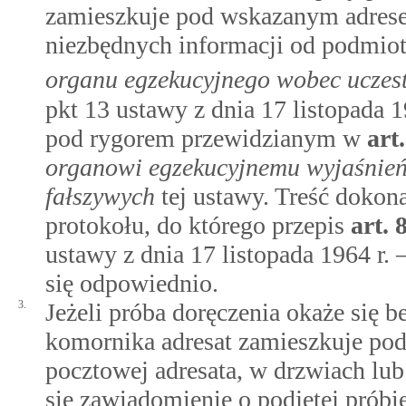
zamieszkuje pod wskazanym adres
niezbędnych informacji od podmi
organu egzekucyjnego wobec uczes
pkt 13 ustawy z dnia 17 listopada 
pod rygorem przewidzianym w
art
organowi egzekucyjnemu wyjaśnień 
fałszywych
tej ustawy. Treść dokon
protokołu, do którego przepis
art.
ustawy z dnia 17 listopada 1964 r.
się odpowiednio.
3.
Jeżeli próba doręczenia okaże się b
komornika adresat zamieszkuje po
pocztowej adresata, w drzwiach l
się zawiadomienie o podjętej próbi