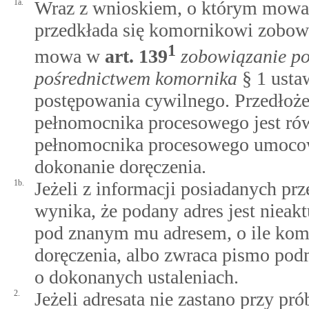
1a.
Wraz z wnioskiem, o którym mow
przedkłada się komornikowi zobowi
1
mowa w
art.
139
zobowiązanie p
pośrednictwem komornika
§ 1 ustaw
postępowania cywilnego. Przedłoż
pełnomocnika procesowego jest ró
pełnomocnika procesowego umocow
dokonanie doręczenia.
1b.
Jeżeli z informacji posiadanych pr
wynika, że podany adres jest nieak
pod znanym mu adresem, o ile komo
doręczenia, albo zwraca pismo pod
o dokonanych ustaleniach.
2.
Jeżeli adresata nie zastano przy pró