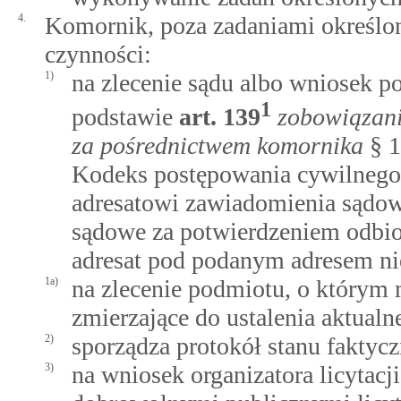
4.
Komornik, poza zadaniami określon
czynności:
1)
na zlecenie sądu albo wniosek 
1
podstawie
art.
139
zobowiązan
za pośrednictwem komornika
§ 1
Kodeks postępowania cywilnego 
adresatowi zawiadomienia sądow
sądowe za potwierdzeniem odbior
adresat pod podanym adresem ni
1a)
na zlecenie podmiotu, o którym
zmierzające do ustalenia aktualn
2)
sporządza protokół stanu faktyc
3)
na wniosek organizatora licytac