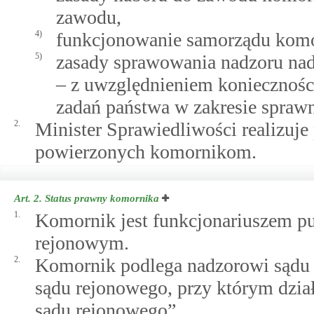
zawodu,
4)
funkcjonowanie samorządu komo
5)
zasady sprawowania nadzoru n
– z uwzględnieniem koniecznoś
zadań państwa w zakresie sprawne
2.
Minister Sprawiedliwości realizuje
powierzonych komornikom.
Art. 2.
Status prawny komornika
1.
Komornik jest funkcjonariuszem pu
rejonowym.
2.
Komornik podlega nadzorowi sądu 
sądu rejonowego, przy którym dzia
sądu rejonowego”.