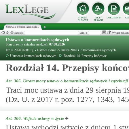
STRONA
AKTY
DOKUMENTY
CE
GŁÓWNA
PRAWNE
Ustawa o komornikach sądo...
Szukaj:
Art./§
Wyłącz reklam
Ustawa o komornikach sądowych
Stan prawny aktualny na dzień:
07.08.2026
Dz.U.2026.0.881 t.j. - Ustawa z dnia 22 marca 2018 r. o komornikach sądowych
Ustawa o komornikach sądowych
Rozdział 14. Przepisy końcowe
Rozdział 14. Przepisy końc
Art. 305.
Utrata mocy ustawy o komornikach sądowych i egzekucji
Traci moc ustawa z dnia 29 sierpnia 
(Dz. U. z 2017 r. poz. 1277, 1343, 145
Art. 306.
Wejście ustawy w życie
Ustawa wchodzi wżycie z dniem 1 styc