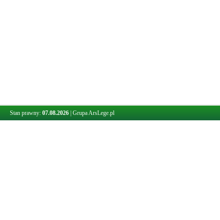
Stan prawny:
07.08.2026
|
Grupa ArsLege.pl