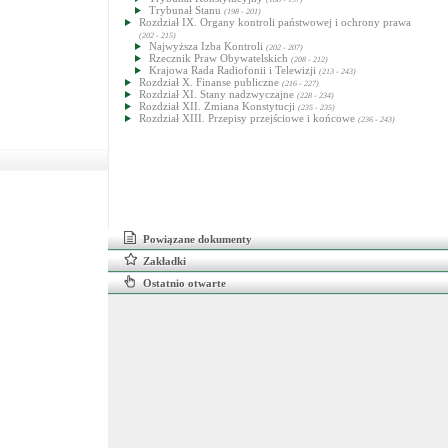
Trybunał Stanu
(198 - 201)
Rozdział IX. Organy kontroli państwowej i ochrony prawa
(202 - 215)
Najwyższa Izba Kontroli
(202 - 207)
Rzecznik Praw Obywatelskich
(208 - 212)
Krajowa Rada Radiofonii i Telewizji
(213 - 243)
Rozdział X. Finanse publiczne
(216 - 227)
Rozdział XI. Stany nadzwyczajne
(228 - 234)
Rozdział XII. Zmiana Konstytucji
(235 - 235)
Rozdział XIII. Przepisy przejściowe i końcowe
(236 - 243)
Powiązane dokumenty
Zakładki
Ostatnio otwarte