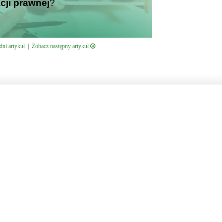
cji prawnej
?
ni artykuł
|
Zobacz następny artykuł