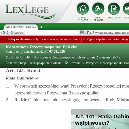
STRONA
AKTY
DOKUMENTY
CE
GŁÓWNA
PRAWNE
Art. 141. Konst. - Rada G...
Szukaj:
Wyłącz reklamy, przeglądaj
Testuj za darmo
- w tym akcie wszystkie orzeczenia są dostępne zupełnie za darmo.
Kup 
Konstytucja Rzeczypospolitej Polskiej
Stan prawny aktualny na dzień:
07.08.2026
Dz.U.1997.78.483 - Konstytucja Rzeczypospolitej Polskiej z dnia 2 kwietnia 1997 r.
Konstytucja Rzeczypospolitej Polskiej
Rozdział V. Prezydent Rzeczypospolitej Pol
Art. 141. Konst.
Rada Gabinetowa
1.
W sprawach szczególnej wagi Prezydent Rzeczypospolitej m
przewodnictwem Prezydenta Rzeczypospolitej.
2.
Radzie Gabinetowej nie przysługują kompetencje Rady Minist
Art. 141. Rada Gabi
wątpliwości?