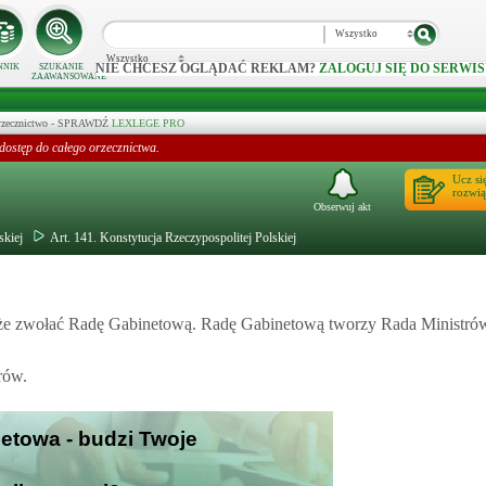
Wszystko
Wszystko
NIE CHCESZ OGLĄDAĆ REKLAM?
ZALOGUJ SIĘ DO SERWIS
NNIK
SZUKANIE
ZAAWANSOWANE
 orzecznictwo - SPRAWDŹ
LEXLEGE PRO
dostęp do całego orzecznictwa.
Ucz si
rozwią
Obserwuj akt
skiej
Art. 141. Konstytucja Rzeczypospolitej Polskiej
oże zwołać Radę Gabinetową. Radę Gabinetową tworzy Rada Ministró
rów.
netowa - budzi Twoje