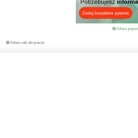
Potrzebujesz
informa
Zadaj bezpłatne pytanie
Zobacz poprzed
Zobacz cały akt prawny