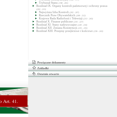
Trybunał Stanu
(198 - 201)
Rozdział IX. Organy kontroli państwowej i ochrony prawa
(202 - 215)
Najwyższa Izba Kontroli
(202 - 207)
Rzecznik Praw Obywatelskich
(208 - 212)
Krajowa Rada Radiofonii i Telewizji
(213 - 243)
Rozdział X. Finanse publiczne
(216 - 227)
Rozdział XI. Stany nadzwyczajne
(228 - 234)
Rozdział XII. Zmiana Konstytucji
(235 - 235)
Rozdział XIII. Przepisy przejściowe i końcowe
(236 - 243)
Powiązane dokumenty
Zakładki
Ostatnio otwarte
o Art. 41.