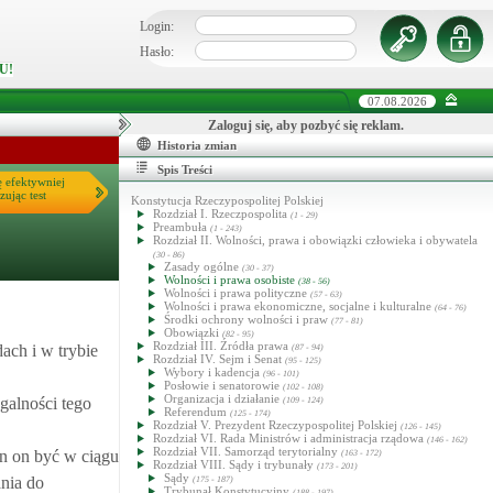
Login:
Hasło:
U!
07.08.2026
Zaloguj się, aby pozbyć się reklam.
Historia zmian
Spis Treści
ę efektywniej
zując test
Konstytucja Rzeczypospolitej Polskiej
Rozdział I. Rzeczpospolita
(1 - 29)
Preambuła
(1 - 243)
Rozdział II. Wolności, prawa i obowiązki człowieka i obywatela
(30 - 86)
Zasady ogólne
(30 - 37)
Wolności i prawa osobiste
(38 - 56)
Wolności i prawa polityczne
(57 - 63)
Wolności i prawa ekonomiczne, socjalne i kulturalne
(64 - 76)
Środki ochrony wolności i praw
(77 - 81)
Obowiązki
(82 - 95)
Rozdział III. Źródła prawa
ach i w trybie
(87 - 94)
Rozdział IV. Sejm i Senat
(95 - 125)
Wybory i kadencja
(96 - 101)
Posłowie i senatorowie
(102 - 108)
Organizacja i działanie
galności tego
(109 - 124)
Referendum
(125 - 174)
Rozdział V. Prezydent Rzeczypospolitej Polskiej
(126 - 145)
Rozdział VI. Rada Ministrów i administracja rządowa
(146 - 162)
Rozdział VII. Samorząd terytorialny
n on być w ciągu
(163 - 172)
Rozdział VIII. Sądy i trybunały
(173 - 201)
Sądy
ania do
(175 - 187)
Trybunał Konstytucyjny
(188 - 197)