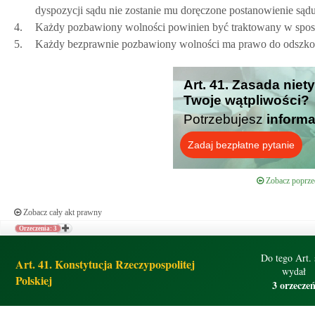
dyspozycji sądu nie zostanie mu doręczone postanowienie są
4.
Każdy pozbawiony wolności powinien być traktowany w spos
5.
Każdy bezprawnie pozbawiony wolności ma prawo do odszk
Art. 41. Zasada niet
Twoje wątpliwości?
Potrzebujesz
informa
Zadaj bezpłatne pytanie
Zobacz poprzed
Zobacz cały akt prawny
Orzeczenia: 3
Do tego Art. 
Art. 41. Konstytucja Rzeczypospolitej
wydał
Polskiej
3 orzecze