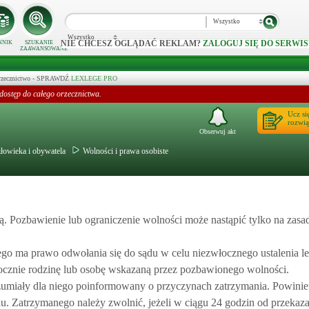
Wszystko
Wszystko
NIE CHCESZ OGLĄDAĆ REKLAM?
ZALOGUJ SIĘ DO SERWIS
NNIK
SZUKANIE
ZAAWANSOWANE
 orzecznictwo - SPRAWDŹ
LEXLEGE PRO
dostęp do całego orzecznictwa.
Ucz si
rozwią
Obserwuj akt
złowieka i obywatela
Wolności i prawa osobiste
ą. Pozbawienie lub ograniczenie wolności może nastąpić tylko na zasad
 ma prawo odwołania się do sądu w celu niezwłocznego ustalenia le
ocznie rodzinę lub osobę wskazaną przez pozbawionego wolności.
zumiały dla niego poinformowany o przyczynach zatrzymania. Powinie
u. Zatrzymanego należy zwolnić, jeżeli w ciągu 24 godzin od przekaz