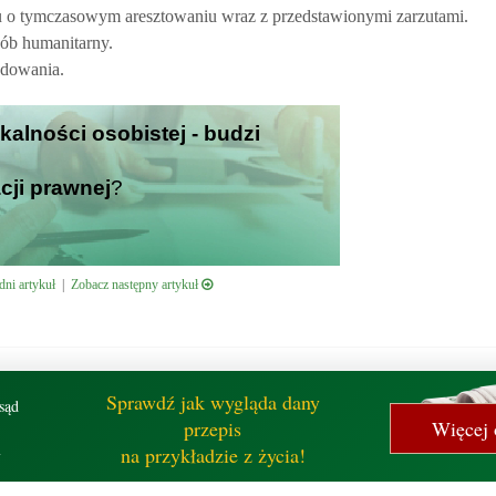
du o tymczasowym aresztowaniu wraz z przedstawionymi zarzutami.
ób humanitarny.
odowania.
ykalności osobistej - budzi
cji prawnej
?
ni artykuł
|
Zobacz następny artykuł
Sprawdź jak wygląda dany
sąd
przepis
Więcej 
ń
na przykładzie z życia!