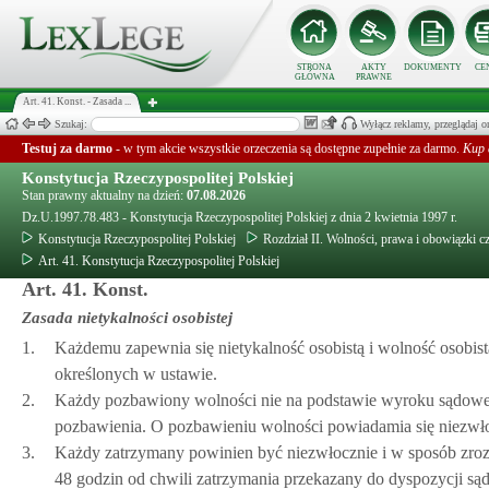
STRONA
AKTY
DOKUMENTY
CE
GŁÓWNA
PRAWNE
Art. 41. Konst. - Zasada ...
Szukaj:
Wyłącz reklamy, przeglądaj
Testuj za darmo
- w tym akcie wszystkie orzeczenia są dostępne zupełnie za darmo.
Kup 
Konstytucja Rzeczypospolitej Polskiej
Stan prawny aktualny na dzień:
07.08.2026
Dz.U.1997.78.483 - Konstytucja Rzeczypospolitej Polskiej z dnia 2 kwietnia 1997 r.
Konstytucja Rzeczypospolitej Polskiej
Rozdział II. Wolności, prawa i obowiązki c
Art. 41. Konstytucja Rzeczypospolitej Polskiej
Art. 41. Konst.
Zasada nietykalności osobistej
1.
Każdemu zapewnia się nietykalność osobistą i wolność osobist
określonych w ustawie.
2.
Każdy pozbawiony wolności nie na podstawie wyroku sądowego
pozbawienia. O pozbawieniu wolności powiadamia się niezwł
3.
Każdy zatrzymany powinien być niezwłocznie i w sposób zro
48 godzin od chwili zatrzymania przekazany do dyspozycji sąd