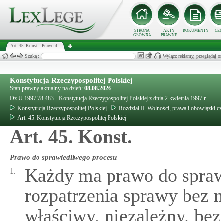
STRONA
AKTY
DOKUMENTY
CE
GŁÓWNA
PRAWNE
Art. 45. Konst. - Prawo d...
Szukaj:
Wyłącz reklamy, przeglądaj
Konstytucja Rzeczypospolitej Polskiej
Stan prawny aktualny na dzień:
08.08.2026
Dz.U.1997.78.483 - Konstytucja Rzeczypospolitej Polskiej z dnia 2 kwietnia 1997 r.
Konstytucja Rzeczypospolitej Polskiej
Rozdział II. Wolności, prawa i obowiązki c
Art. 45. Konstytucja Rzeczypospolitej Polskiej
Art. 45. Konst.
Prawo do sprawiedliwego procesu
Każdy ma prawo do spraw
1.
rozpatrzenia sprawy bez 
właściwy, niezależny, bez