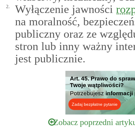
Wyłączenie jawności
roz
2.
na moralność, bezpieczeń
publiczny oraz ze względ
stron lub inny ważny int
jest publicznie.
Art. 45. Prawo do spra
Twoje wątpliwości?
Potrzebujesz
informacji
Zadaj bezpłatne pytanie
Zobacz poprzedni artyk