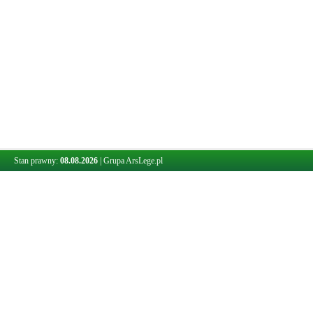
Stan prawny:
08.08.2026
|
Grupa ArsLege.pl