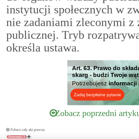
instytucji społecznych w 
nie zadaniami zleconymi z 
publicznej. Tryb rozpatrywa
określa ustawa.
Art. 63. Prawo do skład
skarg - budzi Twoje wą
Potrzebujesz
informacji
Zadaj bezpłatne pytanie
Zobacz poprzedni artyk
Zobacz cały akt prawny
Orzeczenia: 6