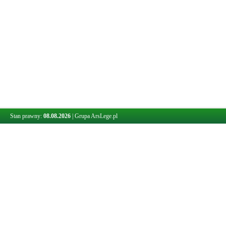
Stan prawny:
08.08.2026
|
Grupa ArsLege.pl