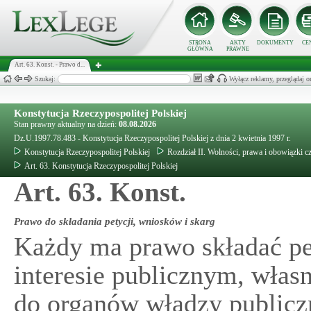
STRONA
AKTY
DOKUMENTY
CE
GŁÓWNA
PRAWNE
Art. 63. Konst. - Prawo d...
Szukaj:
Wyłącz reklamy, przeglądaj
Konstytucja Rzeczypospolitej Polskiej
Stan prawny aktualny na dzień:
08.08.2026
Dz.U.1997.78.483 - Konstytucja Rzeczypospolitej Polskiej z dnia 2 kwietnia 1997 r.
Konstytucja Rzeczypospolitej Polskiej
Rozdział II. Wolności, prawa i obowiązki c
Art. 63. Konstytucja Rzeczypospolitej Polskiej
Art. 63. Konst.
Prawo do składania petycji, wniosków i skarg
Każdy ma prawo składać pet
interesie publicznym, włas
do organów władzy publiczn