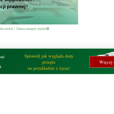
cji prawnej
?
ni artykuł
|
Zobacz następny artykuł
Sprawdź jak wygląda dany
sąd
przepis
Więcej 
ń
na przykładzie z życia!