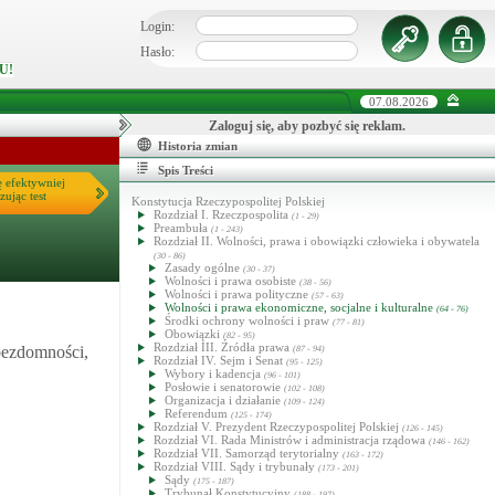
Login:
Hasło:
U!
07.08.2026
Zaloguj się, aby pozbyć się reklam.
Historia zmian
Spis Treści
ę efektywniej
zując test
Konstytucja Rzeczypospolitej Polskiej
Rozdział I. Rzeczpospolita
(1 - 29)
Preambuła
(1 - 243)
Rozdział II. Wolności, prawa i obowiązki człowieka i obywatela
(30 - 86)
Zasady ogólne
(30 - 37)
Wolności i prawa osobiste
(38 - 56)
Wolności i prawa polityczne
(57 - 63)
Wolności i prawa ekonomiczne, socjalne i kulturalne
(64 - 76)
Środki ochrony wolności i praw
(77 - 81)
Obowiązki
(82 - 95)
Rozdział III. Źródła prawa
bezdomności,
(87 - 94)
Rozdział IV. Sejm i Senat
(95 - 125)
Wybory i kadencja
(96 - 101)
Posłowie i senatorowie
(102 - 108)
Organizacja i działanie
(109 - 124)
Referendum
(125 - 174)
Rozdział V. Prezydent Rzeczypospolitej Polskiej
(126 - 145)
Rozdział VI. Rada Ministrów i administracja rządowa
(146 - 162)
Rozdział VII. Samorząd terytorialny
(163 - 172)
Rozdział VIII. Sądy i trybunały
(173 - 201)
Sądy
(175 - 187)
Trybunał Konstytucyjny
(188 - 197)