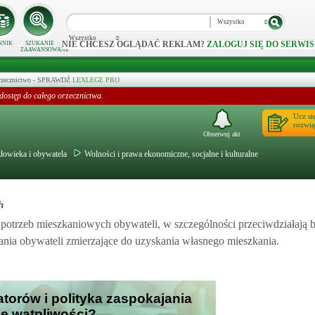
Wszystko
Wszystko
NIE CHCESZ OGLĄDAĆ REKLAM?
ZALOGUJ SIĘ DO SERWIS
NNIK
SZUKANIE
ZAAWANSOWANE
 orzecznictwo - SPRAWDŹ
LEXLEGE PRO
dostęp do całego orzecznictwa.
Ucz si
rozwią
Obserwuj akt
złowieka i obywatela
Wolności i prawa ekonomiczne, socjalne i kulturalne
h
 potrzeb mieszkaniowych obywateli, w szczególności przeciwdziałają 
ania obywateli zmierzające do uzyskania własnego mieszkania.
atorów i polityka zaspokajania
oje wątpliwości?