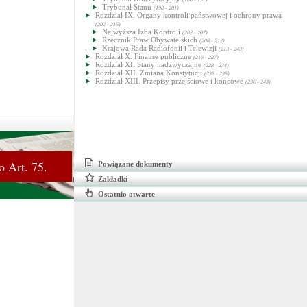
Trybunał Stanu
(198 - 201)
Rozdział IX. Organy kontroli państwowej i ochrony prawa
(202 - 215)
Najwyższa Izba Kontroli
(202 - 207)
Rzecznik Praw Obywatelskich
(208 - 212)
Krajowa Rada Radiofonii i Telewizji
(213 - 243)
Rozdział X. Finanse publiczne
(216 - 227)
Rozdział XI. Stany nadzwyczajne
(228 - 234)
Rozdział XII. Zmiana Konstytucji
(235 - 235)
Rozdział XIII. Przepisy przejściowe i końcowe
(236 - 243)
o Art. 75.
Powiązane dokumenty
Zakładki
Ostatnio otwarte