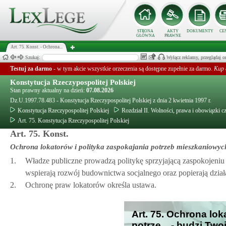
STRONA
AKTY
DOKUMENTY
CE
GŁÓWNA
PRAWNE
Art. 75. Konst. - Ochrona...
Szukaj:
Wyłącz reklamy, przeglądaj
Testuj za darmo
- w tym akcie wszystkie orzeczenia są dostępne zupełnie za darmo.
Kup 
Konstytucja Rzeczypospolitej Polskiej
Stan prawny aktualny na dzień:
07.08.2026
Dz.U.1997.78.483 - Konstytucja Rzeczypospolitej Polskiej z dnia 2 kwietnia 1997 r.
Konstytucja Rzeczypospolitej Polskiej
Rozdział II. Wolności, prawa i obowiązki c
Art. 75. Konstytucja Rzeczypospolitej Polskiej
Art. 75. Konst.
Ochrona lokatorów i polityka zaspokajania potrzeb mieszkaniowyc
1.
Władze publiczne prowadzą politykę sprzyjającą zaspokojeniu
wspierają rozwój budownictwa socjalnego oraz popierają dział
2.
Ochronę praw lokatorów określa ustawa.
Art. 75. Ochrona lok
potrze... - budzi Tw