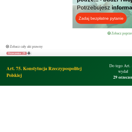
Potrzebujesz
informa
Zadaj bezpłatne pytanie
Zobacz poprzed
Zobacz cały akt prawny
Orzeczenia: 29
Do tego Art. 
Art. 75. Konstytucja Rzeczypospolitej
wydał
Polskiej
29 orzecze