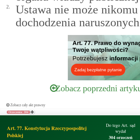
Ustawa nie może nikomu
2.
dochodzenia naruszonych
Art. 77. Prawo do wyna
Twoje wątpliwości?
Potrzebujesz
informacji
Zadaj bezpłatne pytanie
Zobacz poprzedni artyk
Zobacz cały akt prawny
Orzeczenia: 304
Do tego Art. sąd
Art. 77. Konstytucja Rzeczypospolitej
wydał
Polskiej
304 orzeczeń