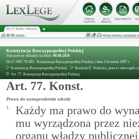
STRONA
AKTY
DOKUMENTY
CE
GŁÓWNA
PRAWNE
Art. 77. Konst. - Prawo d...
Szukaj:
Wyłącz reklamy, przeglądaj
Konstytucja Rzeczypospolitej Polskiej
Stan prawny aktualny na dzień:
08.08.2026
Dz.U.1997.78.483 - Konstytucja Rzeczypospolitej Polskiej z dnia 2 kwietnia 1997 r.
Konstytucja Rzeczypospolitej Polskiej
Rozdział II. Wolności, prawa i obowiązki c
Art. 77. Konstytucja Rzeczypospolitej Polskiej
Art. 77. Konst.
Prawo do wynagrodzenia szkody
Każdy ma prawo do wynag
1.
mu wyrządzona przez nie
organu władzy publicznej