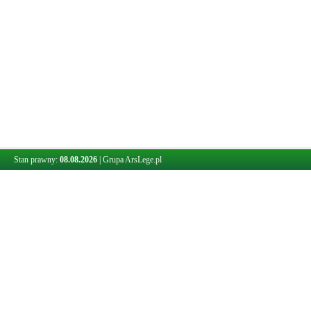
Stan prawny:
08.08.2026
|
Grupa ArsLege.pl