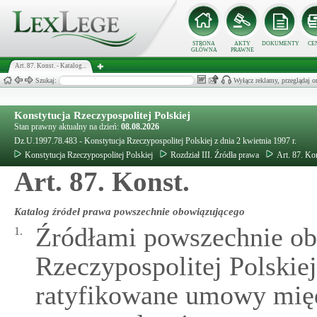
STRONA
AKTY
DOKUMENTY
CE
GŁÓWNA
PRAWNE
Art. 87. Konst. - Katalog...
Szukaj:
Wyłącz reklamy, przeglądaj
Konstytucja Rzeczypospolitej Polskiej
Stan prawny aktualny na dzień:
08.08.2026
Dz.U.1997.78.483 - Konstytucja Rzeczypospolitej Polskiej z dnia 2 kwietnia 1997 r.
Konstytucja Rzeczypospolitej Polskiej
Rozdział III. Źródła prawa
Art. 87. Ko
Art. 87. Konst.
Katalog źródeł prawa powszechnie obowiązującego
Źródłami powszechnie o
1.
Rzeczypospolitej Polskiej
ratyfikowane umowy mię