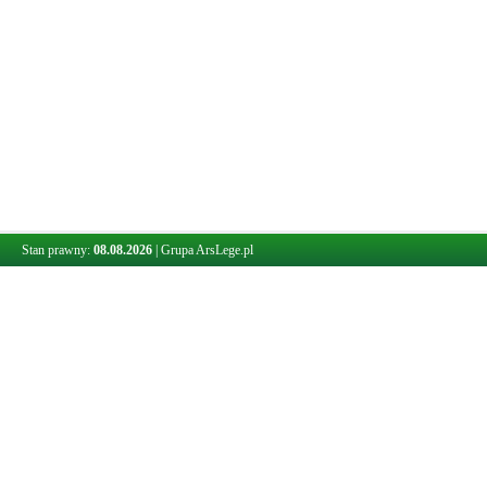
Stan prawny:
08.08.2026
|
Grupa ArsLege.pl