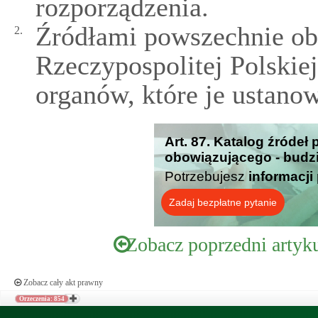
rozporządzenia.
Źródłami powszechnie o
2.
Rzeczypospolitej Polskiej
organów, które je ustano
Art. 87. Katalog źróde
obowiązującego - budzi
Potrzebujesz
informacji
Zadaj bezpłatne pytanie
Zobacz poprzedni artyk
Zobacz cały akt prawny
Orzeczenia: 854