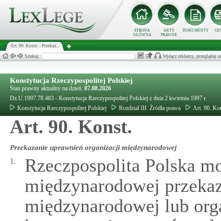
STRONA
AKTY
DOKUMENTY
CE
GŁÓWNA
PRAWNE
Art. 90. Konst. - Przekaz...
Szukaj:
Wyłącz reklamy, przeglądaj
Konstytucja Rzeczypospolitej Polskiej
Stan prawny aktualny na dzień:
07.08.2026
Dz.U.1997.78.483 - Konstytucja Rzeczypospolitej Polskiej z dnia 2 kwietnia 1997 r.
Konstytucja Rzeczypospolitej Polskiej
Rozdział III. Źródła prawa
Art. 90. Ko
Art. 90. Konst.
Przekazanie uprawnień organizacji międzynarodowej
Rzeczpospolita Polska m
1.
międzynarodowej przekaz
międzynarodowej lub or