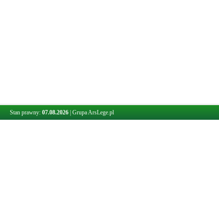
Stan prawny:
07.08.2026
|
Grupa ArsLege.pl