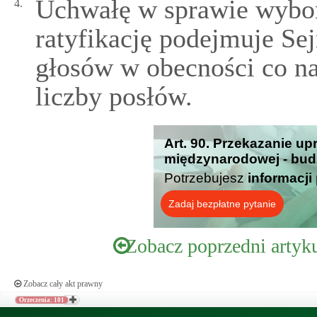
Uchwałę w sprawie wybor
4.
ratyfikację podejmuje S
głosów w obecności co n
liczby posłów.
Art. 90. Przekazanie up
międzynarodowej - bud
Potrzebujesz
informacji
Zadaj bezpłatne pytanie
Zobacz poprzedni artyk
Zobacz cały akt prawny
Orzeczenia: 101