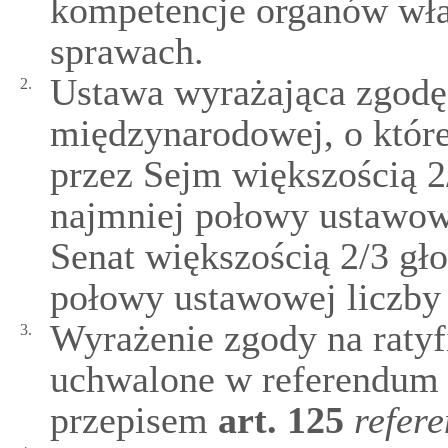
kompetencje organów wła
sprawach.
Ustawa wyrażająca zgodę
2.
międzynarodowej, o które
przez Sejm większością 2
najmniej połowy ustawowe
Senat większością 2/3 gł
połowy ustawowej liczby
Wyrażenie zgody na raty
3.
uchwalone w referendum
przepisem
art.
125
refer