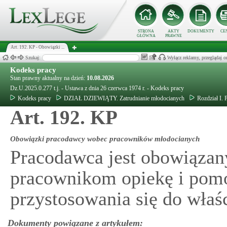
STRONA
AKTY
DOKUMENTY
CE
GŁÓWNA
PRAWNE
Art. 192. KP - Obowiązki ...
Szukaj:
Wyłącz reklamy, przeglądaj
Kodeks pracy
Stan prawny aktualny na dzień:
10.08.2026
Dz.U.2025.0.277 t.j. - Ustawa z dnia 26 czerwca 1974 r. - Kodeks pracy
Kodeks pracy
DZIAŁ DZIEWIĄTY. Zatrudnianie młodocianych
Rozdział I. 
Art. 192. KP
Obowiązki pracodawcy wobec pracowników młodocianych
Pracodawca jest obowiąza
pracownikom opiekę i pomo
przystosowania się do wła
Dokumenty powiązane z artykułem: