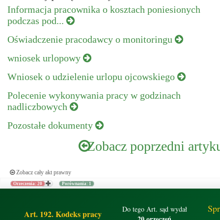
Informacja pracownika o kosztach poniesionych
podczas pod...
Oświadczenie pracodawcy o monitoringu
wniosek urlopowy
Wniosek o udzielenie urlopu ojcowskiego
Polecenie wykonywania pracy w godzinach
nadliczbowych
Pozostałe dokumenty
Zobacz poprzedni artyk
Zobacz cały akt prawny
Orzeczenia: 20
Porównania: 1
Spr
Do tego Art. sąd wydał
Art. 192. Kodeks pracy
20 orzeczeń