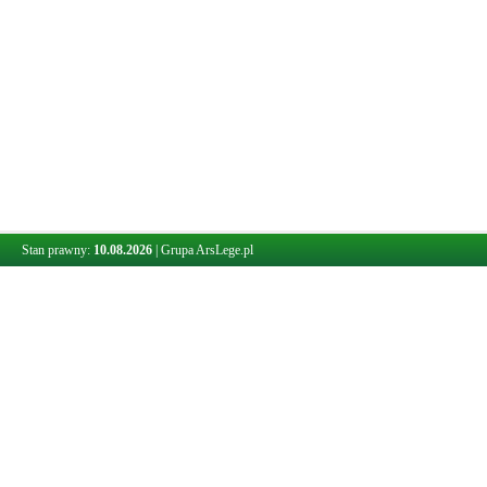
Stan prawny:
10.08.2026
|
Grupa ArsLege.pl