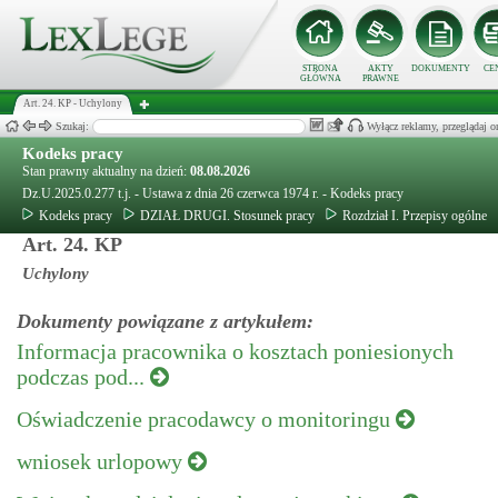
STRONA
AKTY
DOKUMENTY
CE
GŁÓWNA
PRAWNE
Art. 24. KP - Uchylony
Szukaj:
Wyłącz reklamy, przeglądaj
Kodeks pracy
Stan prawny aktualny na dzień:
08.08.2026
Dz.U.2025.0.277 t.j. - Ustawa z dnia 26 czerwca 1974 r. - Kodeks pracy
Kodeks pracy
DZIAŁ DRUGI. Stosunek pracy
Rozdział I. Przepisy ogólne
Art. 24. KP
Uchylony
Dokumenty powiązane z artykułem:
Informacja pracownika o kosztach poniesionych
podczas pod...
Oświadczenie pracodawcy o monitoringu
wniosek urlopowy