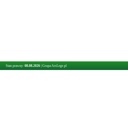
Stan prawny:
08.08.2026
|
Grupa ArsLege.pl