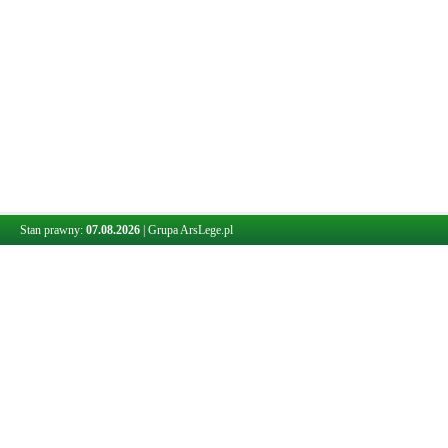
Stan prawny:
07.08.2026
|
Grupa ArsLege.pl