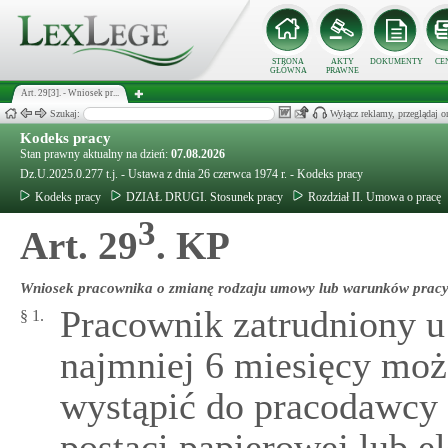
STRONA
AKTY
DOKUMENTY
CE
GŁÓWNA
PRAWNE
Art. 29[3]. - Wniosek pr...
Szukaj:
Wyłącz reklamy, przeglądaj
Kodeks pracy
Stan prawny aktualny na dzień:
07.08.2026
Dz.U.2025.0.277 t.j. - Ustawa z dnia 26 czerwca 1974 r. - Kodeks pracy
Kodeks pracy
DZIAŁ DRUGI. Stosunek pracy
Rozdział II. Umowa o pracę
3
Art. 29
. KP
Wniosek pracownika o zmianę rodzaju umowy lub warunków prac
Pracownik zatrudniony 
§ 1.
najmniej 6 miesięcy mo
wystąpić do pracodawcy
postaci papierowej lub e