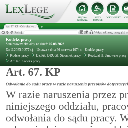
STRONA
AKTY
DOKUMENTY
CE
GŁÓWNA
PRAWNE
Art. 67. KP - Odwołanie d...
Szukaj:
Wyłącz reklamy, przeglądaj
Kodeks pracy
Stan prawny aktualny na dzień:
07.08.2026
Dz.U.2025.0.277 t.j. - Ustawa z dnia 26 czerwca 1974 r. - Kodeks pracy
Kodeks pracy
DZIAŁ DRUGI. Stosunek pracy
Rozdział II. Umowa o pracę
Art. 67. Kodeks pracy
Art. 67. KP
Odwołanie do sądu pracy w razie naruszenia przepisów dotyczący
W razie naruszenia przez 
niniejszego oddziału, prac
odwołania do sądu pracy. W 