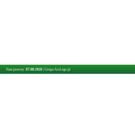
Stan prawny:
07.08.2026
|
Grupa ArsLege.pl