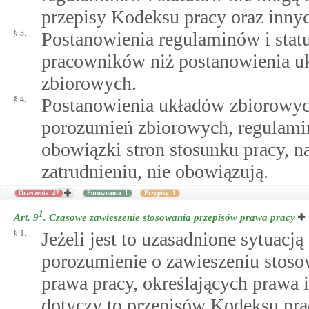
przepisy Kodeksu pracy oraz inn
§ 3.
Postanowienia regulaminów i stat
pracowników niż postanowienia u
zbiorowych.
§ 4.
Postanowienia układów zbiorowych
porozumień zbiorowych, regulamin
obowiązki stron stosunku pracy, n
zatrudnieniu, nie obowiązują.
Orzeczenia: 42
Porównania: 1
Przypisy: 1
1
Art. 9
.
Czasowe zawieszenie stosowania przepisów prawa pracy
§ 1.
Jeżeli jest to uzasadnione sytuac
porozumienie o zawieszeniu stosow
prawa pracy, określających prawa i
dotyczy to przepisów Kodeksu pra