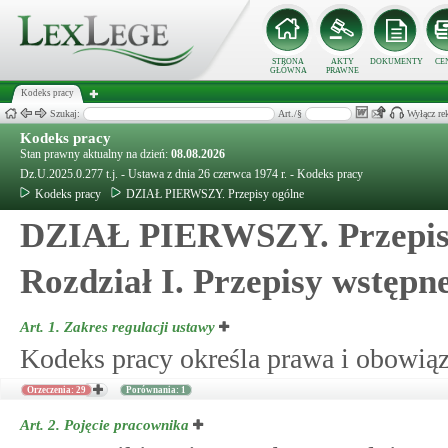
STRONA
AKTY
DOKUMENTY
CE
GŁÓWNA
PRAWNE
Kodeks pracy
Szukaj:
Art./§
Wyłącz re
Kodeks pracy
Stan prawny aktualny na dzień:
08.08.2026
Dz.U.2025.0.277 t.j. - Ustawa z dnia 26 czerwca 1974 r. - Kodeks pracy
Kodeks pracy
DZIAŁ PIERWSZY. Przepisy ogólne
DZIAŁ PIERWSZY. Przepis
Rozdział I. Przepisy wstępn
Art. 1.
Zakres regulacji ustawy
Kodeks pracy określa prawa i obowią
Orzeczenia: 29
Porównania: 1
Art. 2.
Pojęcie pracownika