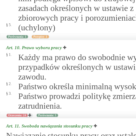
zasadach określonych w ustawie z d
zbiorowych pracy i porozumieniac
§ 5.
(uchylony)
Porównania: 1
Przypisy: 1
Art. 10.
Prawo wyboru pracy
§ 1.
Każdy ma prawo do swobodnie wyb
przypadków określonych w ustawi
zawodu.
§ 2.
Państwo określa minimalną wysok
§ 3.
Państwo prowadzi politykę zmier
zatrudnienia.
Orzeczenia: 24
Porównania: 1
Art. 11.
Swoboda nawiązania stosunku pracy
Nawiązanie stosunku pracy oraz ustal