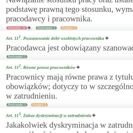
podstawę prawną tego stosunku, wym
pracodawcy i pracownika.
Orzeczenia: 34
Porównania: 1
Przypisy: 1
1
Art. 11
.
Poszanowanie dóbr osobistych pracownika
Pracodawca jest obowiązany szanować
Porównania: 1
2
Art. 11
.
Równe prawa pracowników
Pracownicy mają równe prawa z tytuł
obowiązków; dotyczy to w szczególno
w zatrudnieniu.
Porównania: 1
Przypisy: 1
3
Art. 11
.
Zakaz dyskryminacji w zatrudnieniu
Jakakolwiek dyskryminacja w zatrudni