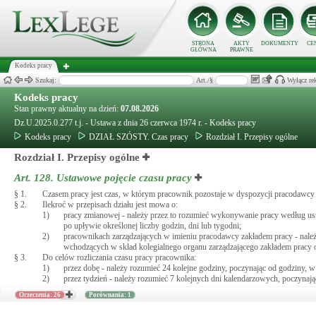
STRONA
AKTY
DOKUMENTY
CE
GŁÓWNA
PRAWNE
Kodeks pracy
Szukaj:
Art./§
Wyłącz re
Kodeks pracy
Stan prawny aktualny na dzień:
07.08.2026
Dz.U.2025.0.277 t.j. - Ustawa z dnia 26 czerwca 1974 r. - Kodeks pracy
Kodeks pracy
DZIAŁ SZÓSTY. Czas pracy
Rozdział I. Przepisy ogólne
Rozdział I. Przepisy ogólne
Art. 128.
Ustawowe pojęcie czasu pracy
§ 1.
Czasem pracy jest czas, w którym pracownik pozostaje w dyspozycji pracodawc
§ 2.
Ilekroć w przepisach działu jest mowa o:
1)
pracy zmianowej - należy przez to rozumieć wykonywanie pracy według u
po upływie określonej liczby godzin, dni lub tygodni;
2)
pracownikach zarządzających w imieniu pracodawcy zakładem pracy - nale
wchodzących w skład kolegialnego organu zarządzającego zakładem pracy
§ 3.
Do celów rozliczania czasu pracy pracownika:
1)
przez dobę - należy rozumieć 24 kolejne godziny, poczynając od godziny, 
2)
przez tydzień - należy rozumieć 7 kolejnych dni kalendarzowych, poczynaj
Orzeczenia: 26
Porównania: 1