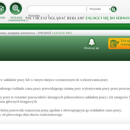
Wszystko
Wszystko
NIE CHCESZ OGLĄDAĆ REKLAM?
ZALOGUJ SIĘ DO SERWIS
NNIK
SZUKANIE
ZAAWANSOWANE
klamy, przeglądaj orzecznictwo - SPRAWDŹ
LEXLEGE PRO
Ucz si
rozwią
Obserwuj akt
y w zakładzie pracy lub w innym miejscu wyznaczonym do wykonywania pracy.
stalonego rozkładu czasu pracy przewidującego zmianę pory wykonywania pracy przez poszc
ży przez to rozumieć pracowników kierujących jednoosobowo zakładem pracy i ich zastępców
 oraz głównych księgowych.
w której pracownik rozpoczyna pracę zgodnie z obowiązującym go rozkładem czasu pracy;
ąc od pierwszego dnia okresu rozliczeniowego.