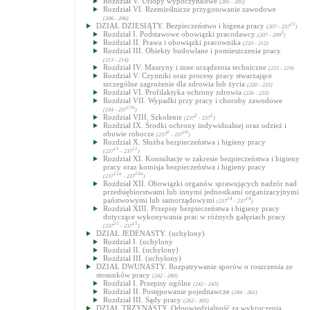
Rozdział V. Urlopy wypoczynkowe
(205 - 205)
Rozdział VI. Rzemieślnicze przygotowanie zawodowe
(206 - 206)
DZIAŁ DZIESIĄTY. Bezpieczeństwo i higena pracy
15
(207 - 237
)
Rozdział I. Podstawowe obowiązki pracodawcy
3
(207 - 209
)
Rozdział II. Prawa i obowiązki pracownika
(210 - 212)
Rozdział III. Obiekty budowlane i pomieszczenia pracy
(213 - 214)
Rozdział IV. Maszyny i inne urządzenia techniczne
(215 - 219)
Rozdział V. Czynniki oraz procesy pracy stwarzające
szczególne zagrożenie dla zdrowia lub życia
(220 - 225)
Rozdział VI. Profilaktyka ochrony zdrowia
(226 - 233)
Rozdział VII. Wypadki przy pracy i choroby zawodowe
13a
(234 - 237
)
Rozdział VIII. Szkolenie
2
5
(237
- 237
)
Rozdział IX. Środki ochrony indywidualnej oraz odzież i
obuwie robocze
6
10
(237
- 237
)
Rozdział X. Służba bezpieczeństwa i higieny pracy
11
11
(237
- 237
)
Rozdział XI. Konsultacje w zakresie bezpieczeństwa i higieny
pracy oraz komisja bezpieczeństwa i higieny pracy
11a
13a
(237
- 237
)
Rozdział XII. Obowiązki organów sprawujących nadzór nad
przedsiębiorstwami lub innymi jednostkami organizacyjnymi
państwowymi lub samorządowymi
14
14
(237
- 237
)
Rozdział XIII. Przepisy bezpieczeństwa i higieny pracy
dotyczące wykonywania prac w różnych gałęziach pracy
15
15
(237
- 237
)
DZIAŁ JEDENASTY. (uchylony)
Rozdział I. (uchylony
Rozdział II. (uchylony)
Rozdział III. (uchylony)
DZIAŁ DWUNASTY. Rozpatrywanie sporów o roszczenia ze
stosunków pracy
(242 - 280)
Rozdział I. Przepisy ogólne
(242 - 243)
Rozdział II. Postępowanie pojednawcze
(244 - 261)
Rozdział III. Sądy pracy
(262 - 305)
DZIAŁ TRZYNASTY. Odpowiedzialność za wykroczenia