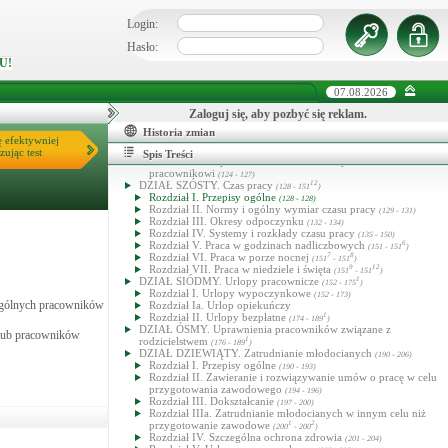
1
(94 - 113
)
Rozdział I. Obowiązki pracodawcy
(94 - 99)
Login:
Rozdział II. Obowiązki pracownika
(100 - 101)
Rozdział IIa. Zakaz konkurencji
1
4
(101
- 101
)
Hasło:
Rozdział III. Kwalifikacje zawodowe pracowników
6
(102 - 103
)
U!
Rozdział IV. Regulamin pracy
4
(104 - 104
)
Rozdział V. Nagrody i wyróżnienia
(105 - 107)
Rozdział VI. Odpowiedzialność porządkowa pracowników
07.08.2026
1
(108 - 113
)
DZIAŁ PIĄTY. Odpowiedzialność materialna pracowników
Zaloguj się, aby pozbyć się reklam.
(114 - 127)
Historia zmian
Rozdział I. Odpowiedzialność pracownika za szkodę
ę efektywniej
wyrządzoną pracodawcy
zując test
(114 - 123)
Spis Treści
Rozdział II. Odpowiedzialność za mienie powierzone
pracownikowi
(124 - 127)
DZIAŁ SZÓSTY. Czas pracy
12
(128 - 151
)
Rozdział I. Przepisy ogólne
(128 - 128)
Rozdział II. Normy i ogólny wymiar czasu pracy
(129 - 131)
Rozdział III. Okresy odpoczynku
(132 - 134)
Rozdział IV. Systemy i rozkłady czasu pracy
(135 - 150)
Rozdział V. Praca w godzinach nadliczbowych
6
(151 - 151
)
Rozdział VI. Praca w porze nocnej
7
8
(151
- 151
)
Rozdział VII. Praca w niedziele i święta
9
12
(151
- 151
)
DZIAŁ SIÓDMY. Urlopy pracownicze
1
(152 - 175
)
Rozdział I. Urlopy wypoczynkowe
(152 - 173)
zególnych pracowników
Rozdział Ia. Urlop opiekuńczy
Rozdział II. Urlopy bezpłatne
1
(174 - 189
)
DZIAŁ ÓSMY. Uprawnienia pracowników związane z
 lub pracowników
rodzicielstwem
1
(176 - 189
)
DZIAŁ DZIEWIĄTY. Zatrudnianie młodocianych
(190 - 206)
Rozdział I. Przepisy ogólne
(190 - 193)
Rozdział II. Zawieranie i rozwiązywanie umów o pracę w celu
przygotowania zawodowego
(194 - 196)
Rozdział III. Dokształcanie
(197 - 200)
Rozdział IIIa. Zatrudnianie młodocianych w innym celu niż
przygotowanie zawodowe
1
2
(200
- 200
)
Rozdział IV. Szczególna ochrona zdrowia
(201 - 204)