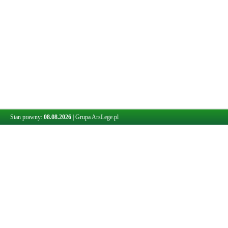
Stan prawny:
08.08.2026
|
Grupa ArsLege.pl