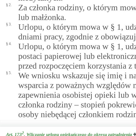
§ 2.
Za członka rodziny, o którym mowa
lub małżonka.
§ 3.
Urlopu, o którym mowa w § 1, udzi
dniami pracy, zgodnie z obowiązu
§ 4.
Urlopu, o którym mowa w § 1, udz
postaci papierowej lub elektronicz
przed rozpoczęciem korzystania z 
§ 5.
We wniosku wskazuje się imię i n
wsparcia z poważnych względów m
zapewnienia osobistej opieki lub 
członka rodziny ‒ stopień pokrew
osoby niebędącej członkiem rodzin
2
Art. 173
.
Wliczanie urlopu opiekuńczego do okresu zatrudnienia