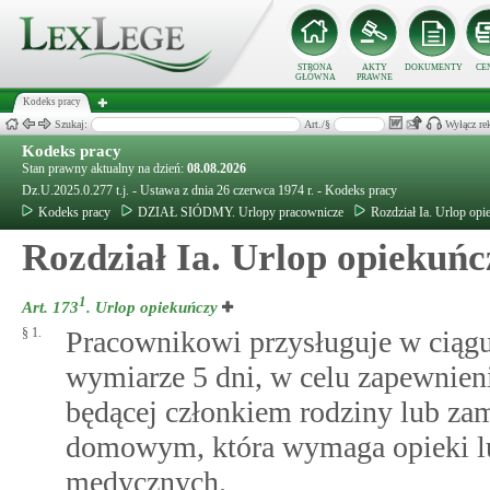
STRONA
AKTY
DOKUMENTY
CE
GŁÓWNA
PRAWNE
Kodeks pracy
Szukaj:
Art./§
Wyłącz re
Kodeks pracy
Stan prawny aktualny na dzień:
08.08.2026
Dz.U.2025.0.277 t.j. - Ustawa z dnia 26 czerwca 1974 r. - Kodeks pracy
Kodeks pracy
DZIAŁ SIÓDMY. Urlopy pracownicze
Rozdział Ia. Urlop op
Rozdział Ia. Urlop opiekuńc
1
Art. 173
.
Urlop opiekuńczy
§ 1.
Pracownikowi przysługuje w ciągu
wymiarze 5 dni, w celu zapewnieni
będącej członkiem rodziny lub z
domowym, która wymaga opieki l
medycznych.