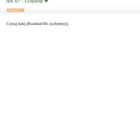
Art. 67
.
Uchylony
Przypisy: 1
Czytaj dalej (Rozdział IIb. (uchylony))