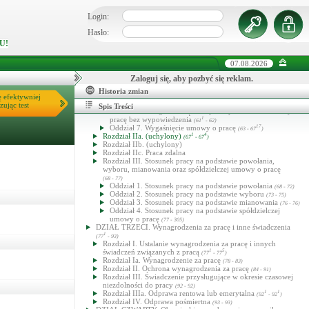
Oddział 2. Przepisy ogólne o rozwiązaniu umowy o pracę
(30 - 31)
Login:
Oddział 3. Rozwiązanie umowy o pracę za
wypowiedzeniem
(32 - 43)
Hasło:
Oddział 4. Uprawnienia pracownika w razie
U!
nieuzasadnionego lub niezgodnego z prawem
wypowiedzenia umowy o pracę przez pracodawcę
(44 - 51)
Oddział 5. Rozwiązanie umowy o pracę bez wypowiedzenia
07.08.2026
(52 - 55)
Oddział 6. Uprawnienia pracownika w razie niezgodnego z
Zaloguj się, aby pozbyć się reklam.
prawem rozwiązania przez pracodawcę umowy o pracę bez
Historia zmian
wypowiedzenia
ę efektywniej
(56 - 61)
Oddział 6a.Uprawnienia pracodawcy w razie
zując test
Spis Treści
nieuzasadnionego rozwiązania przez pracownika umowy o
pracę bez wypowiedzenia
1
(61
- 62)
Oddział 7. Wygaśnięcie umowy o pracę
17
(63 - 67
)
Rozdział IIa. (uchylony)
1
4
(67
- 67
)
Rozdział IIb. (uchylony)
Rozdział IIc. Praca zdalna
Rozdział III. Stosunek pracy na podstawie powołania,
wyboru, mianowania oraz spółdzielczej umowy o pracę
(68 - 77)
Oddział 1. Stosunek pracy na podstawie powołania
(68 - 72)
Oddział 2. Stosunek pracy na podstawie wyboru
(73 - 75)
Oddział 3. Stosunek pracy na podstawie mianowania
(76 - 76)
Oddział 4. Stosunek pracy na podstawie spółdzielczej
umowy o pracę
(77 - 305)
DZIAŁ TRZECI. Wynagrodzenia za pracę i inne świadczenia
1
(77
- 93)
Rozdział I. Ustalanie wynagrodzenia za pracę i innych
świadczeń związanych z pracą
1
5
(77
- 77
)
Rozdział Ia. Wynagrodzenie za pracę
(78 - 83)
Rozdział II. Ochrona wynagrodzenia za pracę
(84 - 91)
Rozdział III. Świadczenie przysługujące w okresie czasowej
niezdolności do pracy
(92 - 92)
Rozdział IIIa. Odprawa rentowa lub emerytalna
1
1
(92
- 92
)
Rozdział IV. Odprawa pośmiertna
(93 - 93)