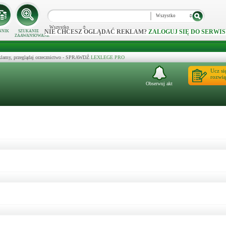
Wszystko
Wszystko
NIE CHCESZ OGLĄDAĆ REKLAM?
ZALOGUJ SIĘ DO SERWIS
NNIK
SZUKANIE
ZAAWANSOWANE
klamy, przeglądaj orzecznictwo - SPRAWDŹ
LEXLEGE PRO
Ucz si
rozwią
Obserwuj akt