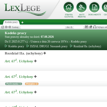
STRONA
AKTY
DOKUMENTY
CE
GŁÓWNA
PRAWNE
Kodeks pracy
Szukaj:
Art./§
Wyłącz re
Kodeks pracy
Stan prawny aktualny na dzień:
07.08.2026
Dz.U.2025.0.277 t.j. - Ustawa z dnia 26 czerwca 1974 r. - Kodeks pracy
Kodeks pracy
DZIAŁ DRUGI. Stosunek pracy
Rozdział IIa. (uchylony)
Rozdział IIa. (uchylony)
1
Art. 67
.
Uchylony
2
Art. 67
.
Uchylony
Porównania: 1
Przypisy: 2
3
Art. 67
.
Uchylony
4