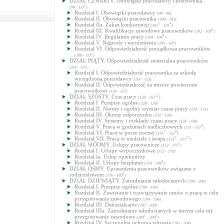
DZIAŁ CZWARTY. Obowiązki pracodawcy i pracownika
1
(94 - 113
)
Rozdział I. Obowiązki pracodawcy
(94 - 99)
Rozdział II. Obowiązki pracownika
(100 - 101)
Rozdział IIa. Zakaz konkurencji
1
4
(101
- 101
)
Rozdział III. Kwalifikacje zawodowe pracowników
6
(102 - 103
)
Rozdział IV. Regulamin pracy
4
(104 - 104
)
Rozdział V. Nagrody i wyróżnienia
(105 - 107)
Rozdział VI. Odpowiedzialność porządkowa pracowników
1
(108 - 113
)
DZIAŁ PIĄTY. Odpowiedzialność materialna pracowników
(114 - 127)
Rozdział I. Odpowiedzialność pracownika za szkodę
wyrządzoną pracodawcy
(114 - 123)
Rozdział II. Odpowiedzialność za mienie powierzone
pracownikowi
(124 - 127)
DZIAŁ SZÓSTY. Czas pracy
12
(128 - 151
)
Rozdział I. Przepisy ogólne
(128 - 128)
Rozdział II. Normy i ogólny wymiar czasu pracy
(129 - 131)
Rozdział III. Okresy odpoczynku
(132 - 134)
Rozdział IV. Systemy i rozkłady czasu pracy
(135 - 150)
Rozdział V. Praca w godzinach nadliczbowych
6
(151 - 151
)
Rozdział VI. Praca w porze nocnej
7
8
(151
- 151
)
Rozdział VII. Praca w niedziele i święta
9
12
(151
- 151
)
DZIAŁ SIÓDMY. Urlopy pracownicze
1
(152 - 175
)
Rozdział I. Urlopy wypoczynkowe
(152 - 173)
Rozdział Ia. Urlop opiekuńczy
Rozdział II. Urlopy bezpłatne
1
(174 - 189
)
DZIAŁ ÓSMY. Uprawnienia pracowników związane z
rodzicielstwem
1
(176 - 189
)
DZIAŁ DZIEWIĄTY. Zatrudnianie młodocianych
(190 - 206)
Rozdział I. Przepisy ogólne
(190 - 193)
Rozdział II. Zawieranie i rozwiązywanie umów o pracę w celu
przygotowania zawodowego
(194 - 196)
Rozdział III. Dokształcanie
(197 - 200)
Rozdział IIIa. Zatrudnianie młodocianych w innym celu niż
przygotowanie zawodowe
1
2
(200
- 200
)
Rozdział IV. Szczególna ochrona zdrowia
(201 - 204)