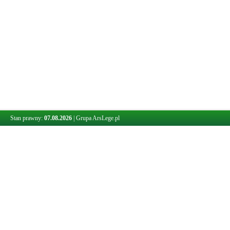
Stan prawny:
07.08.2026
|
Grupa ArsLege.pl