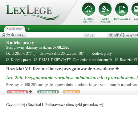
STRONA
AKTY
DOKUMENTY
CE
GŁÓWNA
PRAWNE
Kodeks pracy
Szukaj:
Art./§
Wyłącz re
Kodeks pracy
Stan prawny aktualny na dzień:
07.08.2026
Dz.U.2025.0.277 t.j. - Ustawa z dnia 26 czerwca 1974 r. - Kodeks pracy
Kodeks pracy
DZIAŁ DZIEWIĄTY. Zatrudnianie młodocianych
Rozdział VI
Rozdział VI. Rzemieślnicze przygotowanie zawodowe
Art. 206.
Przygotowanie zawodowe młodocianych u pracodawców b
Przepisy art 190-205 stosuje się odpowiednio do młodocianych zatrudnionych na pods
Orzeczenia: 20
Porównania: 1
Przypisy: 1
Czytaj dalej (Rozdział I. Podstawowe obowiązki pracodawcy)