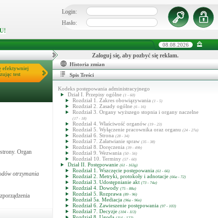
Login:
Hasło:
U!
08.08.2026
Zaloguj się, aby pozbyć się reklam.
Historia zmian
ę efektywniej
zując test
Spis Treści
Kodeks postępowania administracyjnego
Dział I. Przepisy ogólne
(1 - 60)
Rozdział 1. Zakres obowiązywania
(1 - 5)
Rozdział 2. Zasady ogólne
(6 - 16)
Rozdział 3. Organy wyższego stopnia i organy naczelne
(17 - 18)
Rozdział 4. Właściwość organów
(19 - 23)
Rozdział 5. Wyłączenie pracownika oraz organu
(24 - 27a)
Rozdział 6. Strona
(28 - 34)
Rozdział 7. Załatwianie spraw
(35 - 38)
Rozdział 8. Doręczenia
(39 - 49b)
 strony. Organ
Rozdział 9. Wezwania
(50 - 56)
Rozdział 10. Terminy
(57 - 60)
Dział II. Postępowanie
(61 - 163g)
Rozdział 1. Wszczęcie postępowania
(61 - 66)
odów otrzymania
Rozdział 2. Metryki, protokoły i adnotacje
(66a - 72)
Rozdział 3. Udostępnianie akt
(73 - 74a)
Rozdział 4. Dowody
(75 - 88a)
Rozdział 5. Rozprawa
ozporządzenia
(89 - 96)
Rozdział 5a. Mediacja
(96a - 96n)
Rozdział 6. Zawieszenie postępowania
(97 - 103)
Rozdział 7. Decyzje
(104 - 113)
Rozdział 8. Ugoda
(114 - 122)