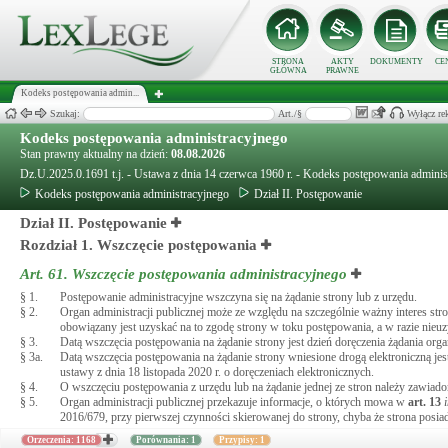
STRONA
AKTY
DOKUMENTY
CE
GŁÓWNA
PRAWNE
Kodeks postępowania admin...
Szukaj:
Art./§
Wyłącz re
Kodeks postępowania administracyjnego
Stan prawny aktualny na dzień:
08.08.2026
Dz.U.2025.0.1691 t.j. - Ustawa z dnia 14 czerwca 1960 r. - Kodeks postępowania adminis
Kodeks postępowania administracyjnego
Dział II. Postępowanie
Dział II. Postępowanie
Rozdział 1. Wszczęcie postępowania
Art. 61.
Wszczęcie postępowania administracyjnego
§ 1.
Postępowanie administracyjne wszczyna się na żądanie strony lub z urzędu.
§ 2.
Organ administracji publicznej może ze względu na szczególnie ważny interes s
obowiązany jest uzyskać na to zgodę strony w toku postępowania, a w razie nieu
§ 3.
Datą wszczęcia postępowania na żądanie strony jest dzień doręczenia żądania orga
§ 3a.
Datą wszczęcia postępowania na żądanie strony wniesione drogą elektroniczną 
ustawy z dnia 18 listopada 2020 r. o doręczeniach elektronicznych.
§ 4.
O wszczęciu postępowania z urzędu lub na żądanie jednej ze stron należy zawiad
§ 5.
Organ administracji publicznej przekazuje informacje, o których mowa w
art.
13
2016/679, przy pierwszej czynności skierowanej do strony, chyba że strona posiada 
Orzeczenia: 1168
Porównania: 1
Przypisy: 1