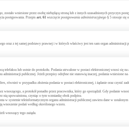
go
, zostało wniesione przez osobę niebędącą stroną lub z innych uzasadnionych przyczyn pos
ęcia postępowania. Przepis
art.
61
wszczęcie postępowania administracyjnego
§ 5 stosuje się 
go oraz z tej samej podstawy prawnej i w których właściwy jest ten sam organ administracji 
cą telefaksu lub ustnie do protokołu. Podania utrwalone w postaci elektronicznej wnosi się na
administracji publicznej. Jeżeli przepisy odrębne nie stanowią inaczej, podania wniesione na
dres, również w przypadku złożenia podania w postaci elektronicznej, i żądanie oraz czynić za
ez wnoszącego, a protokół ponadto przez pracownika, który go sporządził. Gdy podanie wnosi
przez nią upoważniona, czyniąc o tym wzmiankę obok podpisu.
nta w systemie teleinformatycznym organu administracji publicznej zawiera dane w ustalonym
zują wnoszenie podań według określonego wzoru.
eżeli wnoszący tego zażąda.