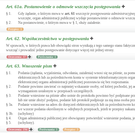
Art. 61a.
Postanowienie o odmowie wszczęcia postępowania
§ 1.
Gdy żądanie, o którym mowa w
art.
61
wszczęcie postępowania administracyjne
wszczęte, organ administracji publicznej wydaje postanowienie o odmowie wszcz
§ 2.
Na postanowienie, o którym mowa w § 1, służy zażalenie.
Przypisy: 1
Art. 62.
Współuczestnictwo w postępowaniu
W sprawach, w których prawa lub obowiązki stron wynikają z tego samego stanu faktyczne
wszcząć i prowadzić jedno postępowanie dotyczące więcej niż jednej strony.
Orzeczenia: 37
Porównania: 1
Art. 63.
Wnoszenie pism
§ 1.
Podania (żądania, wyjaśnienia, odwołania, zażalenia) wnosi się na piśmie, za pomo
elektronicznych lub za pośrednictwem konta w systemie teleinformatycznym organu 
elektronicznej organu administracji publicznej pozostawia się bez rozpoznania.
§ 2.
Podanie powinno zawierać co najmniej wskazanie osoby, od której pochodzi, jej a
wymaganiom ustalonym w przepisach szczególnych.
§ 3.
Podanie wniesione na piśmie albo ustnie do protokołu powinno być podpisane prz
lub nie umie złożyć podpisu, podanie lub protokół podpisuje za nią inna osoba 
§ 3a.
Podanie wniesione na adres do doręczeń elektronicznych lub za pośrednictwem ko
we wzorze podania określonym w odrębnych przepisach, jeżeli te przepisy naka
§ 3b.
(uchylony)
§ 4.
Organ administracji publicznej jest obowiązany potwierdzić wniesienie podania, j
§ 5.
(uchylony).
Orzeczenia: 194
Porównania: 1
Przypisy: 3