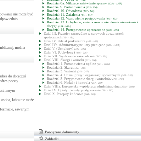
Rozdział 8a. Milczące załatwienie sprawy
(122a - 122h)
Rozdział 9. Postanowienia
(123 - 126)
Rozdział 10. Odwołania
(127 - 140)
tępowanie nie może być
Rozdział 11. Zażalenia
(141 - 144)
Rozdział 12. Wznowienie postępowania
odpowiednio.
(145 - 153)
Rozdział 13. Uchylenie, zmiana oraz stwierdzenie nieważności
decyzji
(154 - 163a)
Rozdział 14. Postępowanie uproszczone
(163b - 220)
Dział III. Przepisy szczególne w sprawach ubezpieczeń
społecznych
(164 - 181)
Dział IV. Udział prokuratora
(182 - 189)
Dział IVa. Administracyjne kary pieniężne
(189a - 189k)
publicznej, można
Dział V. (Uchylony)
(190 - 195)
Dział VI. (Uchylony)
(196 - 216)
Dział VII. Wydawanie zaświadczeń
(217 - 220)
Dział VIII. Skargi i wnioski
(221 - 260)
Rozdział 1. Postanowienia ogólne
(221 - 226a)
Rozdział 2. Skargi
(227 - 240)
Rozdział 3. Wnioski
(241 - 247)
Rozdział 4. Udział prasy i organizacji społecznych
 adres do doręczeń
(248 - 252)
Rozdział 5. Przyjmowanie skarg i wniosków
(253 - 256)
 adres poczty
Rozdział 6. Nadzór i kontrola
(257 - 269)
Dział VIIIa. Europejska współpraca administracyjna
(260a - 260g)
dość innym
Dział IX. Opłaty i koszty postępowania
(261 - 267)
Dział X. Przepisy końcowe
(268 - 269)
 osoba, która nie może
 formacie, zawartym
Powiązane dokumenty
Zakładki