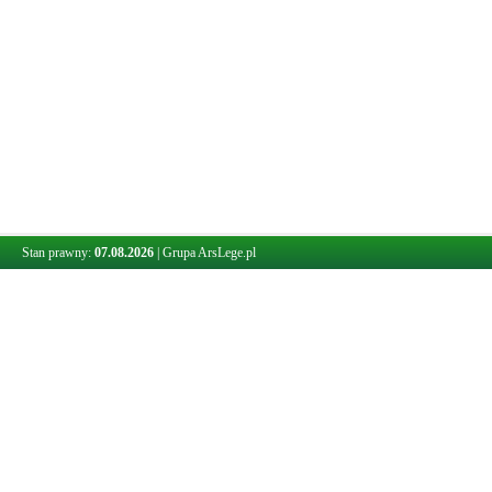
Stan prawny:
07.08.2026
|
Grupa ArsLege.pl