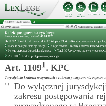
STRONA
AKTY
DOKUMENTY
CE
GŁÓWNA
PRAWNE
Art. 1109[1]. KPC - Jurys...
Szukaj:
Wyłącz reklamy, przeglądaj
Kodeks postępowania cywilnego
Stan prawny aktualny na dzień:
07.08.2026
Dz.U.2026.0.468 t.j. - Ustawa z dnia 17 listopada 1964 r. - Kodeks postępowania cywiln
Kodeks postępowania cywilnego
Część czwarta. Przepisy z zakresu miedzynaro
Księga pierwsza. Jurysdykcja krajowa
Tytuł IV. Jurysdykcja krajowa w postępo
1
Art. 1109
. Kodeks postępowania cywilnego
1
Art. 1109
. KPC
Jurysdykcja krajowa w sprawach z zakresu postępowania rejestro
Do wyłącznej jurysdykcj
§ 1.
zakresu postępowania rej
prowadzonego w Rzeczypo