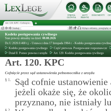
STRONA
AKTY
DOKUMENTY
CE
GŁÓWNA
PRAWNE
Art. 120. KPC - Cofnięcie...
Szukaj:
Wyłącz reklamy, przeglądaj
Kodeks postępowania cywilnego
Stan prawny aktualny na dzień:
08.08.2026
Dz.U.2026.0.468 t.j. - Ustawa z dnia 17 listopada 1964 r. - Kodeks postępowania cywiln
Kodeks postępowania cywilnego
Część pierwsza. Postępowanie rozpoznawcze
Dział II. Pomoc prawna z urzędu
Art. 120. Kodeks postępowania cywilnego
Art. 120. KPC
Cofnięcie przez sąd ustanowienia pełnomocnika z urzędu
Sąd cofnie ustanowienie
§ 1.
jeżeli okaże się, że okol
przyznano, nie istniały lu
§ 2.