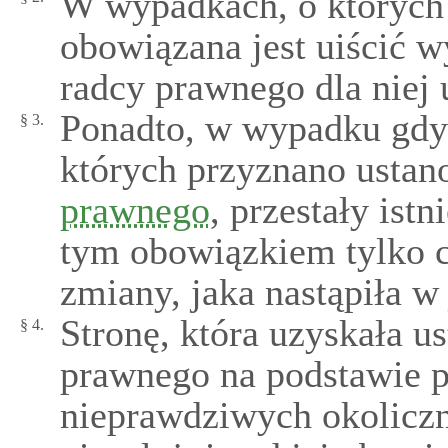
W wypadkach, o których
obowiązana jest uiścić 
radcy prawnego dla niej
Ponadto, w wypadku gdy 
§ 3.
których przyznano ustan
prawnego
, przestały ist
tym obowiązkiem tylko c
zmiany, jaka nastąpiła w 
Stronę, która uzyskała u
§ 4.
prawnego na podstawie 
nieprawdziwych okoliczn