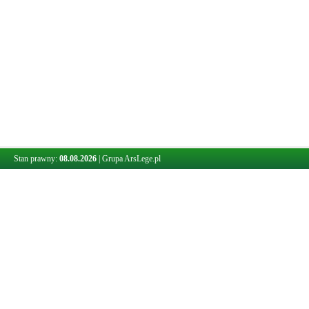
Stan prawny:
08.08.2026
|
Grupa ArsLege.pl