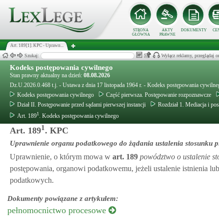
STRONA
AKTY
DOKUMENTY
CE
GŁÓWNA
PRAWNE
Art. 189[1]. KPC - Uprawn...
Szukaj:
Wyłącz reklamy, przeglądaj
Kodeks postępowania cywilnego
Stan prawny aktualny na dzień:
08.08.2026
Dz.U.2026.0.468 t.j. - Ustawa z dnia 17 listopada 1964 r. - Kodeks postępowania cywiln
Kodeks postępowania cywilnego
Część pierwsza. Postępowanie rozpoznawcze
Dział II. Postępowanie przed sądami pierwszej instancji
Rozdział 1. Mediacja i p
1
Art. 189
. Kodeks postępowania cywilnego
1
Art. 189
. KPC
Uprawnienie organu podatkowego do żądania ustalenia stosunku 
Uprawnienie, o którym mowa w
art.
189
powództwo o ustalenie s
postępowania, organowi podatkowemu, jeżeli ustalenie istnienia lu
podatkowych.
Dokumenty powiązane z artykułem:
pełnomocnictwo procesowe