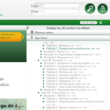
Dział I. Zwrot kosztów procesu
(98 - 110)
Dział II. Pomoc prawna z urzędu
(111 - 124)
Login:
Tytuł VI. Postępowanie
12
(125 - 424
)
Dział I. Przepisy ogólne o czynnościach procesowych
Hasło:
(125 - 183)
U!
Rozdział 1. Pisma procesowe
5
(125 - 130
)
Rozdział 2. Doręczenia
(131 - 147)
Rozdział 3. Posiedzenia sądowe
(148 - 163)
08.08.2026
Rozdział 4. Terminy
(164 - 166)
Rozdział 5. Uchybienie i przywrócenie terminu
Zaloguj się, aby pozbyć się reklam.
(167 - 172)
Rozdział 6. Zawieszenie postępowania
(173 - 183)
Historia zmian
Dział II. Postępowanie przed sądami pierwszej instancji
ę efektywniej
1
2
zując test
(183
- 226
)
Spis Treści
Rozdział 1. Mediacja i postępowanie pojednawcze
1
(183
- 186)
Oddział 1. Mediacja
1
15
(183
- 183
)
Oddział 2. Postępowanie pojednawcze
(184 - 234)
Rozdział 2. Pozew
1
(186
- 205)
Rozdział 2a. Organizacja postępowania
1
12
(205
- 205
)
Rozdział 3. Rozprawa
2
(206 - 226
)
Dział III. Dowody
(227 - 315)
Rozdział 1. Przedmiot i ocena dowodów
(227 - 234)
Rozdział 2. Postępowanie dowodowe
(235 - 309)
Oddział 1. Przepisy ogólne
(235 - 243)
Oddział 2. Dokumenty
1
(243
- 257)
Oddział 3. Zeznania świadków
(258 - 277)
Oddział 4. Opinia biegłych
ego
(278 - 291)
Oddział 5. Oględziny
(292 - 298)
Oddział 6. Przesłuchanie stron
kutków
(299 - 304)
Oddział 7. Inne środki dowodowe
(305 - 315)
Rozdział 3. Zabezpieczenie dowodów
(310 - 315)
Dział IV. Orzeczenia
(316 - 366)
Rozdział 1. Wyroki
(316 - 353)
Oddział 1. Wydanie wyroku
(316 - 332)
Oddział 2. Natychmiastowa wykonalność wyroków
o do ż... -
(333 - 338)
Oddział 3. Wyroki zaoczne
(339 - 349)