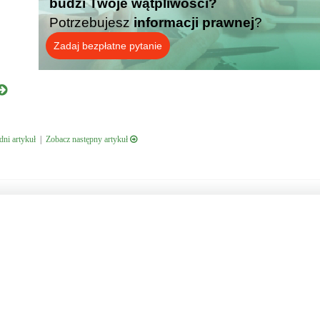
budzi Twoje wątpliwości?
Potrzebujesz
informacji prawnej
?
Zadaj bezpłatne pytanie
ni artykuł
|
Zobacz następny artykuł