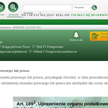
Wszystko
Wszystko
NIE CHCESZ OGLĄDAĆ REKLAM?
ZALOGUJ SIĘ DO SERWIS
NNIK
SZUKANIE
ZAAWANSOWANE
 orzecznictwo - SPRAWDŹ
LEXLEGE PRO
Ucz si
rozwią
Obserwuj akt
ego
Księga pierwsza. Proces
Tytuł VI. Postępowanie
ostępowanie pojednawcze
Oddział 2. Postępowanie pojednawcze
prawnego lub prawa
tosunku prawnego lub prawa
, przysługuje również, w toku prowadzon
b nieistnienia stosunku prawnego lub prawa jest niezbędne dla oceny s
1
Art. 189
. Uprawnienie organu podatkoweg