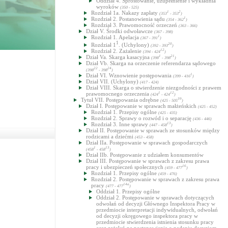
Oddział 4. Sprostowanie, uzupełnienie i wykładnia
wyroków
(350 - 525)
Rozdział 1a. Nakazy zapłaty
1
2
(353
- 353
)
Rozdział 2. Postanowienia sądu
1
(354 - 362
)
Rozdział 3. Prawomocność orzeczeń
(363 - 366)
Dział V. Środki odwoławcze
(367 - 398)
Rozdział 1. Apelacja
1
(367 - 391
)
1
Rozdział 1
. (Uchylony)
20
(392 - 393
)
Rozdział 2. Zażalenie
12
(394 - 424
)
Dział Va. Skarga kasacyjna
1
21
(398
- 398
)
Dział Vb. Skarga na orzeczenie referendarza sądowego
22
24
(398
- 398
)
Dział VI. Wznowienie postępowania
1
(399 - 416
)
Dział VII. (Uchylony)
(417 - 424)
Dział VIII. Skarga o stwierdzenie niezgodności z prawem
prawomocnego orzeczenia
1
12
(424
- 424
)
Tytuł VII. Postępowania odrębne
39
(425 - 505
)
Dział I. Postępowanie w sprawach małżeńskich
(425 - 452)
Rozdział 1. Przepisy ogólne
(425 - 435)
Rozdział 2. Sprawy o rozwód i o separację
(436 - 446)
Rozdział 3. Inne sprawy
13
(447 - 458
)
Dział II. Postępowanie w sprawach ze stosunków między
rodzicami a dziećmi
(453 - 458)
Dział IIa. Postępowanie w sprawach gospodarczych
1
13
(458
- 458
)
Dział IIb. Postępowanie z udziałem konsumentów
Dział III. Postępowanie w sprawach z zakresu prawa
pracy i ubezpieczeń społecznych
16
(459 - 477
)
Rozdział 1. Przepisy ogólne
(459 - 476)
Rozdział 2. Postępowanie w sprawach z zakresu prawa
pracy
14a
(477 - 477
)
Oddział 1. Przepisy ogólne
Oddział 2. Postępowanie w sprawach dotyczących
odwołań od decyzji Głównego Inspektora Pracy w
przedmiocie interpretacji indywidualnych, odwołań
od decyzji okręgowego inspektora pracy w
przedmiocie stwierdzenia istnienia stosunku pracy
oraz zażaleń na postanowienia o nadaniu decyzjom