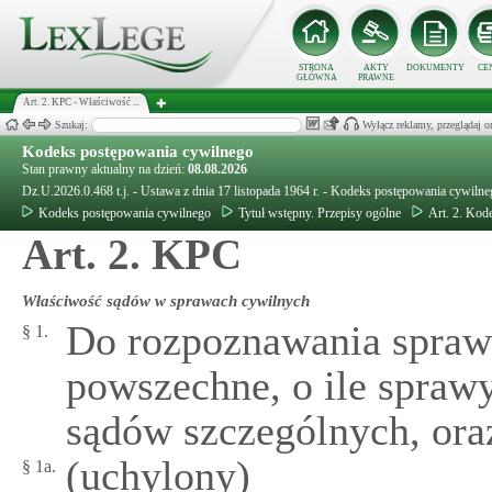
STRONA
AKTY
DOKUMENTY
CE
GŁÓWNA
PRAWNE
Art. 2. KPC - Właściwość ...
Szukaj:
Wyłącz reklamy, przeglądaj
Kodeks postępowania cywilnego
Stan prawny aktualny na dzień:
08.08.2026
Dz.U.2026.0.468 t.j. - Ustawa z dnia 17 listopada 1964 r. - Kodeks postępowania cywiln
Kodeks postępowania cywilnego
Tytuł wstępny. Przepisy ogólne
Art. 2. Kod
Art. 2. KPC
Właściwość sądów w sprawach cywilnych
Do rozpoznawania spraw
§ 1.
powszechne, o ile sprawy
sądów szczególnych, ora
(uchylony)
§ 1a.