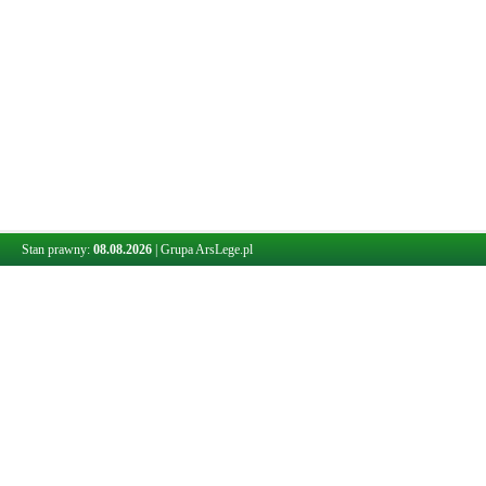
Stan prawny:
08.08.2026
|
Grupa ArsLege.pl