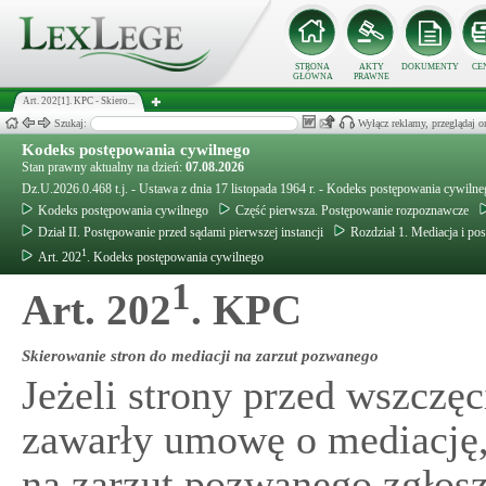
STRONA
AKTY
DOKUMENTY
CE
GŁÓWNA
PRAWNE
Art. 202[1]. KPC - Skiero...
Szukaj:
Wyłącz reklamy, przeglądaj
Kodeks postępowania cywilnego
Stan prawny aktualny na dzień:
07.08.2026
Dz.U.2026.0.468 t.j. - Ustawa z dnia 17 listopada 1964 r. - Kodeks postępowania cywiln
Kodeks postępowania cywilnego
Część pierwsza. Postępowanie rozpoznawcze
Dział II. Postępowanie przed sądami pierwszej instancji
Rozdział 1. Mediacja i p
1
Art. 202
. Kodeks postępowania cywilnego
1
Art. 202
. KPC
Skierowanie stron do mediacji na zarzut pozwanego
Jeżeli strony przed wszcz
zawarły umowę o mediację,s
na zarzut pozwanego zgłos