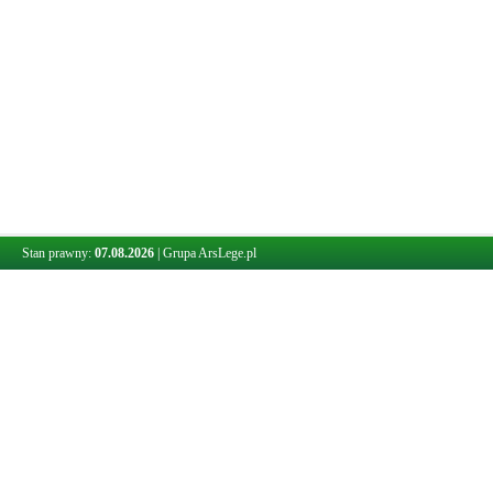
Stan prawny:
07.08.2026
|
Grupa ArsLege.pl