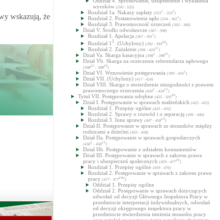
Oddział 4. Sprostowanie, uzupełnienie i wykładnia
wyroków
(350 - 525)
Rozdział 1a. Nakazy zapłaty
1
2
(353
- 353
)
awy wskazują, że
Rozdział 2. Postanowienia sądu
1
(354 - 362
)
Rozdział 3. Prawomocność orzeczeń
(363 - 366)
Dział V. Środki odwoławcze
(367 - 398)
Rozdział 1. Apelacja
1
(367 - 391
)
1
Rozdział 1
. (Uchylony)
20
(392 - 393
)
Rozdział 2. Zażalenie
12
(394 - 424
)
Dział Va. Skarga kasacyjna
1
21
(398
- 398
)
Dział Vb. Skarga na orzeczenie referendarza sądowego
22
24
(398
- 398
)
Dział VI. Wznowienie postępowania
1
(399 - 416
)
Dział VII. (Uchylony)
(417 - 424)
Dział VIII. Skarga o stwierdzenie niezgodności z prawem
prawomocnego orzeczenia
1
12
(424
- 424
)
Tytuł VII. Postępowania odrębne
39
(425 - 505
)
Dział I. Postępowanie w sprawach małżeńskich
(425 - 452)
Rozdział 1. Przepisy ogólne
(425 - 435)
Rozdział 2. Sprawy o rozwód i o separację
(436 - 446)
Rozdział 3. Inne sprawy
13
(447 - 458
)
Dział II. Postępowanie w sprawach ze stosunków między
rodzicami a dziećmi
(453 - 458)
Dział IIa. Postępowanie w sprawach gospodarczych
1
13
(458
- 458
)
Dział IIb. Postępowanie z udziałem konsumentów
Dział III. Postępowanie w sprawach z zakresu prawa
pracy i ubezpieczeń społecznych
16
(459 - 477
)
Rozdział 1. Przepisy ogólne
(459 - 476)
Rozdział 2. Postępowanie w sprawach z zakresu prawa
pracy
14a
(477 - 477
)
Oddział 1. Przepisy ogólne
Oddział 2. Postępowanie w sprawach dotyczących
odwołań od decyzji Głównego Inspektora Pracy w
przedmiocie interpretacji indywidualnych, odwołań
od decyzji okręgowego inspektora pracy w
przedmiocie stwierdzenia istnienia stosunku pracy
oraz zażaleń na postanowienia o nadaniu decyzjom