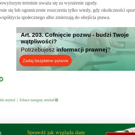
powyższym terminie uważa się za wyrażenie zgody.
ie się lub ograniczenie roszczenia tylko wtedy, gdy okoliczności spr
spółżycia społecznego albo zmierzają do obejścia prawa.
Art. 203. Cofnięcie pozwu - budzi Twoje
wątpliwości?
Potrzebujesz
informacji prawnej
?
Zadaj bezpłatne pytanie
ni artykuł
|
Zobacz następny artykuł
Sprawdź jak wygląda dany
d