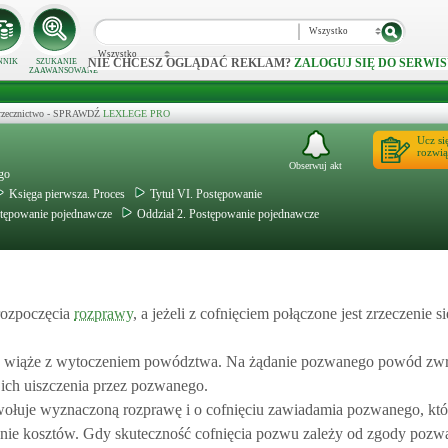
Wszystko
Wszystko
NIE CHCESZ OGLĄDAĆ REKLAM?
ZALOGUJ SIĘ DO SERWIS
NNIK
SZUKANIE
ZAAWANSOWANE
 orzecznictwo - SPRAWDŹ
LEXLEGE PRO
Ucz si
rozwią
Obserwuj akt
ego
Księga pierwsza. Proces
Tytuł VI. Postępowanie
ostępowanie pojednawcze
Oddział 2. Postępowanie pojednawcze
rozpoczęcia
rozprawy
, a jeżeli z cofnięciem połączone jest zrzeczenie si
wa wiąże z wytoczeniem powództwa. Na żądanie pozwanego powód zwr
 ich uiszczenia przez pozwanego.
wołuje wyznaczoną rozprawę i o cofnięciu zawiadamia pozwanego, kt
nie kosztów. Gdy skuteczność cofnięcia pozwu zależy od zgody pozw