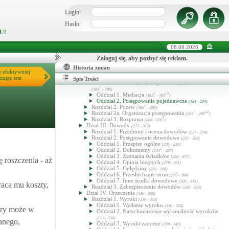
Dział I. Zwrot kosztów procesu
(98 - 110)
Dział II. Pomoc prawna z urzędu
(111 - 124)
Login:
Tytuł VI. Postępowanie
12
(125 - 424
)
Dział I. Przepisy ogólne o czynnościach procesowych
Hasło:
(125 - 183)
U!
Rozdział 1. Pisma procesowe
5
(125 - 130
)
Rozdział 2. Doręczenia
(131 - 147)
Rozdział 3. Posiedzenia sądowe
(148 - 163)
08.08.2026
Rozdział 4. Terminy
(164 - 166)
Rozdział 5. Uchybienie i przywrócenie terminu
Zaloguj się, aby pozbyć się reklam.
(167 - 172)
Rozdział 6. Zawieszenie postępowania
(173 - 183)
Historia zmian
Dział II. Postępowanie przed sądami pierwszej instancji
ę efektywniej
1
2
zując test
(183
- 226
)
Spis Treści
Rozdział 1. Mediacja i postępowanie pojednawcze
1
(183
- 186)
Oddział 1. Mediacja
1
15
(183
- 183
)
Oddział 2. Postępowanie pojednawcze
(184 - 234)
Rozdział 2. Pozew
1
(186
- 205)
Rozdział 2a. Organizacja postępowania
1
12
(205
- 205
)
Rozdział 3. Rozprawa
2
(206 - 226
)
Dział III. Dowody
(227 - 315)
Rozdział 1. Przedmiot i ocena dowodów
(227 - 234)
Rozdział 2. Postępowanie dowodowe
(235 - 309)
Oddział 1. Przepisy ogólne
(235 - 243)
Oddział 2. Dokumenty
1
(243
- 257)
Oddział 3. Zeznania świadków
(258 - 277)
ę roszczenia - aż
Oddział 4. Opinia biegłych
(278 - 291)
Oddział 5. Oględziny
(292 - 298)
Oddział 6. Przesłuchanie stron
(299 - 304)
Oddział 7. Inne środki dowodowe
(305 - 315)
aca mu koszty,
Rozdział 3. Zabezpieczenie dowodów
(310 - 315)
Dział IV. Orzeczenia
(316 - 366)
Rozdział 1. Wyroki
(316 - 353)
Oddział 1. Wydanie wyroku
(316 - 332)
óry może w
Oddział 2. Natychmiastowa wykonalność wyroków
(333 - 338)
anego,
Oddział 3. Wyroki zaoczne
(339 - 349)