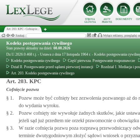
STRONA
AKTY
DOKUMENTY
CE
GŁÓWNA
PRAWNE
Art. 203. KPC - Cofnięcie...
Szukaj:
Wyłącz reklamy, przeglądaj
Kodeks postępowania cywilnego
Stan prawny aktualny na dzień:
08.08.2026
Dz.U.2026.0.468 t.j. - Ustawa z dnia 17 listopada 1964 r. - Kodeks postępowania cywiln
Kodeks postępowania cywilnego
Część pierwsza. Postępowanie rozpoznawcze
Dział II. Postępowanie przed sądami pierwszej instancji
Rozdział 1. Mediacja i p
Art. 203. Kodeks postępowania cywilnego
Art. 203. KPC
Cofnięcie pozwu
§ 1.
Pozew może być cofnięty bez zezwolenia pozwanego aż do 
do wydania wyroku.
§ 2.
Pozew cofnięty nie wywołuje żadnych skutków, jakie usta
jeżeli sąd już przedtem nie orzekł prawomocnie o obowiązku
§ 3.
W razie cofnięcia pozwu poza rozprawą przewodniczący od
terminie dwutygodniowym złożyć sądowi wniosek o przyzna