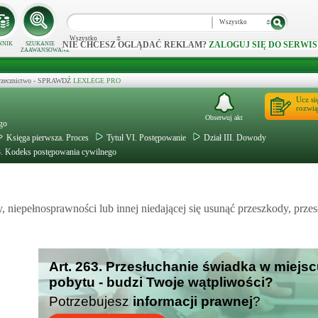
Wszystko
Wszystko
NIE CHCESZ OGLĄDAĆ REKLAM?
ZALOGUJ SIĘ DO SERWIS
NNIK
SZUKANIE
ZAAWANSOWANE
 orzecznictwo - SPRAWDŹ
LEXLEGE PRO
Ucz si
rozwią
Obserwuj akt
ego
Księga pierwsza. Proces
Tytuł VI. Postępowanie
Dział III. Dowody
3. Kodeks postępowania cywilnego
niepełnosprawności lub innej niedającej się usunąć przeszkody, przes
Art. 263. Przesłuchanie świadka w miejsc
pobytu - budzi Twoje wątpliwości?
Potrzebujesz
informacji prawnej
?