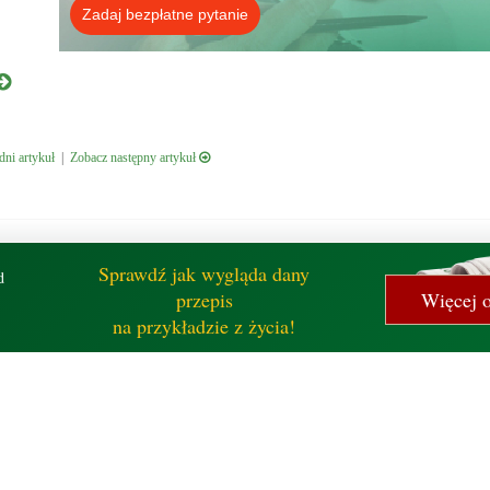
Zadaj bezpłatne pytanie
ni artykuł
|
Zobacz następny artykuł
Sprawdź jak wygląda dany
d
przepis
Więcej o
na przykładzie z życia!