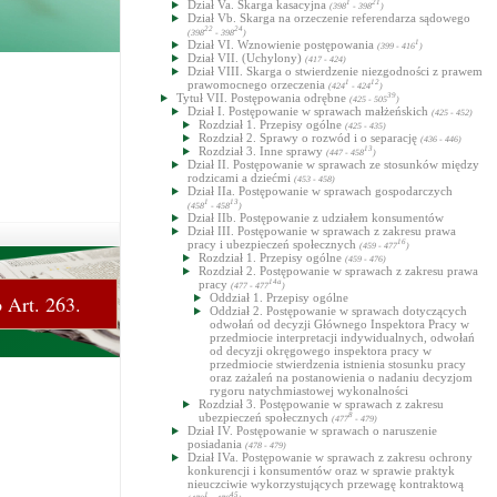
Dział Va. Skarga kasacyjna
1
21
(398
- 398
)
Dział Vb. Skarga na orzeczenie referendarza sądowego
22
24
(398
- 398
)
Dział VI. Wznowienie postępowania
1
(399 - 416
)
Dział VII. (Uchylony)
(417 - 424)
Dział VIII. Skarga o stwierdzenie niezgodności z prawem
prawomocnego orzeczenia
1
12
(424
- 424
)
Tytuł VII. Postępowania odrębne
39
(425 - 505
)
Dział I. Postępowanie w sprawach małżeńskich
(425 - 452)
Rozdział 1. Przepisy ogólne
(425 - 435)
Rozdział 2. Sprawy o rozwód i o separację
(436 - 446)
Rozdział 3. Inne sprawy
13
(447 - 458
)
Dział II. Postępowanie w sprawach ze stosunków między
rodzicami a dziećmi
(453 - 458)
Dział IIa. Postępowanie w sprawach gospodarczych
1
13
(458
- 458
)
Dział IIb. Postępowanie z udziałem konsumentów
Dział III. Postępowanie w sprawach z zakresu prawa
pracy i ubezpieczeń społecznych
16
(459 - 477
)
Rozdział 1. Przepisy ogólne
(459 - 476)
Rozdział 2. Postępowanie w sprawach z zakresu prawa
pracy
14a
(477 - 477
)
Oddział 1. Przepisy ogólne
 Art. 263.
Oddział 2. Postępowanie w sprawach dotyczących
odwołań od decyzji Głównego Inspektora Pracy w
przedmiocie interpretacji indywidualnych, odwołań
od decyzji okręgowego inspektora pracy w
przedmiocie stwierdzenia istnienia stosunku pracy
oraz zażaleń na postanowienia o nadaniu decyzjom
rygoru natychmiastowej wykonalności
Rozdział 3. Postępowanie w sprawach z zakresu
ubezpieczeń społecznych
8
(477
- 479)
Dział IV. Postępowanie w sprawach o naruszenie
posiadania
(478 - 479)
Dział IVa. Postępowanie w sprawach z zakresu ochrony
konkurencji i konsumentów oraz w sprawie praktyk
nieuczciwie wykorzystujących przewagę kontraktową
1
45