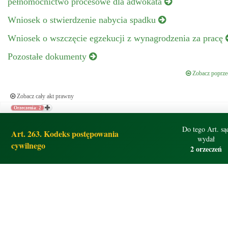
pełnomocnictwo procesowe dla adwokata
Wniosek o stwierdzenie nabycia spadku
Wniosek o wszczęcie egzekucji z wynagrodzenia za pracę
Pozostałe dokumenty
Zobacz poprzed
Zobacz cały akt prawny
Orzeczenia: 2
Do tego Art. są
Art. 263. Kodeks postępowania
wydał
cywilnego
2 orzeczeń