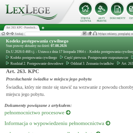
STRONA
AKTY
DOKUMENTY
CE
GŁÓWNA
PRAWNE
Art. 263. KPC - Przesłuch...
Szukaj:
Wyłącz reklamy, przeglądaj
Kodeks postępowania cywilnego
Stan prawny aktualny na dzień:
07.08.2026
Dz.U.2026.0.468 t.j. - Ustawa z dnia 17 listopada 1964 r. - Kodeks postępowania cywiln
Kodeks postępowania cywilnego
Część pierwsza. Postępowanie rozpoznawcze
Rozdział 2. Postępowanie dowodowe
Oddział 3. Zeznania świadków
Art. 26
Art. 263. KPC
Przesłuchanie świadka w miejscu jego pobytu
Świadka, który nie może się stawić na wezwanie z powodu choroby, 
miejscu jego pobytu.
Dokumenty powiązane z artykułem:
pełnomocnictwo procesowe
Informacja o wypowiedzeniu pełnomocnictwa