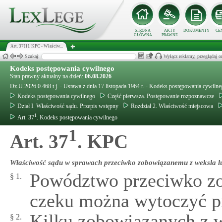
STRONA
AKTY
DOKUMENTY
CE
GŁÓWNA
PRAWNE
Art. 37[1]. KPC - Właściw...
Szukaj:
Wyłącz reklamy, przeglądaj
Kodeks postępowania cywilnego
Stan prawny aktualny na dzień:
06.08.2026
Dz.U.2026.0.468 t.j. - Ustawa z dnia 17 listopada 1964 r. - Kodeks postępowania cywiln
Kodeks postępowania cywilnego
Część pierwsza. Postępowanie rozpoznawcze
Dział I. Właściwość sądu. Przepis wstępny
Rozdział 2. Właściwość miejscowa
1
Art. 37
. Kodeks postępowania cywilnego
1
Art. 37
. KPC
Właściwość sądu w sprawach przeciwko zobowiązanemu z weksla l
Powództwo przeciwko zo
§ 1.
czeku można wytoczyć pr
Kilku zobowiązanych z w
§ 2.