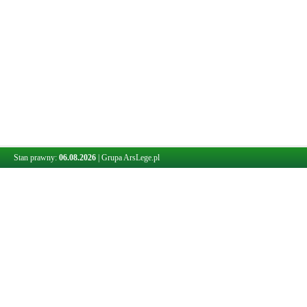
Stan prawny:
06.08.2026
|
Grupa ArsLege.pl