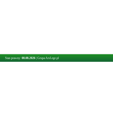
Stan prawny:
08.08.2026
|
Grupa ArsLege.pl