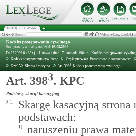
STRONA
AKTY
DOKUMENTY
CE
GŁÓWNA
PRAWNE
Art. 398[3]. KPC - Podsta...
Szukaj:
Wyłącz reklamy, przeglądaj
Kodeks postępowania cywilnego
Stan prawny aktualny na dzień:
08.08.2026
Dz.U.2026.0.468 t.j. - Ustawa z dnia 17 listopada 1964 r. - Kodeks postępowania cywiln
Kodeks postępowania cywilnego
Część pierwsza. Postępowanie rozpoznawcze
3
Dział Va. Skarga kasacyjna
Art. 398
. Kodeks postępowania cywilnego
3
Art. 398
. KPC
Podstawy skargi kasacyjnej
Skargę kasacyjną strona
§ 1.
podstawach:
naruszeniu prawa mater
1)