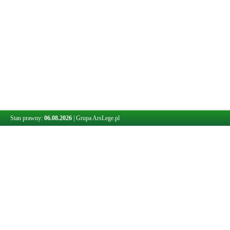
Stan prawny:
06.08.2026
|
Grupa ArsLege.pl