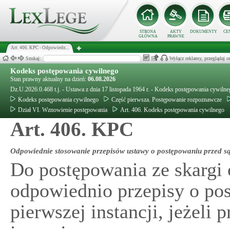
STRONA
AKTY
DOKUMENTY
CE
GŁÓWNA
PRAWNE
Art. 406. KPC - Odpowiedn...
Szukaj:
Wyłącz reklamy, przeglądaj
Kodeks postępowania cywilnego
Stan prawny aktualny na dzień:
06.08.2026
Dz.U.2026.0.468 t.j. - Ustawa z dnia 17 listopada 1964 r. - Kodeks postępowania cywiln
Kodeks postępowania cywilnego
Część pierwsza. Postępowanie rozpoznawcze
Dział VI. Wznowienie postępowania
Art. 406. Kodeks postępowania cywilnego
Art. 406. KPC
Odpowiednie stosowanie przepisów ustawy o postępowaniu przed są
Do postępowania ze skargi 
odpowiednio przepisy o po
pierwszej instancji, jeżeli 