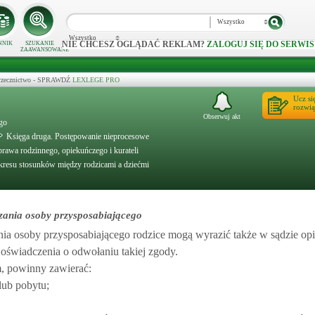
Wszystko
Wszystko
NIE CHCESZ OGLĄDAĆ REKLAM?
ZALOGUJ SIĘ DO SERWIS
NNIK
SZUKANIE
ZAAWANSOWANE
 orzecznictwo - SPRAWDŹ
LEXLEGE PRO
Ucz si
rozwią
Obserwuj akt
ego
Księga druga. Postępowanie nieprocesowe
prawa rodzinnego, opiekuńczego i kurateli
kresu stosunków między rodzicami a dziećmi
azania osoby przysposabiającego
nia osoby przysposabiającego rodzice mogą wyrazić także w sądzie o
oświadczenia o odwołaniu takiej zgody.
, powinny zawierać:
lub pobytu;