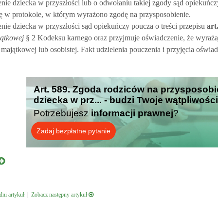
nie dziecka w przyszłości lub o odwołaniu takiej zgody sąd opiekuńc
ę w protokole, w którym wyrażono zgodę na przysposobienie.
ie dziecka w przyszłości sąd opiekuńczy poucza o treści przepisu
art
jątkowej
§ 2 Kodeksu karnego oraz przyjmuje oświadczenie, że wyraża
 majątkowej lub osobistej. Fakt udzielenia pouczenia i przyjęcia oświa
Art. 589. Zgoda rodziców na przysposobi
dziecka w prz... - budzi Twoje wątpliwośc
Potrzebujesz
informacji prawnej
?
Zadaj bezpłatne pytanie
ni artykuł
|
Zobacz następny artykuł