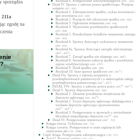
Rozdział 6. Postępowanie wieczystoksięgowe
zy sporządza
(626
- 632)
Dział IV. Sprawy z zakresu prawa spadkowego. Przepisy
wstępne
(627 - 691)
Rozdział 1. Zabezpieczenie spadku, wykaz inwentarza i
spis inwentarza
.
211a
(633 - 639)
Rozdział 2. Przyjęcie lub odrzucenie spadku
(640 - 645)
Rozdział 3. Ogłoszenie testamentu
jąc zgodę na
(646 - 654)
Rozdział 4. Wyjawienie przedmiotów spadkowych
dczenia
(655 - 660)
Rozdział 5. Przesłuchanie świadków testamentu ustnego
(661 - 663)
Rozdział 6. Sprawy dotyczące wykonawcy testamentu
(664 - 665)
Rozdział 6a. Sprawy dotyczące zarządu sukcesyjnego
1
5
(665
- 665
)
enie
Rozdział 7. Zarząd spadku nie objętego
1
(666 - 668
)
Rozdział 8. Stwierdzenie nabycia spadku i przedmiotu
i?
zapisu windykacyjnego
2
(669 - 679
)
Rozdział 9. Dział spadku
(680 - 689)
Rozdział 10. Inne sprawy spadkowe
11
(690 - 691
)
Dział IVa. Sprawy z zakresu przepisów o
przedsiębiorstwach państwowych i o samorządzie załogi
przedsiębiorstwa państwowego
1
9
(691
- 691
)
DZIAŁ IVb. Sprawy z zakresu prawa pracy
10
11
(691
- 691
)
Dział V. Sprawy depozytowe
(692 - 694)
Rozdział 1. Złożenie przedmiotu świadczenia do
depozytu sądowego
10
(692 - 693
)
Rozdział 2. Zwrot depozytu sądowego składającemu i
wydanie depozytu sądowego uprawnionemu
11
17
(693
- 693
)
Rozdział 3. Postępowanie w sprawach o stwierdzenie
likwidacji niepodjętego depozytu
18
(693
- 843)
Dział VI. Postępowanie rejestrowe
1
(694
- 757)
Księga trzecia. Uchylona
(695 - 715)
Księga czwarta. Postępowanie w razie zaginięcia lub
zniszczenia akt
(716 - 1096)
Część druga. Postępowanie zabezpieczające
(730 - 757)
Tytuł I. Przepisy ogólne
(730 - 746)