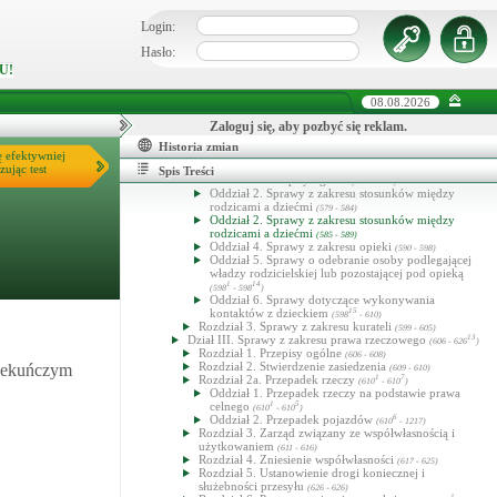
Oddział 3. Uchylenie postanowień orzekających
uznanie za zmarłego lub stwierdzenie zgonu
(539 - 543)
Login:
Rozdział 2. Ubezwłasnowolnienie
12
(544 - 560
)
Oddział 1. Przepisy ogólne
(544 - 547)
Hasło:
Oddział 2. Doradca tymczasowy
(548 - 551)
U!
Oddział 3. Postępowanie
5
(552 - 567
)
Dział Ia. Sprawy z zakresu przeciwdziałania przemocy
domowej
08.08.2026
Dział II. Sprawy z zakresu prawa rodzinnego,
Zaloguj się, aby pozbyć się reklam.
opiekuńczego i kurateli
(561 - 605)
Rozdział 1. Sprawy małżeńskie
5
(561 - 567
)
Historia zmian
Rozdział 2. Inne sprawy rodzinne oraz sprawy
ę efektywniej
opiekuńcze
22
zując test
(568 - 598
)
Spis Treści
Oddział 1. Przepisy ogólne
2
(568 - 578
)
Oddział 2. Sprawy z zakresu stosunków między
rodzicami a dziećmi
(579 - 584)
Oddział 2. Sprawy z zakresu stosunków między
rodzicami a dziećmi
(585 - 589)
Oddział 4. Sprawy z zakresu opieki
(590 - 598)
Oddział 5. Sprawy o odebranie osoby podlegającej
władzy rodzicielskiej lub pozostającej pod opieką
1
14
(598
- 598
)
Oddział 6. Sprawy dotyczące wykonywania
kontaktów z dzieckiem
15
(598
- 610)
Rozdział 3. Sprawy z zakresu kurateli
(599 - 605)
Dział III. Sprawy z zakresu prawa rzeczowego
13
(606 - 626
)
Rozdział 1. Przepisy ogólne
(606 - 608)
Rozdział 2. Stwierdzenie zasiedzenia
piekuńczym
(609 - 610)
Rozdział 2a. Przepadek rzeczy
1
7
(610
- 610
)
Oddział 1. Przepadek rzeczy na podstawie prawa
celnego
1
5
(610
- 610
)
Oddział 2. Przepadek pojazdów
6
(610
- 1217)
Rozdział 3. Zarząd związany ze współwłasnością i
użytkowaniem
(611 - 616)
Rozdział 4. Zniesienie współwłasności
(617 - 625)
Rozdział 5. Ustanowienie drogi koniecznej i
służebności przesyłu
(626 - 626)
1