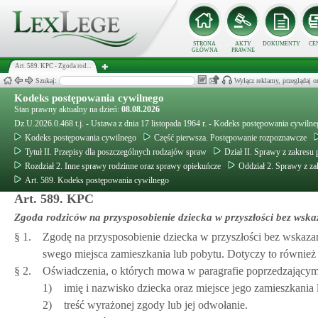
STRONA
AKTY
DOKUMENTY
CE
GŁÓWNA
PRAWNE
Art. 589. KPC - Zgoda rod...
Szukaj:
Wyłącz reklamy, przeglądaj
Kodeks postępowania cywilnego
Stan prawny aktualny na dzień:
08.08.2026
Dz.U.2026.0.468 t.j. - Ustawa z dnia 17 listopada 1964 r. - Kodeks postępowania cywiln
Kodeks postępowania cywilnego
Część pierwsza. Postępowanie rozpoznawcze
Tytuł II. Przepisy dla poszczególnych rodzajów spraw
Dział II. Sprawy z zakresu 
Rozdział 2. Inne sprawy rodzinne oraz sprawy opiekuńcze
Oddział 2. Sprawy z za
Art. 589. Kodeks postępowania cywilnego
Art. 589. KPC
Zgoda rodziców na przysposobienie dziecka w przyszłości bez wsk
§ 1.
Zgodę na przysposobienie dziecka w przyszłości bez wskaza
swego miejsca zamieszkania lub pobytu. Dotyczy to również 
§ 2.
Oświadczenia, o których mowa w paragrafie poprzedzającym
1)
imię i nazwisko dziecka oraz miejsce jego zamieszkania 
2)
treść wyrażonej zgody lub jej odwołanie.