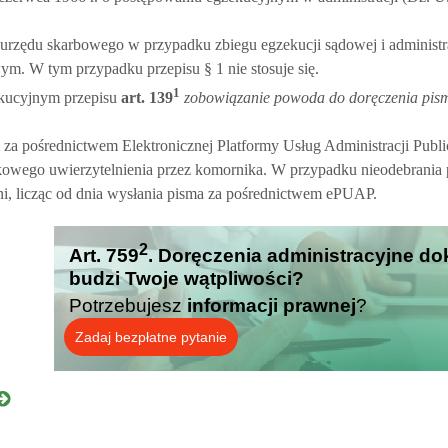
urzędu skarbowego w przypadku zbiegu egzekucji sądowej i administr
. W tym przypadku przepisu § 1 nie stosuje się.
1
kucyjnym przepisu
art.
139
zobowiązanie powoda do doręczenia pi
 za pośrednictwem Elektronicznej Platformy Usług Administracji Publ
owego uwierzytelnienia przez komornika. W przypadku nieodebrania 
ni, licząc od dnia wysłania pisma za pośrednictwem ePUAP.
2
Art. 759
. Doręczenia administracyjne dok
budzi Twoje wątpliwości?
Potrzebujesz
informacji prawnej
?
Zadaj bezpłatne pytanie