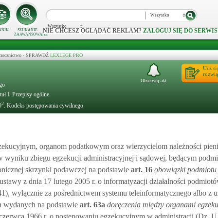
Wszystko
Wszystko
NIE CHCESZ OGLĄDAĆ REKLAM?
ZALOGUJ SIĘ DO SERWIS
NNIK
SZUKANIE
ZAAWANSOWANE
 orzecznictwo - SPRAWDŹ
LEXLEGE PRO
Ucz si
rozwią
Obserwuj akt
ego
tuł I. Przepisy ogólne
2
9
. Kodeks postępowania cywilnego
ekucyjnym, organom podatkowym oraz wierzycielom należności pieni
 w wyniku zbiegu egzekucji administracyjnej i sądowej, będącym podm
onicznej skrzynki podawczej na podstawie
art.
16
obowiązki podmiotu 
 ustawy z dnia 17 lutego 2005 r. o informatyzacji działalności podmiot
1641), wyłącznie za pośrednictwem systemu teleinformatycznego albo z
ch wydanych na podstawie
art.
63a
doręczenia między organami egzeku
czerwca 1966 r. o postępowaniu egzekucyjnym w administracji (Dz. U. 