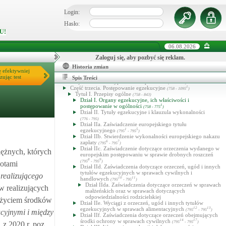
depozytu sądowego
10
(692 - 693
)
Rozdział 2. Zwrot depozytu sądowego składającemu i
Login:
wydanie depozytu sądowego uprawnionemu
11
17
(693
- 693
)
Hasło:
Rozdział 3. Postępowanie w sprawach o stwierdzenie
U!
likwidacji niepodjętego depozytu
18
(693
- 843)
Dział VI. Postępowanie rejestrowe
1
(694
- 757)
Księga trzecia. Uchylona
06.08.2026
(695 - 715)
Księga czwarta. Postępowanie w razie zaginięcia lub
Zaloguj się, aby pozbyć się reklam.
zniszczenia akt
(716 - 1096)
Część druga. Postępowanie zabezpieczające
(730 - 757)
Historia zmian
Tytuł I. Przepisy ogólne
ę efektywniej
(730 - 746)
Tytuł II. Zabezpieczenie roszczeń pieniężnych
1
zując test
(747 - 754
)
Spis Treści
Tytuł III. Inne wypadki zabezpieczenia
(755 - 757)
Część trzecia. Postępowanie egzekucyjne
1
(758 - 1095
)
Tytuł I. Przepisy ogólne
(758 - 843)
Dział I. Organy egzekucyjne, ich właściwości i
postępowanie w ogólności
1
(758 - 775
)
Dział II. Tytuły egzekucyjne i klauzula wykonalności
(776 - 795)
Dział IIa. Zaświadczenie europejskiego tytułu
egzekucyjnego
1
5
(795
- 795
)
Dział IIb. Stwierdzenie wykonalności europejskiego nakazu
zapłaty
6
7
(795
- 795
)
Dział IIc. Zaświadczenie dotyczące orzeczenia wydanego w
ężnych, których
europejskim postępowaniu w sprawie drobnych roszczeń
8
9
(795
- 795
)
iotami
Dział IId. Zaświadczenia dotyczące orzeczeń, ugód i innych
tytułów egzekucyjnych w sprawach cywilnych i
realizującego
handlowych
10
11
(795
- 795
)
Dział IIda. Zaświadczenia dotyczące orzeczeń w sprawach
ów realizujących
małżeńskich oraz w sprawach dotyczących
odpowiedzialności rodzicielskiej
 użyciem środków
Dział IIe. Wyciągi z orzeczeń, ugód i innych tytułów
egzekucyjnych w sprawach alimentacyjnych
12
13
(795
- 795
)
cyjnymi i między
Dział IIf. Zaświadczenia dotyczące orzeczeń obejmujących
środki ochrony w sprawach cywilnych
14
17
(795
- 795
)
z 2020 r. poz.