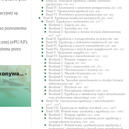
Dział III. Wszczęcie egzekucji i dalsze czynności
egzekucyjne
(796 - 817)
Dział IV. Zawieszenie i umorzenie postępowania
(818 - 828)
Dział V. Ograniczenia egzekucji
(829 - 839)
acyjnej są
Dział VI. Powództwo przeciwegzekucyjne
(840 - 843)
Tytuł II. Egzekucja świadczeń pieniężnych
1
(844 - 1040
)
Dział I. Egzekucja z ruchomości
11
(844 - 879
)
Rozdział 1. Zajęcie
(844 - 863)
sma pozwanemu
Rozdział 2. Sprzedaż
(864 - 879)
Rozdział 3. Sprzedaż w drodze licytacji elektronicznej
1
2
(879
- 920
)
Dział II. Egzekucja z wynagrodzenia za pracę
(880 - 888)
icznej (ePUAP).
Dział III. Egzekucja z rachunków bankowych
(889 - 894)
Dział IV. Egzekucja z innych wierzytelności
(895 - 908)
pisma przez
Dział IVa. Egzekucja z innych praw majątkowych
(909 - 912)
Dział V. Wyjawienie majątku
2
(913 - 920
)
Dział VI. Egzekucja z nieruchomości
(921 - 1013)
Rozdział 1. Przepisy wstępne
(921 - 922)
Rozdział 2. Zajęcie
(923 - 941)
Rozdział 3. Opis i oszacowanie
(942 - 951)
Rozdział 4. Obwieszczenie o licytacji
(952 - 961)
onywa... -
Rozdział 5. Warunki licytacyjne
(962 - 971)
Rozdział 6. Licytacja
(972 - 986)
Rozdział 6a. Sprzedaż nieruchomości w drodze licytacji
elektronicznej
1
11
(986
- 986
)
Rozdział 7. Przybicie
(987 - 997)
Rozdział 8. Przysądzenie własności
(998 - 1003)
Rozdział 9. Egzekucja z ułamkowej części nieruchomości
oraz użytkowania wieczystego
4
(1004 - 1022
)
Dział VIa. Uproszczona egzekucja z nieruchomości
1
6
(1013
- 1013
)
Dział VII. Egzekucja ze statków morskich
4
(1014 - 1022
)
Dział VIII. Podział sumy uzyskanej z egzekucji
1
(1023 - 1040
)
Rozdział 1. Przepisy ogólne
(1023 - 1028)
Rozdział 2. Podział sumy uzyskanej przez egzekucję z
wynagrodzenia za pracę
(1029 - 1032)
Rozdział 3. Podział sumy uzyskanej przez egzekucję z
ruchomości, wierzytelności i innych praw majątkowych