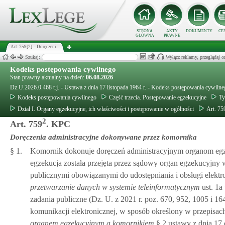
STRONA
AKTY
DOKUMENTY
CE
GŁÓWNA
PRAWNE
Art. 759[2]. - Doręczeni...
Szukaj:
Wyłącz reklamy, przeglądaj
Kodeks postępowania cywilnego
Stan prawny aktualny na dzień:
06.08.2026
Dz.U.2026.0.468 t.j. - Ustawa z dnia 17 listopada 1964 r. - Kodeks postępowania cywiln
Kodeks postępowania cywilnego
Część trzecia. Postępowanie egzekucyjne
Ty
Dział I. Organy egzekucyjne, ich właściwości i postępowanie w ogólności
Art. 75
2
Art. 759
. KPC
Doręczenia administracyjne dokonywane przez komornika
§ 1.
Komornik dokonuje doręczeń administracyjnym organom egz
egzekucja została przejęta przez sądowy organ egzekucyjny
publicznymi obowiązanymi do udostępniania i obsługi elektr
przetwarzanie danych w systemie teleinformatycznym
ust. 1a
zadania publiczne (Dz. U. z 2021 r. poz. 670, 952, 1005 i 
komunikacji elektronicznej, w sposób określony w przepisa
organem egzekucyjnym a komornikiem
§ 2 ustawy z dnia 17 