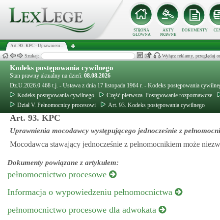
STRONA
AKTY
DOKUMENTY
CE
GŁÓWNA
PRAWNE
Art. 93. KPC - Uprawnieni...
Szukaj:
Wyłącz reklamy, przeglądaj
Kodeks postępowania cywilnego
Stan prawny aktualny na dzień:
08.08.2026
Dz.U.2026.0.468 t.j. - Ustawa z dnia 17 listopada 1964 r. - Kodeks postępowania cywiln
Kodeks postępowania cywilnego
Część pierwsza. Postępowanie rozpoznawcze
Dział V. Pełnomocnicy procesowi
Art. 93. Kodeks postępowania cywilnego
Art. 93. KPC
Uprawnienia mocodawcy występującego jednocześnie z pełnomocn
Mocodawca stawający jednocześnie z pełnomocnikiem może niezw
Dokumenty powiązane z artykułem:
pełnomocnictwo procesowe
Informacja o wypowiedzeniu pełnomocnictwa
pełnomocnictwo procesowe dla adwokata