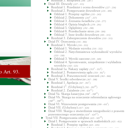
Rozdział 3. Rozprawa
(206 - 226
)
Dział III. Dowody
(227 - 315)
Rozdział 1. Przedmiot i ocena dowodów
(227 - 234)
Rozdział 2. Postępowanie dowodowe
(235 - 309)
Oddział 1. Przepisy ogólne
(235 - 243)
Oddział 2. Dokumenty
1
(243
- 257)
Oddział 3. Zeznania świadków
(258 - 277)
Oddział 4. Opinia biegłych
(278 - 291)
Oddział 5. Oględziny
(292 - 298)
Oddział 6. Przesłuchanie stron
(299 - 304)
Oddział 7. Inne środki dowodowe
(305 - 315)
Rozdział 3. Zabezpieczenie dowodów
(310 - 315)
Dział IV. Orzeczenia
(316 - 366)
Rozdział 1. Wyroki
(316 - 353)
Oddział 1. Wydanie wyroku
(316 - 332)
Oddział 2. Natychmiastowa wykonalność wyroków
(333 - 338)
Oddział 3. Wyroki zaoczne
(339 - 349)
Oddział 4. Sprostowanie, uzupełnienie i wykładnia
wyroków
(350 - 525)
Rozdział 1a. Nakazy zapłaty
1
2
o Art. 93.
(353
- 353
)
Rozdział 2. Postanowienia sądu
1
(354 - 362
)
Rozdział 3. Prawomocność orzeczeń
(363 - 366)
Dział V. Środki odwoławcze
(367 - 398)
Rozdział 1. Apelacja
1
(367 - 391
)
1
Rozdział 1
. (Uchylony)
20
(392 - 393
)
Rozdział 2. Zażalenie
12
(394 - 424
)
Dział Va. Skarga kasacyjna
1
21
(398
- 398
)
Dział Vb. Skarga na orzeczenie referendarza sądowego
22
24
(398
- 398
)
Dział VI. Wznowienie postępowania
1
(399 - 416
)
Dział VII. (Uchylony)
(417 - 424)
Dział VIII. Skarga o stwierdzenie niezgodności z prawem
prawomocnego orzeczenia
1
12
(424
- 424
)
Tytuł VII. Postępowania odrębne
39
(425 - 505
)
Dział I. Postępowanie w sprawach małżeńskich
(425 - 452)
Rozdział 1. Przepisy ogólne
(425 - 435)
Rozdział 2. Sprawy o rozwód i o separację