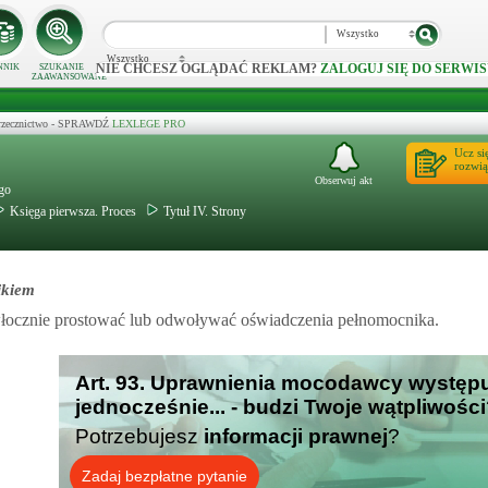
Wszystko
Wszystko
NIE CHCESZ OGLĄDAĆ REKLAM?
ZALOGUJ SIĘ DO SERWIS
NNIK
SZUKANIE
ZAAWANSOWANE
 orzecznictwo - SPRAWDŹ
LEXLEGE PRO
Ucz si
rozwią
Obserwuj akt
ego
Księga pierwsza. Proces
Tytuł IV. Strony
ikiem
łocznie prostować lub odwoływać oświadczenia pełnomocnika.
Art. 93. Uprawnienia mocodawcy występ
jednocześnie... - budzi Twoje wątpliwośc
Potrzebujesz
informacji prawnej
?
Zadaj bezpłatne pytanie