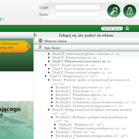
Oddział 3. Właściwość wyłączna
(38 - 42)
Oddział 4. Przepisy szczególne
(43 - 183)
Login:
Dział II. Skład sądu
2
(47 - 47
)
Dział III. Wyłączenie sędziego
5
(48 - 63
)
Hasło:
Tytuł II. Prokurator
(55 - 60)
U!
Tytuł III. Organizacje pozarządowe
(61 - 63)
Tytuł IIIa. Państwowa Inspekcja Pracy
1
2
(63
- 63
)
Tytuł IIIb. Powiatowy (miejski) Rzecznik Praw
08.08.2026
Konsumentów
3
4
(63
- 63
)
Tytuł IIIc. Podmioty uprawnione do udziału w
Zaloguj się, aby pozbyć się reklam.
postępowaniu na podstawie odrębnych przepisów
5
5
(63
- 63
)
Historia zmian
Tytuł IV. Strony
ę efektywniej
(64 - 97)
Dział I. Zdolność sądowa i procesowa
zując test
(64 - 71)
Spis Treści
Dział II. Współuczestnictwo w sporze
(72 - 74)
Dział III. Interwencja główna i uboczna
(75 - 83)
Dział IV. Przypozwanie
(84 - 85)
Dział V. Pełnomocnicy procesowi
(86 - 97)
Tytuł V. Koszty procesu
(98 - 124)
Dział I. Zwrot kosztów procesu
(98 - 110)
Dział II. Pomoc prawna z urzędu
(111 - 124)
Tytuł VI. Postępowanie
12
(125 - 424
)
Dział I. Przepisy ogólne o czynnościach procesowych
(125 - 183)
Rozdział 1. Pisma procesowe
5
(125 - 130
)
Rozdział 2. Doręczenia
(131 - 147)
Rozdział 3. Posiedzenia sądowe
(148 - 163)
Rozdział 4. Terminy
(164 - 166)
Rozdział 5. Uchybienie i przywrócenie terminu
(167 - 172)
Rozdział 6. Zawieszenie postępowania
(173 - 183)
ującego
Dział II. Postępowanie przed sądami pierwszej instancji
1
2
(183
- 226
)
i?
Rozdział 1. Mediacja i postępowanie pojednawcze
1
(183
- 186)
Oddział 1. Mediacja
1
15
(183
- 183
)
Oddział 2. Postępowanie pojednawcze
(184 - 234)
Rozdział 2. Pozew
1
(186
- 205)
Rozdział 2a. Organizacja postępowania
1
12
(205
- 205
)
2