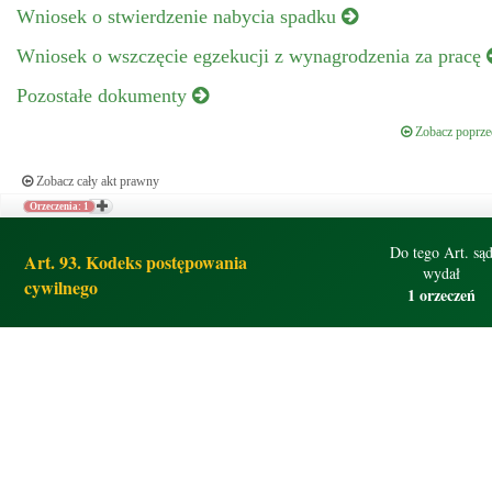
Wniosek o stwierdzenie nabycia spadku
Wniosek o wszczęcie egzekucji z wynagrodzenia za pracę
Pozostałe dokumenty
Zobacz poprzed
Zobacz cały akt prawny
Orzeczenia: 1
Do tego Art. są
Art. 93. Kodeks postępowania
wydał
cywilnego
1 orzeczeń