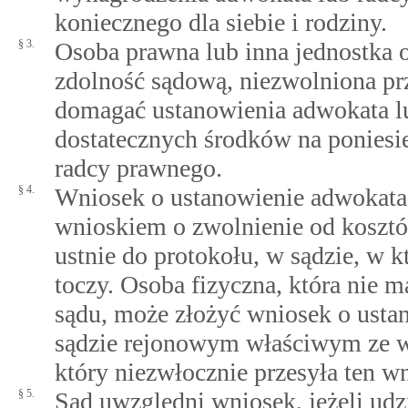
koniecznego dla siebie i rodziny.
§ 3.
Osoba prawna lub inna jednostka o
zdolność sądową, niezwolniona pr
domagać ustanowienia adwokata lu
dostatecznych środków na poniesi
radcy prawnego.
§ 4.
Wniosek o ustanowienie adwokata 
wnioskiem o zwolnienie od kosztó
ustnie do protokołu, w sądzie, w 
toczy. Osoba fizyczna, która nie m
sądu, może złożyć wniosek o usta
sądzie rejonowym właściwym ze w
który niezwłocznie przesyła ten 
§ 5.
Sąd uwzględni wniosek, jeżeli ud