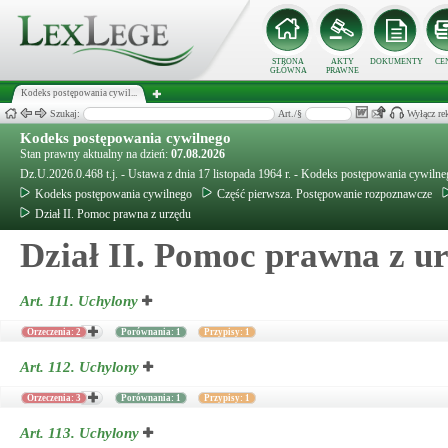
STRONA
AKTY
DOKUMENTY
CE
GŁÓWNA
PRAWNE
Kodeks postępowania cywil...
Szukaj:
Art./§
Wyłącz re
Kodeks postępowania cywilnego
Stan prawny aktualny na dzień:
07.08.2026
Dz.U.2026.0.468 t.j. - Ustawa z dnia 17 listopada 1964 r. - Kodeks postępowania cywiln
Kodeks postępowania cywilnego
Część pierwsza. Postępowanie rozpoznawcze
Dział II. Pomoc prawna z urzędu
Dział II. Pomoc prawna z u
Art. 111.
Uchylony
Orzeczenia: 2
Porównania: 1
Przypisy: 1
Art. 112.
Uchylony
Orzeczenia: 3
Porównania: 1
Przypisy: 1
Art. 113.
Uchylony