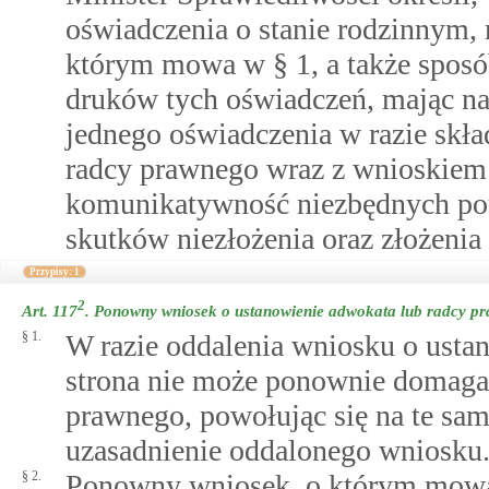
oświadczenia o stanie rodzinnym, 
którym mowa w § 1, a także spos
druków tych oświadczeń, mając na
jednego oświadczenia w razie skł
radcy prawnego wraz z wnioskiem
komunikatywność niezbędnych pouc
skutków niezłożenia oraz złożeni
Przypisy: 1
2
Art. 117
.
Ponowny wniosek o ustanowienie adwokata lub radcy p
§ 1.
W razie oddalenia wniosku o usta
strona nie może ponownie domagać
prawnego, powołując się na te sam
uzasadnienie oddalonego wniosku
§ 2.
Ponowny wniosek, o którym mowa w