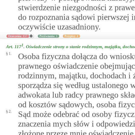
stwierdzenie niezgodności z praw
do rozpoznania sądowi pierwszej i
oczywiście uzasadniony.
Orzeczenia: 157
Porównania: 1
Przypisy: 1
1
Art. 117
.
Oświadczenie strony o stanie rodzinnym, majątku, docho
§ 1.
Osoba fizyczna dołącza do wniosk
prawnego oświadczenie obejmując
rodzinnym, majątku, dochodach i 
sporządza się według ustalonego w
adwokata lub radcy prawnego skład
od kosztów sądowych, osoba fizyc
§ 2.
Sąd może odebrać od osoby fizycz
znaczenia mych słów i odpowiedz
złożone przeze mnie oświadczenie 