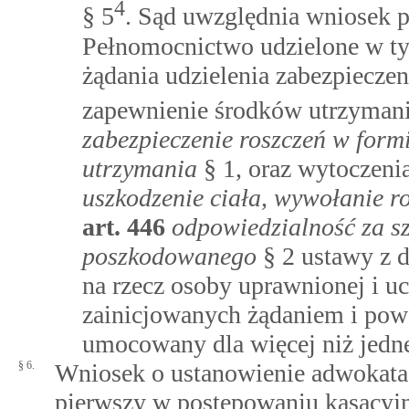
4
§ 5
. Sąd uwzględnia wniosek 
Pełnomocnictwo udzielone w ty
żądania udzielenia zabezpiecze
zapewnienie środków utrzyman
zabezpieczenie roszczeń w form
utrzymania
§ 1, oraz wytoczen
uszkodzenie ciała, wywołanie ro
art.
446
odpowiedzialność za s
poszkodowanego
§ 2 ustawy z d
na rzecz osoby uprawnionej i u
zainicjowanych żądaniem i po
umocowany dla więcej niż jedn
§ 6.
Wniosek o ustanowienie adwokata 
pierwszy w postępowaniu kasacyjn