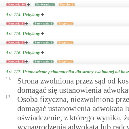
Orzeczenia: 10
Porównania: 1
Przypisy: 1
Art. 114.
Uchylony
Orzeczenia: 1
Porównania: 1
Przypisy: 1
Art. 115.
Uchylony
Orzeczenia: 2
Porównania: 1
Przypisy: 1
Art. 116.
Uchylony
Orzeczenia: 1
Porównania: 1
Przypisy: 1
Art. 117.
Ustanowienie pełnomocnika dla strony zwolnionej od kos
§ 1.
Strona zwolniona przez sąd od ko
domagać się ustanowienia adwokat
§ 2.
Osoba fizyczna, niezwolniona prz
domagać ustanowienia adwokata lu
oświadczenie, z którego wynika, że
wynagrodzenia adwokata lub radc