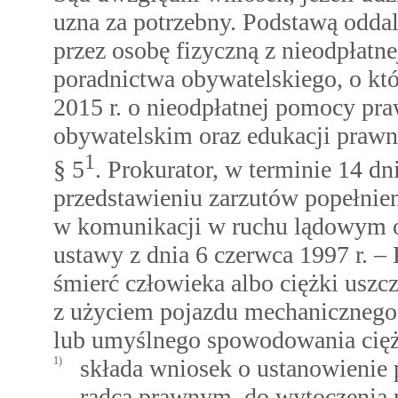
uzna za potrzebny. Podstawą odda
przez osobę fizyczną z nieodpłatn
poradnictwa obywatelskiego, o któ
2015 r. o nieodpłatnej pomocy pr
obywatelskim oraz edukacji prawne
1
§ 5
. Prokurator, w terminie 14 d
przedstawieniu zarzutów popełnie
w komunikacji w ruchu lądowym o
ustawy z dnia 6 czerwca 1997 r. –
śmierć człowieka albo ciężki uszc
z użyciem pojazdu mechanicznego
lub umyślnego spowodowania cięż
1)
składa wniosek o ustanowienie
radcą prawnym, do wytoczenia 