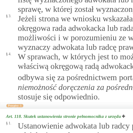
sprawę, w której został wyznaczon
§ 3.
Jeżeli strona we wniosku wskazał
okręgowa rada adwokacka lub rad
możliwości i w porozumieniu ze
wyznaczy adwokata lub radcę praw
§ 4.
W sprawach, w których jest to mo
właściwą okręgową radą adwokack
odbywa się za pośrednictwem port
niemożność doręczenia za pośredn
stosuje się odpowiednio.
Przypisy: 1
Art. 118.
Skutek ustanowienia stronie pełnomocnika z urzędu
§ 1.
Ustanowienie adwokata lub radcy 