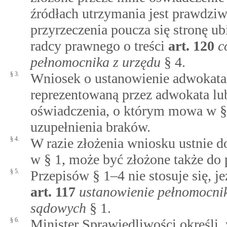
źródłach utrzymania jest prawdziw
przyrzeczenia poucza się stronę ub
radcy prawnego o treści
art.
120
c
pełnomocnika z urzędu
§ 4.
§ 3.
Wniosek o ustanowienie adwokata 
reprezentowaną przez adwokata lu
oświadczenia, o którym mowa w §
uzupełnienia braków.
§ 4.
W razie złożenia wniosku ustnie 
w § 1, może być złożone także do 
§ 5.
Przepisów § 1–4 nie stosuje się, j
art.
117
ustanowienie pełnomocnik
sądowych
§ 1.
§ 6.
Minister Sprawiedliwości określi,