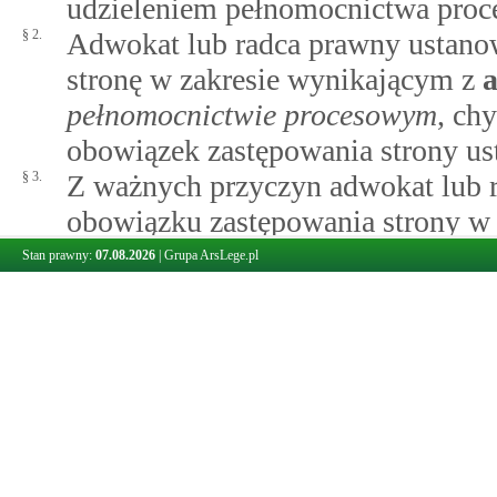
udzieleniem pełnomocnictwa proc
§ 2.
Adwokat lub radca prawny ustanow
stronę w zakresie wynikającym z
a
pełnomocnictwie procesowym
, ch
obowiązek zastępowania strony ust
§ 3.
Z ważnych przyczyn adwokat lub 
obowiązku zastępowania strony w 
radcę prawnego, zwraca się jednoc
Stan prawny:
07.08.2026
|
Grupa ArsLege.pl
adwokackiej lub rady okręgowej 
adwokata lub radcy prawnego. Prz
radcy prawnego jako pełnomocnika
odpowiednio.
§ 4.
Jeżeli adwokat lub radca prawny 
poza siedzibą sądu orzekającego,