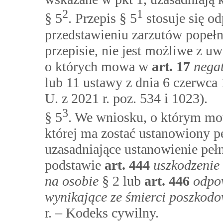
2
1
§ 5
. Przepis § 5
stosuje się o
przedstawieniu zarzutów popeł
przepisie, nie jest możliwe z 
o których mowa w
art.
17
nega
lub 11 ustawy z dnia 6 czerwca
U. z 2021 r. poz. 534 i 1023).
3
§ 5
. We wniosku, o którym mow
której ma zostać ustanowiony p
uzasadniające ustanowienie pe
podstawie
art.
444
uszkodzenie 
na osobie
§ 2 lub
art.
446
odpo
wynikające ze śmierci poszkod
r. – Kodeks cywilny.