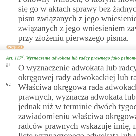
się go w aktach sprawy bez żadny
pism związanych z jego wniesieni
związanych z jego wniesieniem zaw
przy złożeniu pierwszego pisma.
Przypisy: 1
3
Art. 117
.
Wyznaczenie adwokata lub radcy prawnego jako pełnomo
§ 1.
O wyznaczenie adwokata lub radcy
okręgowej rady adwokackiej lub r
§ 2.
Właściwa okręgowa rada adwokack
prawnych, wyznacza adwokata lub 
jednak niż w terminie dwóch tygo
zawiadomieniu właściwa okręgowa
radców prawnych wskazuje imię, 
listę wyznaczonego adwokata lub r