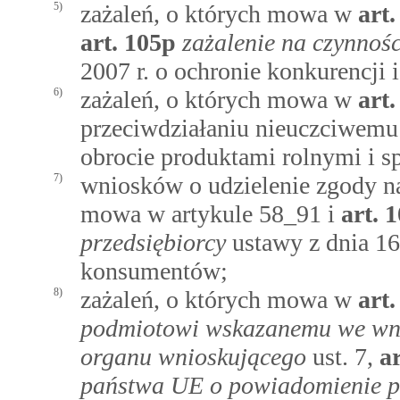
5)
zażaleń, o których mowa w
art
art.
105p
zażalenie na czynnoś
2007 r. o ochronie konkurencji 
6)
zażaleń, o których mowa w
art
przeciwdziałaniu nieuczciwemu
obrocie produktami rolnymi i s
7)
wniosków o udzielenie zgody n
mowa w artykule 58_91 i
art.
1
przedsiębiorcy
ustawy z dnia 16 
konsumentów;
8)
zażaleń, o których mowa w
art
podmiotowi wskazanemu we wnio
organu wnioskującego
ust. 7,
a
państwa UE o powiadomienie p