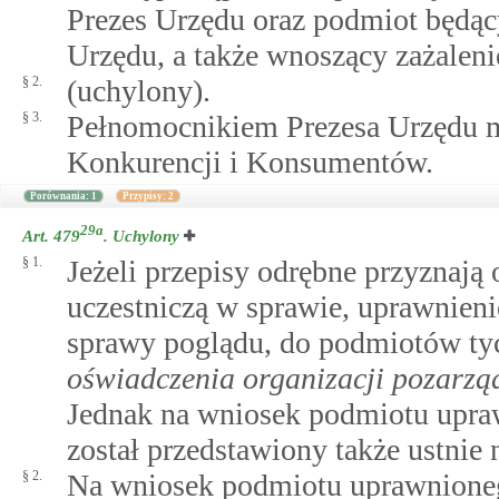
Prezes Urzędu oraz podmiot będąc
Urzędu, a także wnoszący zażaleni
§ 2.
(uchylony).
§ 3.
Pełnomocnikiem Prezesa Urzędu 
Konkurencji i Konsumentów.
Porównania: 1
Przypisy: 2
29a
Art. 479
.
Uchylony
§ 1.
Jeżeli przepisy odrębne przyznają
uczestniczą w sprawie, uprawnieni
sprawy poglądu, do podmiotów ty
oświadczenia organizacji pozarzą
Jednak na wniosek podmiotu upra
został przedstawiony także ustnie 
§ 2.
Na wniosek podmiotu uprawnioneg