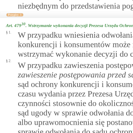
niezbędnym do przedstawienia pog
Przypisy: 1
30
Art. 479
.
Wstrzymanie wykonania decyzji Prezesa Urzędu Ochro
§ 1.
W przypadku wniesienia odwołania
konkurencji i konsumentów może n
wstrzymać wykonanie decyzji do cz
§ 2.
W przypadku zawieszenia postęp
zawieszenie postępowania przed 
sąd ochrony konkurencji i konsu
czasu wydania przez Prezesa Urzęd
czynności stosownie do okolicznoś
sąd ugody w sprawie odwołania d
albo uprawomocnienia się postan
sprawie odwołania do sądu ochron