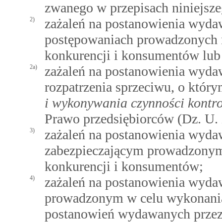
zwanego w przepisach niniejsze
2)
zażaleń na postanowienia wyda
postępowaniach prowadzonych n
konkurencji i konsumentów lub
2a)
zażaleń na postanowienia wyda
rozpatrzenia sprzeciwu, o któ
i wykonywania czynności kontr
Prawo przedsiębiorców (Dz. U. z
3)
zażaleń na postanowienia wyda
zabezpieczającym prowadzonym 
konkurencji i konsumentów;
4)
zażaleń na postanowienia wyd
prowadzonym w celu wykonania
postanowień wydawanych przez