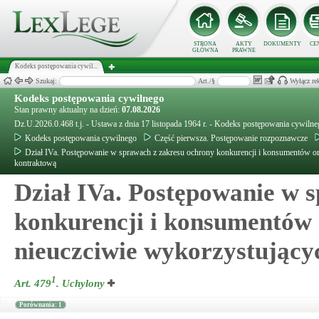
STRONA
AKTY
DOKUMENTY
CE
GŁÓWNA
PRAWNE
Kodeks postępowania cywil...
Szukaj:
Art./§
Wyłącz re
Kodeks postępowania cywilnego
Stan prawny aktualny na dzień:
07.08.2026
Dz.U.2026.0.468 t.j. - Ustawa z dnia 17 listopada 1964 r. - Kodeks postępowania cywiln
Kodeks postępowania cywilnego
Część pierwsza. Postępowanie rozpoznawcze
Dział IVa. Postępowanie w sprawach z zakresu ochrony konkurencji i konsumentów o
kontraktową
Dział IVa. Postępowanie w 
konkurencji i konsumentów 
nieuczciwie wykorzystując
1
Art. 479
.
Uchylony
Porównania: 1