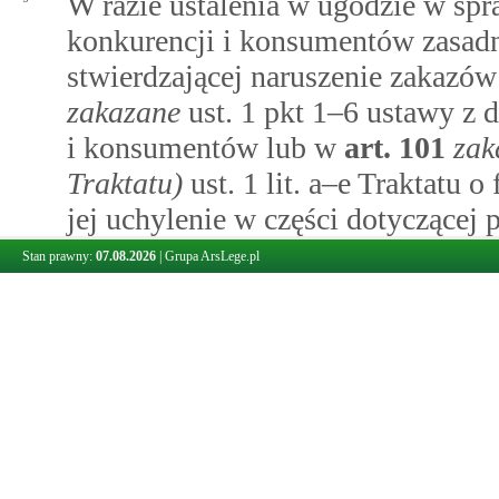
W razie ustalenia w ugodzie w sp
konkurencji i konsumentów zasadn
stwierdzającej naruszenie zakazó
zakazane
ust. 1 pkt 1–6 ustawy z d
i konsumentów lub w
art.
101
zak
Traktatu)
ust. 1 lit. a–e Traktatu 
jej uchylenie w części dotyczącej 
na przedsiębiorcę nie jest nakłada
Stan prawny:
07.08.2026
|
Grupa ArsLege.pl
uchyla tę decyzję również w części
mowa w
art.
6a
odpowiedzialność
dopuściła do naruszenia zakazów p
30b
Art. 479
.
Zawieszenie postępowania przed sądem ochrony konk
§ 1.
Sąd ochrony konkurencji i konsu