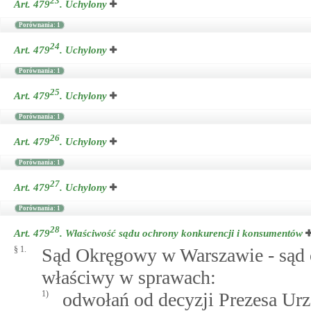
23
Art. 479
.
Uchylony
Porównania: 1
24
Art. 479
.
Uchylony
Porównania: 1
25
Art. 479
.
Uchylony
Porównania: 1
26
Art. 479
.
Uchylony
Porównania: 1
27
Art. 479
.
Uchylony
Porównania: 1
28
Art. 479
.
Właściwość sądu ochrony konkurencji i konsumentów
§ 1.
Sąd Okręgowy w Warszawie - sąd 
właściwy w sprawach:
1)
odwołań od decyzji Prezesa Ur