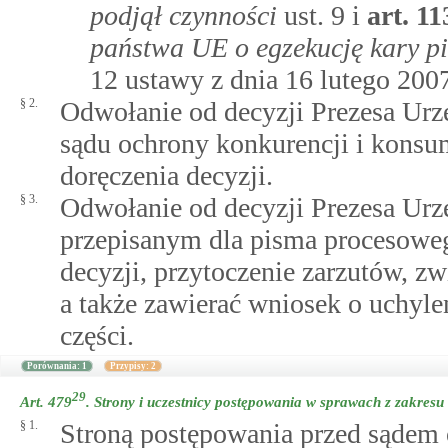
podjął czynności
ust. 9 i
art.
11
państwa UE o egzekucję kary pi
12 ustawy z dnia 16 lutego 200
§ 2.
Odwołanie od decyzji Prezesa Urz
sądu ochrony konkurencji i konsu
doręczenia decyzji.
§ 3.
Odwołanie od decyzji Prezesa Ur
przepisanym dla pisma procesoweg
decyzji, przytoczenie zarzutów, z
a także zawierać wniosek o uchyle
części.
Porównania: 1
Przypisy: 2
29
Art. 479
.
Strony i uczestnicy postępowania w sprawach z zakres
§ 1.
Stroną postępowania przed sądem 