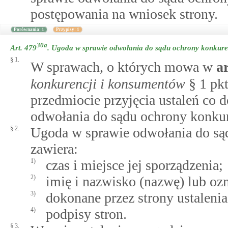
postępowania na wniosek strony.
Porównania: 1
Przypisy: 1
30a
Art. 479
.
Ugoda w sprawie odwołania do sądu ochrony konkure
§ 1.
W sprawach, o których mowa w
a
konkurencji i konsumentów
§ 1 pk
przedmiocie przyjęcia ustaleń co 
odwołania do sądu ochrony konkur
§ 2.
Ugoda w sprawie odwołania do są
zawiera:
1)
czas i miejsce jej sporządzenia;
2)
imię i nazwisko (nazwę) lub ozna
3)
dokonane przez strony ustaleni
4)
podpisy stron.
§ 3.