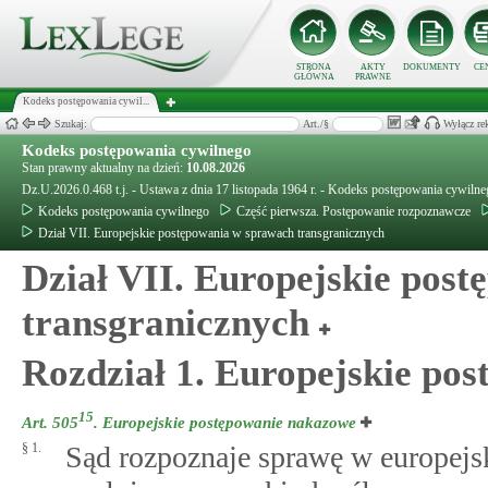
STRONA
AKTY
DOKUMENTY
CE
GŁÓWNA
PRAWNE
Kodeks postępowania cywil...
Szukaj:
Art./§
Wyłącz re
Kodeks postępowania cywilnego
Stan prawny aktualny na dzień:
10.08.2026
Dz.U.2026.0.468 t.j. - Ustawa z dnia 17 listopada 1964 r. - Kodeks postępowania cywiln
Kodeks postępowania cywilnego
Część pierwsza. Postępowanie rozpoznawcze
Dział VII. Europejskie postępowania w sprawach transgranicznych
Dział VII. Europejskie pos
transgranicznych
Rozdział 1. Europejskie po
15
Art. 505
.
Europejskie postępowanie nakazowe
§ 1.
Sąd rozpoznaje sprawę w europejs