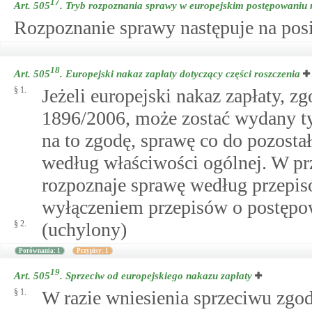
17
Art. 505
.
Tryb rozpoznania sprawy w europejskim postępowani
Rozpoznanie sprawy następuje na pos
18
Art. 505
.
Europejski nakaz zapłaty dotyczący części roszczenia
§ 1.
Jeżeli europejski nakaz zapłaty, z
1896/2006, może zostać wydany ty
na to zgodę, sprawę co do pozostał
według właściwości ogólnej. W p
rozpoznaje sprawę według przepis
wyłączeniem przepisów o postęp
§ 2.
(uchylony)
Porównania: 1
Przypisy: 1
19
Art. 505
.
Sprzeciw od europejskiego nakazu zapłaty
§ 1.
W razie wniesienia sprzeciwu zgod