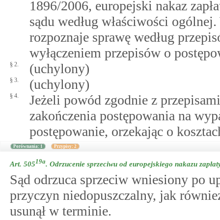
1896/2006, europejski nakaz zapła
sądu według właściwości ogólnej
rozpoznaje sprawę według przepis
wyłączeniem przepisów o postęp
§ 2.
(uchylony)
§ 3.
(uchylony)
§ 4.
Jeżeli powód zgodnie z przepisami
zakończenia postępowania na wypa
postępowanie, orzekając o kosztac
Porównania: 1
Przypisy: 2
19a
Art. 505
.
Odrzucenie sprzeciwu od europejskiego nakazu zapłat
Sąd odrzuca sprzeciw wniesiony po up
przyczyn niedopuszczalny, jak równi
usunął w terminie.