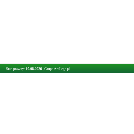
Stan prawny:
10.08.2026
|
Grupa ArsLege.pl