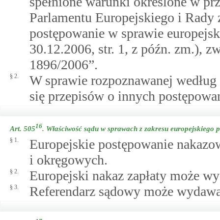
spełnione warunki określone w pr
Parlamentu Europejskiego i Rady z
postępowanie w sprawie europejsk
30.12.2006, str. 1, z późn. zm.), 
1896/2006”.
§ 2.
W sprawie rozpoznawanej według p
się przepisów o innych postępowa
16
Art. 505
.
Właściwość sądu w sprawach z zakresu europejskiego
§ 1.
Europejskie postępowanie nakazo
i okręgowych.
§ 2.
Europejski nakaz zapłaty może wy
§ 3.
Referendarz sądowy może wydawać