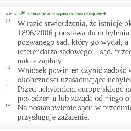
20
Art. 505
.
Uchylenie europejskiego nakazu zapłaty
§ 1.
W razie stwierdzenia, że istnieje 
1896/2006 podstawa do uchylenia 
pozwanego sąd, który go wydał, 
referendarza sądowego – sąd, prz
nakaz zapłaty.
§ 2.
Wniosek powinien czynić zadość
okoliczności uzasadniające uchyle
§ 3.
Przed uchyleniem europejskiego n
posiedzeniu lub zażąda od niego o
§ 4.
Na postanowienie sądu w przedmio
przysługuje zażalenie.