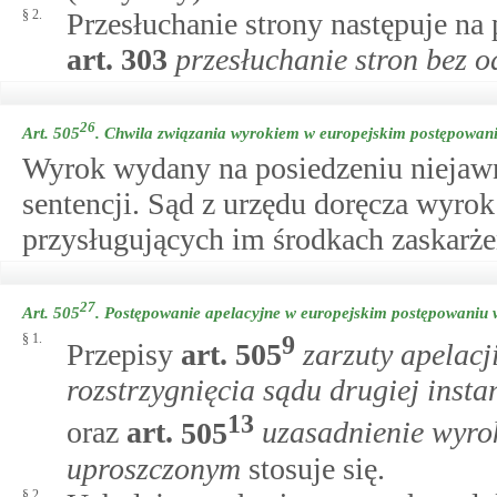
§ 2.
Przesłuchanie strony następuje na 
art.
303
przesłuchanie stron bez o
26
Art. 505
.
Chwila związania wyrokiem w europejskim postępowani
Wyrok wydany na posiedzeniu niejawn
sentencji. Sąd z urzędu doręcza wyro
przysługujących im środkach zaskarże
27
Art. 505
.
Postępowanie apelacyjne w europejskim postępowaniu 
§ 1.
9
Przepisy
art.
505
zarzuty apelac
rozstrzygnięcia sądu drugiej inst
13
oraz
art.
505
uzasadnienie wyro
uproszczonym
stosuje się.
§ 2.