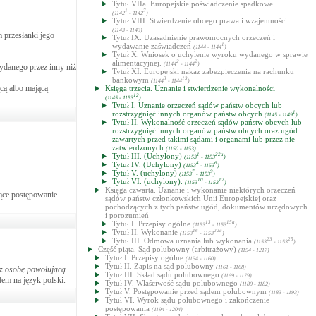
Tytuł VIIa. Europejskie poświadczenie spadkowe
1
7
(1142
- 1142
)
Tytuł VIII. Stwierdzenie obcego prawa i wzajemności
(1143 - 1143)
przesłanki jego
Tytuł IX. Uzasadnienie prawomocnych orzeczeń i
wydawanie zaświadczeń
1
(1144 - 1144
)
Tytuł X. Wniosek o uchylenie wyroku wydanego w sprawie
alimentacyjnej.
2
2
(1144
- 1144
)
ydanego przez inny niż
Tytuł XI. Europejski nakaz zabezpieczenia na rachunku
bankowym
3
13
(1144
- 1144
)
ącą albo mającą
Księga trzecia. Uznanie i stwierdzenie wykonalności
12
(1145 - 1153
)
Tytuł I. Uznanie orzeczeń sądów państw obcych lub
rozstrzygnięć innych organów państw obcych
1
(1145 - 1149
)
Tytuł II. Wykonalność orzeczeń sądów państw obcych lub
rozstrzygnięć innych organów państw obcych oraz ugód
zawartych przed takimi sądami i organami lub przez nie
zatwierdzonych
(1150 - 1153)
Tytuł III. (Uchylony)
1
22a
(1153
- 1153
)
Tytuł IV. (Uchylony)
4
6
(1153
- 1153
)
Tytuł V. (uchylony)
7
9
(1153
- 1153
)
Tytuł VI. (uchylony).
10
12
(1153
- 1153
)
Księga czwarta. Uznanie i wykonanie niektórych orzeczeń
jące postępowanie
sądów państw członkowskich Unii Europejskiej oraz
pochodzących z tych państw ugód, dokumentów urzędowych
i porozumień
Tytuł I. Przepisy ogólne
13
15a
(1153
- 1153
)
Tytuł II. Wykonanie
16
22a
(1153
- 1153
)
Tytuł III. Odmowa uznania lub wykonania
23
25
(1153
- 1153
)
Część piąta. Sąd polubowny (arbitrażowy)
(1154 - 1217)
Tytuł I. Przepisy ogólne
(1154 - 1160)
Tytuł II. Zapis na sąd polubowny
(1161 - 1168)
z osobę powołującą
Tytuł III. Skład sądu polubownego
(1169 - 1179)
dem na język polski.
Tytuł IV. Właściwość sądu polubownego
(1180 - 1182)
Tytuł V. Postępowanie przed sądem polubownym
(1183 - 1193)
Tytuł VI. Wyrok sądu polubownego i zakończenie
postępowania
(1194 - 1204)