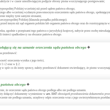
należycie i w czasie umożliwiającym podjęcie obrony pisma wszczynającego postępowanie;
ypospolitej Polskiej wcześniej niż przed sądem państwa obcego;
kiego albo wcześniej wydanym prawomocnym orzeczeniem sądu państwa obcego, spełniającym 
zenie między tymi samymi stronami;
czypospolitej Polskiej (klauzula porządku publicznego).
j przed innym niż sąd organem polskim lub organem państwa obcego oraz do rozstrzygnięcia w
erdza, zgodnie z przepisami tego państwa o jurysdykcji krajowej, nabycie przez osobę mieszkaj
ili śmierci spadkodawcy na obszarze państwa obcego.
łującą się na uznanie orzeczenia sądu państwa obcego
na przedstawić:
ność orzeczenia wynika z jego treści;
1 i 2 oraz w § 2.
ę w spór co do istoty sprawy, należy przedstawić dokument stwierdzający, że pismo wszczyna
u państwa obcego
nie, że orzeczenie sądu państwa obcego podlega albo nie podlega uznaniu.
ależy dołączyć dokumenty wymienione w
art.
1147
obowiązek przedstawienia dokumentów prze
zeczenie nie podlega uznaniu, urzędowy odpis orzeczenia wraz z jego uwierzytelnionym przekła