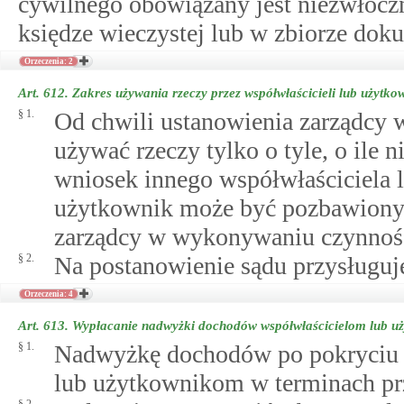
cywilnego obowiązany jest niezwłoczn
księdze wieczystej lub w zbiorze dok
Orzeczenia: 2
Art. 612.
Zakres używania rzeczy przez współwłaścicieli lub użytk
§ 1.
Od chwili ustanowienia zarządcy 
używać rzeczy tylko o tyle, o ile
wniosek innego współwłaściciela l
użytkownik może być pozbawiony u
zarządcy w wykonywaniu czynnoś
§ 2.
Na postanowienie sądu przysługuje
Orzeczenia: 4
Art. 613.
Wypłacanie nadwyżki dochodów współwłaścicielom lub u
§ 1.
Nadwyżkę dochodów po pokryciu 
lub użytkownikom w terminach prz