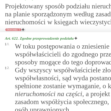
Projektowany sposób podziału nieruc
na planie sporządzonym według zasad
nieruchomości w księgach wieczystyc
Orzeczenia: 5
Art. 622.
Zgodne przeprowadzenie podziału
§ 1.
W toku postępowania o zniesienie
współwłaścicieli do zgodnego prz
sposoby mogące do tego doprowad
§ 2.
Gdy wszyscy współwłaściciele zło
współwłasności, sąd wyda postanow
spełnione zostanie wymaganie, 
nieruchomości na części
, a projek
zasadom współżycia społecznego, a
osób uprawnionych.