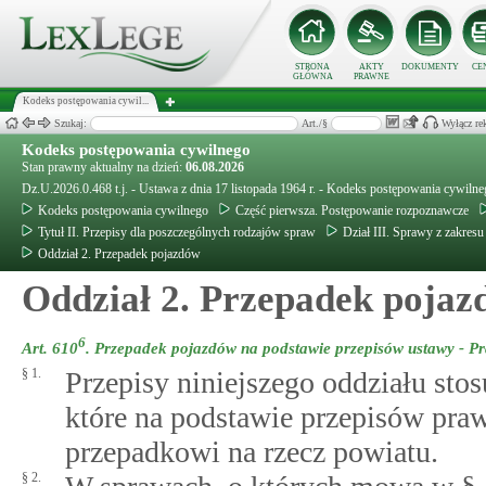
STRONA
AKTY
DOKUMENTY
CE
GŁÓWNA
PRAWNE
Kodeks postępowania cywil...
Szukaj:
Art./§
Wyłącz re
Kodeks postępowania cywilnego
Stan prawny aktualny na dzień:
06.08.2026
Dz.U.2026.0.468 t.j. - Ustawa z dnia 17 listopada 1964 r. - Kodeks postępowania cywiln
Kodeks postępowania cywilnego
Część pierwsza. Postępowanie rozpoznawcze
Tytuł II. Przepisy dla poszczególnych rodzajów spraw
Dział III. Sprawy z zakres
Oddział 2. Przepadek pojazdów
Oddział 2. Przepadek poja
6
Art. 610
.
Przepadek pojazdów na podstawie przepisów ustawy - 
§ 1.
Przepisy niniejszego oddziału sto
które na podstawie przepisów pra
przepadkowi na rzecz powiatu.
§ 2.