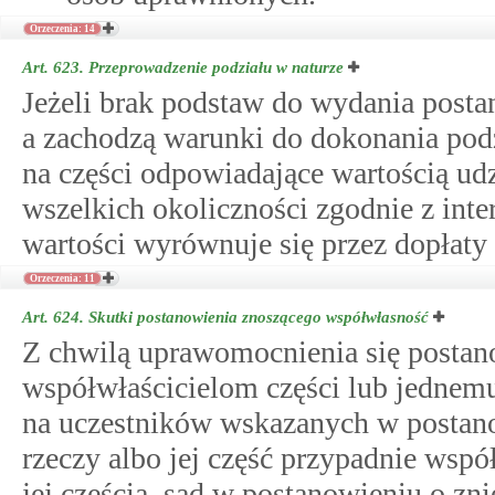
Orzeczenia: 14
Art. 623.
Przeprowadzenie podziału w naturze
Jeżeli brak podstaw do wydania posta
a zachodzą warunki do dokonania podz
na części odpowiadające wartością ud
wszelkich okoliczności zgodnie z in
wartości wyrównuje się przez dopłaty 
Orzeczenia: 11
Art. 624.
Skutki postanowienia znoszącego współwłasność
Z chwilą uprawomocnienia się posta
współwłaścicielom części lub jednemu
na uczestników wskazanych w postano
rzeczy albo jej część przypadnie współ
jej częścią, sąd w postanowieniu o zn