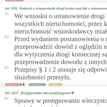
Orzeczenia: 5
Art. 626.
Wniosek o ustanowienie drogi koniecznej lub o ustanowien
§ 1.
We wniosku o ustanowienie drogi k
wszystkich nieruchomości, przez 
nieruchomość wnioskodawcy miała
§ 2.
Przed wydaniem postanowienia o u
przeprowadzić dowód z oględzin ni
dla wytyczenia drogi koniecznej są
przeprowadzenie dowodu z innych p
§ 3.
Przepisy § 1 i 2 stosuje się odpo
służebności przesyłu.
Orzeczenia: 67
Porównania: 1
Przypisy: 1
1
Art. 626
.
Postępowanie wieczystoksięgowe
§ 1.
Sprawy w postępowaniu wieczyst