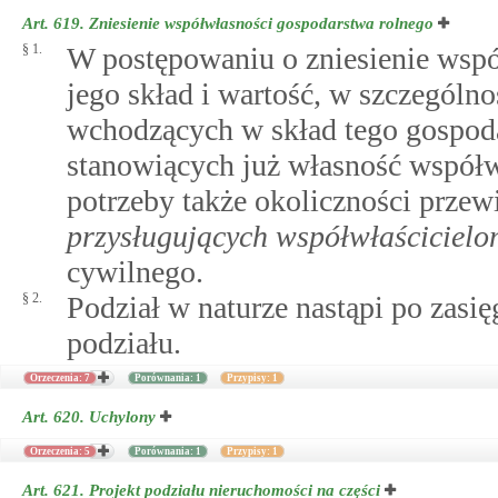
Art. 619.
Zniesienie współwłasności gospodarstwa rolnego
§ 1.
W postępowaniu o zniesienie wspó
jego skład i wartość, w szczególno
wchodzących w skład tego gospoda
stanowiących już własność współwł
potrzeby także okoliczności prze
przysługujących współwłaścicielo
cywilnego.
§ 2.
Podział w naturze nastąpi po zasię
podziału.
Orzeczenia: 7
Porównania: 1
Przypisy: 1
Art. 620.
Uchylony
Orzeczenia: 5
Porównania: 1
Przypisy: 1
Art. 621.
Projekt podziału nieruchomości na części