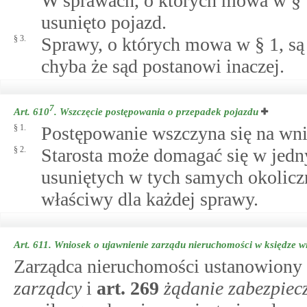
W sprawach, o których mowa w § 1,
usunięto pojazd.
§ 3.
Sprawy, o których mowa w § 1, s
chyba że sąd postanowi inaczej.
7
Art. 610
.
Wszczęcie postępowania o przepadek pojazdu
§ 1.
Postępowanie wszczyna się na wnio
§ 2.
Starosta może domagać się w jed
usuniętych w tych samych okoliczn
właściwy dla każdej sprawy.
Art. 611.
Wniosek o ujawnienie zarządu nieruchomości w księdze w
Zarządca nieruchomości ustanowiony
zarządcy
i
art.
269
żądanie zabezpiec