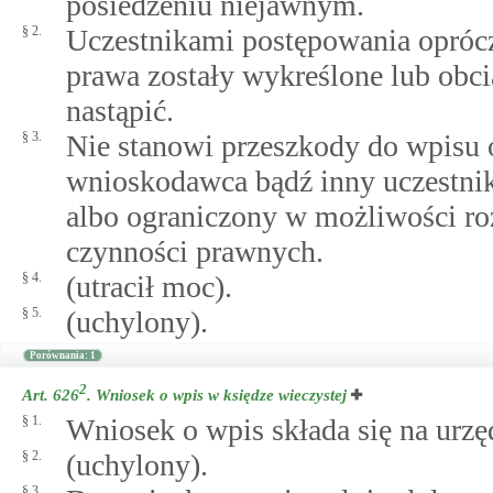
posiedzeniu niejawnym.
§ 2.
Uczestnikami postępowania oprócz
prawa zostały wykreślone lub obci
nastąpić.
§ 3.
Nie stanowi przeszkody do wpisu 
wnioskodawca bądź inny uczestnik
albo ograniczony w możliwości ro
czynności prawnych.
§ 4.
(utracił moc).
§ 5.
(uchylony).
Porównania: 1
2
Art. 626
.
Wniosek o wpis w księdze wieczystej
§ 1.
Wniosek o wpis składa się na urz
§ 2.
(uchylony).
§ 3.