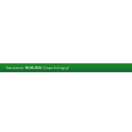
Stan prawny:
06.08.2026
|
Grupa ArsLege.pl