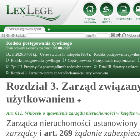
STRONA
AKTY
DOKUMENTY
CE
GŁÓWNA
PRAWNE
Kodeks postępowania cywil...
Szukaj:
Art./§
Wyłącz re
Kodeks postępowania cywilnego
Stan prawny aktualny na dzień:
06.08.2026
Dz.U.2026.0.468 t.j. - Ustawa z dnia 17 listopada 1964 r. - Kodeks postępowania cywiln
Kodeks postępowania cywilnego
Część pierwsza. Postępowanie rozpoznawcze
Tytuł II. Przepisy dla poszczególnych rodzajów spraw
Dział III. Sprawy z zakres
Rozdział 3. Zarząd związany ze współwłasnością i użytkowaniem
Rozdział 3. Zarząd związany
użytkowaniem
Art. 611.
Wniosek o ujawnienie zarządu nieruchomości w księdze w
Zarządca nieruchomości ustanowiony
zarządcy
i
art.
269
żądanie zabezpiec