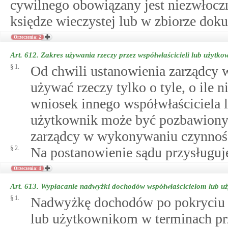
cywilnego obowiązany jest niezwłoczn
księdze wieczystej lub w zbiorze dok
Orzeczenia: 2
Art. 612.
Zakres używania rzeczy przez współwłaścicieli lub użytk
§ 1.
Od chwili ustanowienia zarządcy 
używać rzeczy tylko o tyle, o ile
wniosek innego współwłaściciela l
użytkownik może być pozbawiony u
zarządcy w wykonywaniu czynnoś
§ 2.
Na postanowienie sądu przysługuje
Orzeczenia: 4
Art. 613.
Wypłacanie nadwyżki dochodów współwłaścicielom lub u
§ 1.
Nadwyżkę dochodów po pokryciu 
lub użytkownikom w terminach prz