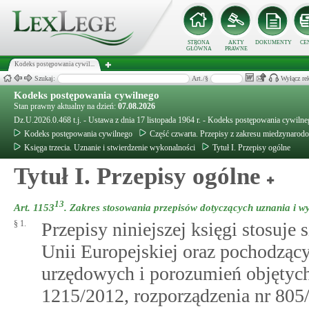
STRONA
AKTY
DOKUMENTY
CE
GŁÓWNA
PRAWNE
Kodeks postępowania cywil...
Szukaj:
Art./§
Wyłącz re
Kodeks postępowania cywilnego
Stan prawny aktualny na dzień:
07.08.2026
Dz.U.2026.0.468 t.j. - Ustawa z dnia 17 listopada 1964 r. - Kodeks postępowania cywiln
Kodeks postępowania cywilnego
Część czwarta. Przepisy z zakresu miedzynaro
Księga trzecia. Uznanie i stwierdzenie wykonalności
Tytuł I. Przepisy ogólne
Tytuł I. Przepisy ogólne
13
Art. 1153
.
Zakres stosowania przepisów dotyczących uznania i 
§ 1.
Przepisy niniejszej księgi stosuj
Unii Europejskiej oraz pochodząc
urzędowych i porozumień objętych
1215/2012, rozporządzenia nr 805