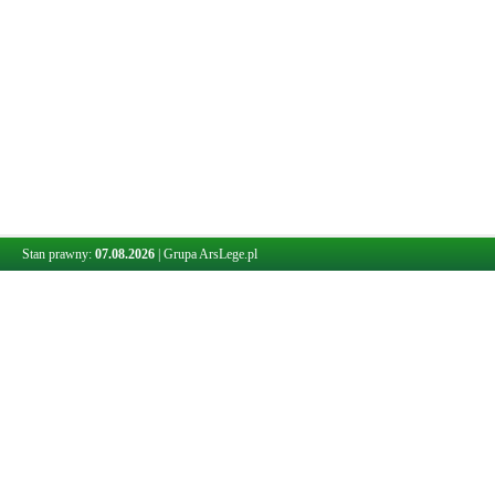
Stan prawny:
07.08.2026
|
Grupa ArsLege.pl